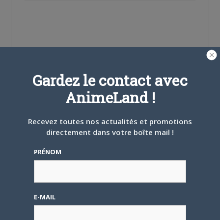
Gardez le contact avec
AnimeLand !
Se souvenir de moi
Créer un
Recevez toutes nos actualités et promotions
compte
directement dans votre boîte mail !
PRÉNOM
Mot de passe oublié ?
E-MAIL
OÙ TROUVER NOS MAGAZINES