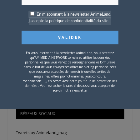
Pour savoir où trouver nos magazines, cliquez sur la
En m'abonnant à la newsletter AnimeLand,
carte !
j'accepte la politique de confidentialité du site.
En vous inscrivant à la newsletter AnimeLand, vous acceptez
Si votre ville n'est pas dans la liste,
contactez-nous
!
qu'AM MEDIA NETWORK collecte et utilise les données
personnelles que vous venez de renseigner dans ce formulaire
dans le but de vous envoyer ses offres marketing personnalisées
que vous avez acceptées de recevoir (nouvelles sorties de
magazines, offres promotionnelles, jeux-concours,
événementiel...), en accord avec
notre politique de protection des
données
. Veuillez cocher la cases ci-dessus si vous acceptez de
recevoir notre newsletter.
CONTENU SPONSORISÉ
RÉSEAUX SOCIAUX
Tweets by Animeland_mag