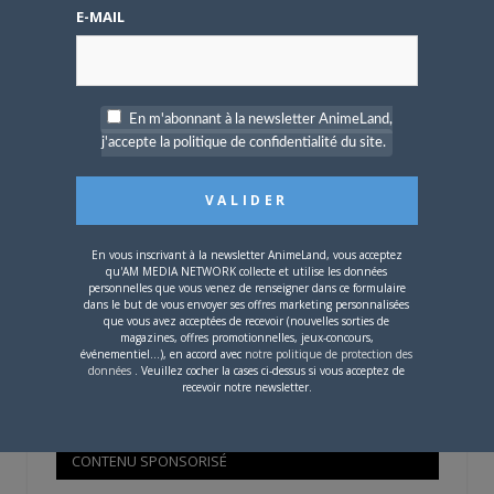
Mot de passe oublié ?
E-MAIL
OÙ TROUVER NOS MAGAZINES
En m'abonnant à la newsletter AnimeLand,
j'accepte la politique de confidentialité du site.
Pour savoir où trouver nos magazines, cliquez sur la
carte !
En vous inscrivant à la newsletter AnimeLand, vous acceptez
qu'AM MEDIA NETWORK collecte et utilise les données
personnelles que vous venez de renseigner dans ce formulaire
dans le but de vous envoyer ses offres marketing personnalisées
que vous avez acceptées de recevoir (nouvelles sorties de
Si votre ville n'est pas dans la liste,
contactez-nous
!
magazines, offres promotionnelles, jeux-concours,
événementiel...), en accord avec
notre politique de protection des
données
. Veuillez cocher la cases ci-dessus si vous acceptez de
recevoir notre newsletter.
CONTENU SPONSORISÉ