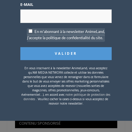
Mot de passe oublié ?
E-MAIL
OÙ TROUVER NOS MAGAZINES
En m'abonnant à la newsletter AnimeLand,
j'accepte la politique de confidentialité du site.
Pour savoir où trouver nos magazines, cliquez sur la
carte !
En vous inscrivant à la newsletter AnimeLand, vous acceptez
qu'AM MEDIA NETWORK collecte et utilise les données
personnelles que vous venez de renseigner dans ce formulaire
dans le but de vous envoyer ses offres marketing personnalisées
que vous avez acceptées de recevoir (nouvelles sorties de
Si votre ville n'est pas dans la liste,
contactez-nous
!
magazines, offres promotionnelles, jeux-concours,
événementiel...), en accord avec
notre politique de protection des
données
. Veuillez cocher la cases ci-dessus si vous acceptez de
recevoir notre newsletter.
CONTENU SPONSORISÉ