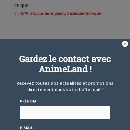
ce que…
Sur
WTF : 6 tonnes de riz pour une médaille de bronze
Gardez le contact avec
AnimeLand !
Se souvenir de moi
Recevez toutes nos actualités et promotions
directement dans votre boîte mail !
Créer un
compte
PRÉNOM
Mot de passe oublié ?
E-MAIL