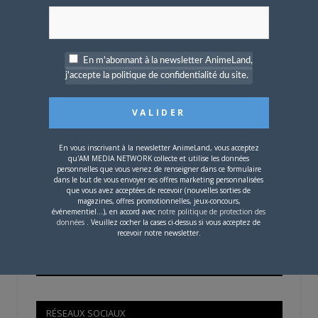
OÙ TROUVER NOS MAGAZINES
En m'abonnant à la newsletter AnimeLand,
j'accepte la politique de confidentialité du site.
Pour savoir où trouver nos magazines, cliquez sur la
carte !
En vous inscrivant à la newsletter AnimeLand, vous acceptez
qu'AM MEDIA NETWORK collecte et utilise les données
personnelles que vous venez de renseigner dans ce formulaire
dans le but de vous envoyer ses offres marketing personnalisées
Si votre ville n'est pas dans la liste,
contactez-nous
!
que vous avez acceptées de recevoir (nouvelles sorties de
magazines, offres promotionnelles, jeux-concours,
événementiel...), en accord avec
notre politique de protection des
données
. Veuillez cocher la cases ci-dessus si vous acceptez de
recevoir notre newsletter.
CONTENU SPONSORISÉ
RÉSEAUX SOCIAUX