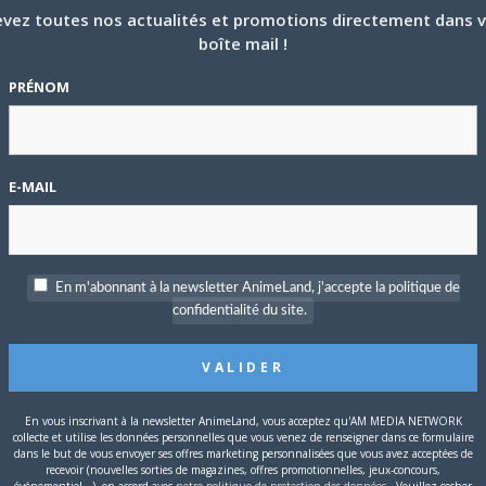
vez toutes nos actualités et promotions directement dans 
boîte mail !
PRÉNOM
E-MAIL
En m'abonnant à la newsletter AnimeLand, j'accepte la politique de
84
confidentialité du site.
P
c
En vous inscrivant à la newsletter AnimeLand, vous acceptez qu'AM MEDIA NETWORK
collecte et utilise les données personnelles que vous venez de renseigner dans ce formulaire
dans le but de vous envoyer ses offres marketing personnalisées que vous avez acceptées de
recevoir (nouvelles sorties de magazines, offres promotionnelles, jeux-concours,
événementiel...), en accord avec
notre politique de protection des données
. Veuillez cocher