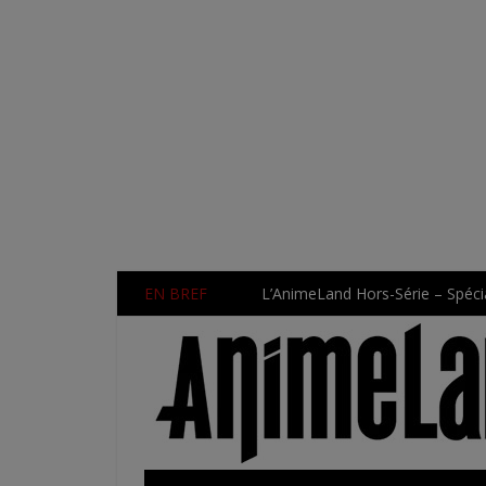
EN BREF
L’AnimeLand Hors-Série – Spécia