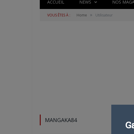
ACCUEIL
NEWS
NOS MAGA
»
VOUS ÊTES À :
Home
Utilisateur
MANGAKA84
G