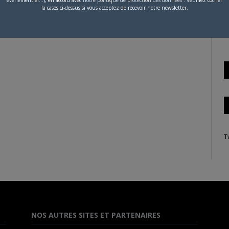
la cases ci-dessus si vous acceptez de recevoir notre newsletter.
S
 n'a publié aucun article.
T
NOS AUTRES SITES ET PARTENAIRES