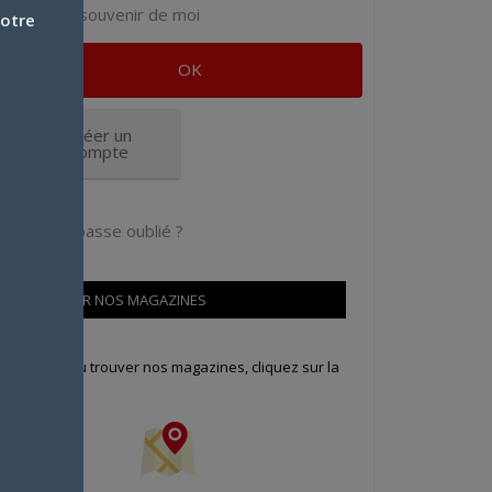
Se souvenir de moi
votre
Créer un
compte
Mot de passe oublié ?
OÙ TROUVER NOS MAGAZINES
our savoir où trouver nos magazines, cliquez sur la
arte !