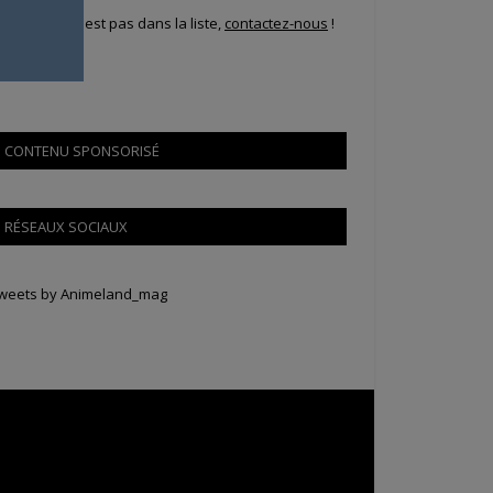
i votre ville n'est pas dans la liste,
contactez-nous
!
CONTENU SPONSORISÉ
RÉSEAUX SOCIAUX
weets by Animeland_mag