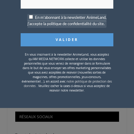
OÙ TROUVER NOS MAGAZINES
En m'abonnant à la newsletter AnimeLand,
Pour savoir où trouver nos magazines, cliquez sur la
j'accepte la politique de confidentialité du site.
carte !
En vous inscrivant à la newsletter AnimeLand, vous acceptez
qu'AM MEDIA NETWORK collecte et utilise les données
Si votre ville n'est pas dans la liste,
contactez-nous
!
personnelles que vous venez de renseigner dans ce formulaire
dans le but de vous envoyer ses offres marketing personnalisées
que vous avez acceptées de recevoir (nouvelles sorties de
magazines, offres promotionnelles, jeux-concours,
événementiel...), en accord avec
notre politique de protection des
données
. Veuillez cocher la cases ci-dessus si vous acceptez de
recevoir notre newsletter.
CONTENU SPONSORISÉ
RÉSEAUX SOCIAUX