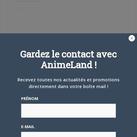
Gardez le contact avec
AnimeLand !
Se souvenir de moi
Recevez toutes nos actualités et promotions
Créer un
compte
directement dans votre boîte mail !
PRÉNOM
Mot de passe oublié ?
E-MAIL