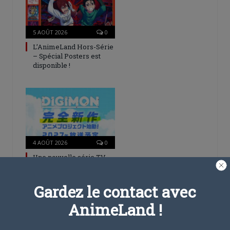
5 AOÛT 2026
0
L’AnimeLand Hors-Série
– Spécial Posters est
disponible !
4 AOÛT 2026
0
Une nouvelle série TV
Digimon en préparation
pour 2027
Gardez le contact avec
AnimeLand !