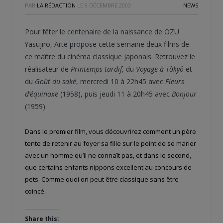
PAR
LA RÉDACTION
LE
9 DÉCEMBRE 2003
NEWS
Pour fêter le centenaire de la naissance de OZU
Yasujiro, Arte propose cette semaine deux films de
ce maître du cinéma classique japonais. Retrouvez le
réalisateur de
Printemps tardif
, du
Voyage à Tôkyô
et
du
Goût du saké
, mercredi 10 à 22h45 avec
Fleurs
d’équinoxe
(1958), puis jeudi 11 à 20h45 avec
Bonjour
(1959).
Dans le premier film, vous découvrirez comment un père
tente de retenir au foyer sa fille sur le point de se marier
avec un homme qu’il ne connaît pas, et dans le second,
que certains enfants nippons excellent au concours de
pets. Comme quoi on peut être classique sans être
coincé.
Share this: