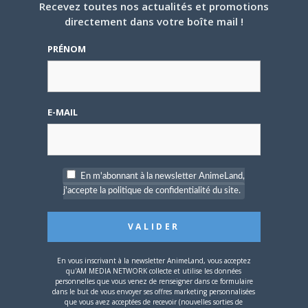
Recevez toutes nos actualités et promotions
directement dans votre boîte mail !
4 JUILLET 2026
0
PRÉNOM
[Entretien] Mokochan : «
Lors des prémices du
projet, il était déjà
demandé de suivre au
mieux le manga
E-MAIL
originel.»
Vous devez
vous connecter
pour laisser un
commentaire.
En m'abonnant à la newsletter AnimeLand,
j'accepte la politique de confidentialité du site.
En vous inscrivant à la newsletter AnimeLand, vous acceptez
Nom d'utilisateur ou adresse e-mail
qu'AM MEDIA NETWORK collecte et utilise les données
personnelles que vous venez de renseigner dans ce formulaire
dans le but de vous envoyer ses offres marketing personnalisées
que vous avez acceptées de recevoir (nouvelles sorties de