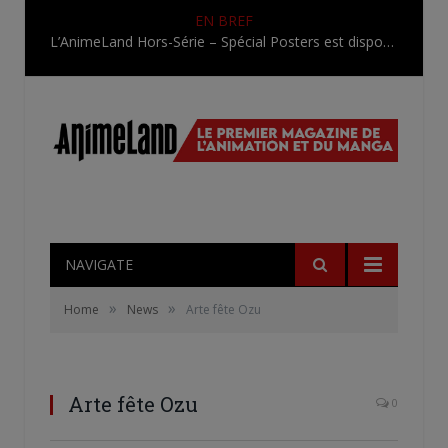
EN BREF
L’AnimeLand Hors-Série – Spécial Posters est disponible !
NAVIGATE
»
»
Home
News
Arte fête Ozu
Arte fête Ozu
0