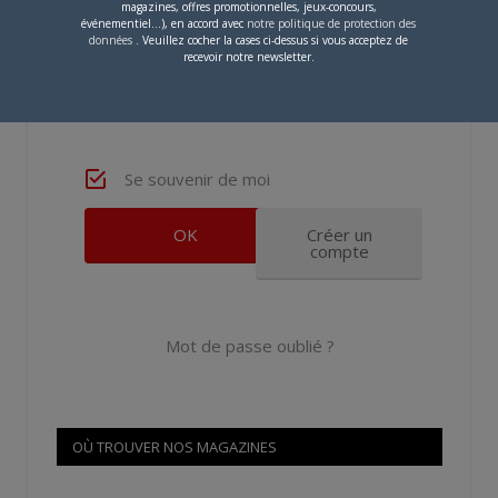
magazines, offres promotionnelles, jeux-concours,
événementiel...), en accord avec
notre politique de protection des
Mot de passe
données
. Veuillez cocher la cases ci-dessus si vous acceptez de
recevoir notre newsletter.
Se souvenir de moi
Créer un
compte
Mot de passe oublié ?
OÙ TROUVER NOS MAGAZINES