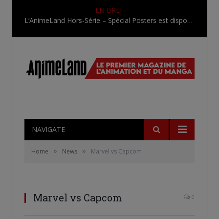
EN BREF
L’AnimeLand Hors-Série – Spécial Posters est disponible !
NAVIGATE
»
»
Home
News
Marvel vs Capcom
Marvel vs Capcom
0