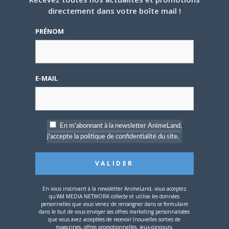
directement dans votre boîte mail !
4 JUILLET 2026
0
[Entretien] Mokochan : «
PRÉNOM
Lors des prémices du
projet, il était déjà
demandé de suivre au
mieux le manga
originel.»
E-MAIL
Vous devez
vous connecter
pour laisser un
commentaire.
En m'abonnant à la newsletter AnimeLand,
j'accepte la politique de confidentialité du site.
Nom d'utilisateur ou adresse e-mail
En vous inscrivant à la newsletter AnimeLand, vous acceptez
qu'AM MEDIA NETWORK collecte et utilise les données
personnelles que vous venez de renseigner dans ce formulaire
dans le but de vous envoyer ses offres marketing personnalisées
que vous avez acceptées de recevoir (nouvelles sorties de
magazines, offres promotionnelles, jeux-concours,