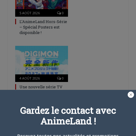
5 AOÛT 2026
0
L’AnimeLand Hors-Série
– Spécial Posters est
disponible !
4 AOÛT 2026
0
Une nouvelle série TV
Digimon en préparation
pour 2027
Gardez le contact avec
AnimeLand !
Recevez toutes nos actualités et promotions