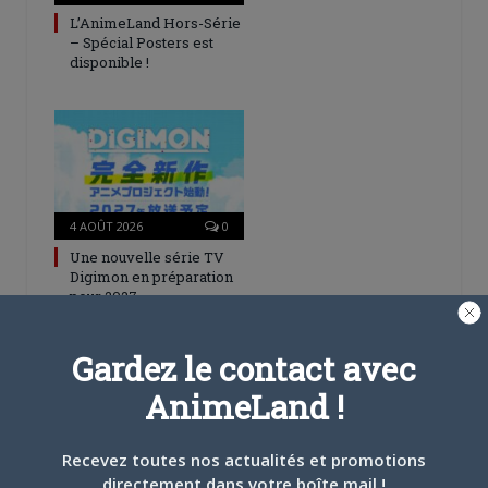
L’AnimeLand Hors-Série
– Spécial Posters est
disponible !
4 AOÛT 2026
0
Une nouvelle série TV
Digimon en préparation
pour 2027
Gardez le contact avec
AnimeLand !
Recevez toutes nos actualités et promotions
4 JUILLET 2026
0
directement dans votre boîte mail !