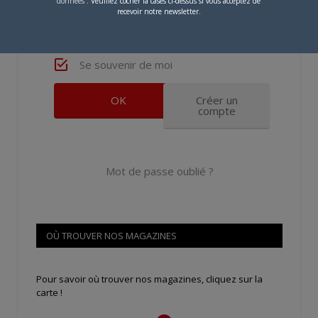
données
. Veuillez cocher la cases ci-dessus si vous acceptez de
recevoir notre newsletter.
Se souvenir de moi
Créer un
compte
Mot de passe oublié ?
OÙ TROUVER NOS MAGAZINES
Pour savoir où trouver nos magazines, cliquez sur la
carte !