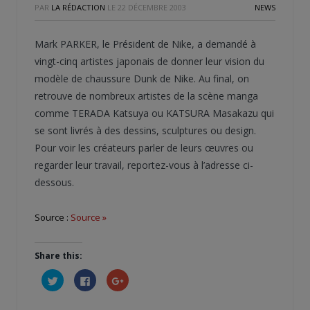
PAR
LA RÉDACTION
LE
22 DÉCEMBRE 2003
NEWS
Mark PARKER, le Président de Nike, a demandé à
vingt-cinq artistes japonais de donner leur vision du
modèle de chaussure Dunk de Nike. Au final, on
retrouve de nombreux artistes de la scène manga
comme TERADA Katsuya ou KATSURA Masakazu qui
se sont livrés à des dessins, sculptures ou design.
Pour voir les créateurs parler de leurs œuvres ou
regarder leur travail, reportez-vous à l’adresse ci-
dessous.
Source :
Source »
Share this:
Cliquez
Cliquez
Cliquez
pour
pour
pour
partager
partager
partager
sur
sur
sur