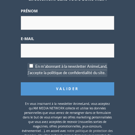
[Entretien] Mokochan : «
Lors des prémices du
PRÉNOM
projet, il était déjà
demandé de suivre au
mieux le manga
originel.»
E-MAIL
Vous devez
vous connecter
pour laisser un
commentaire.
En m'abonnant à la newsletter AnimeLand,
j'accepte la politique de confidentialité du site.
Nom d'utilisateur ou adresse e-mail
En vous inscrivant à la newsletter AnimeLand, vous acceptez
qu'AM MEDIA NETWORK collecte et utilise les données
personnelles que vous venez de renseigner dans ce formulaire
dans le but de vous envoyer ses offres marketing personnalisées
Mot de passe
que vous avez acceptées de recevoir (nouvelles sorties de
magazines, offres promotionnelles, jeux-concours,
événementiel...), en accord avec
notre politique de protection des