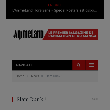
EN BREF
L’AnimeLand Hors-Série – Spécial Posters est disponible !
NAVIGATE
»
»
Home
News
Slam Dunk !
Slam Dunk !
0