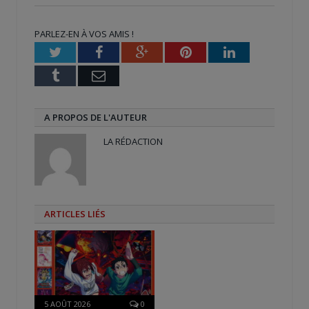
Twitter(ouvre
Facebook(ouvre
Google+
dans
dans
(ouvre
une
une
dans
nouvelle
nouvelle
une
PARLEZ-EN À VOS AMIS !
fenêtre)
fenêtre)
nouvelle
fenêtre)
Twitter
Facebook
Google+
Pinterest
LinkedIn
Tumblr
Email
A PROPOS DE L'AUTEUR
LA RÉDACTION
ARTICLES LIÉS
5 AOÛT 2026
0