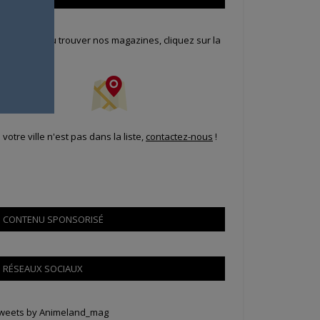
our savoir où trouver nos magazines, cliquez sur la
arte !
i votre ville n'est pas dans la liste,
contactez-nous
!
CONTENU SPONSORISÉ
RÉSEAUX SOCIAUX
weets by Animeland_mag