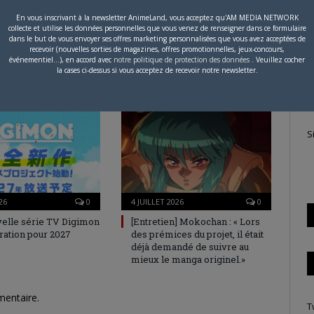
En vous inscrivant à la newsletter AnimeLand, vous acceptez qu'AM MEDIA NETWORK
collecte et utilise les données personnelles que vous venez de renseigner dans ce formulaire
P
dans le but de vous envoyer ses offres marketing personnalisées que vous avez acceptées de
recevoir (nouvelles sorties de magazines, offres promotionnelles, jeux-concours,
c
événementiel...), en accord avec
notre politique de protection des données
. Veuillez cocher
la cases ci-dessus si vous acceptez de recevoir notre newsletter.
S
26
0
4 JUILLET 2026
0
elle série TV Digimon
[Entretien] Mokochan : « Lors
ration pour 2027
des prémices du projet, il était
déjà demandé de suivre au
mieux le manga originel.»
mentaire.
T