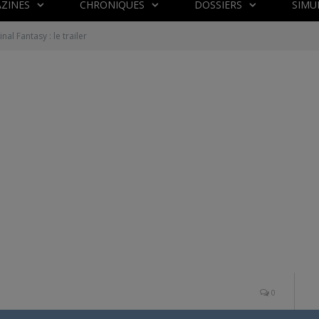
ZINES
CHRONIQUES
DOSSIERS
SIMU
inal Fantasy : le trailer
0