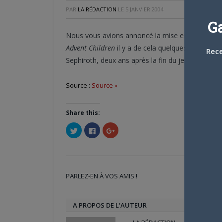
PAR
LA RÉDACTION
LE
5 JANVIER 2004
G
Nous vous avions annoncé la mise en chantier 
Advent Children
il y a de cela quelques temps. C
Rece
Sephiroth, deux ans après la fin du jeu
Final Fant
Source :
Source »
Share this:
Cliquez
Cliquez
Cliquez
pour
pour
pour
partager
partager
partager
sur
sur
sur
Twitter(ouvre
Facebook(ouvre
Google+
dans
dans
(ouvre
une
une
dans
nouvelle
nouvelle
une
PARLEZ-EN À VOS AMIS !
fenêtre)
fenêtre)
nouvelle
Twi
fenêtre)
A PROPOS DE L'AUTEUR