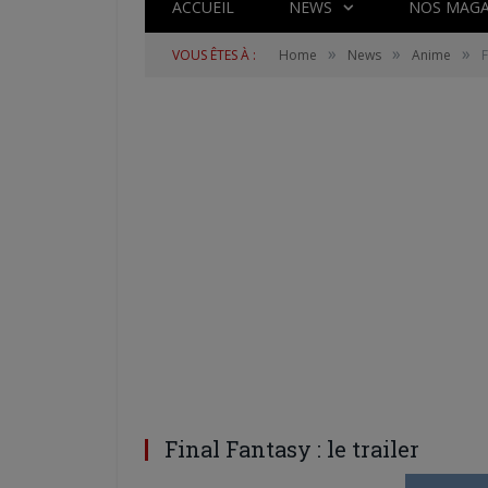
ACCUEIL
NEWS
NOS MAGA
»
»
»
VOUS ÊTES À :
Home
News
Anime
F
Final Fantasy : le trailer