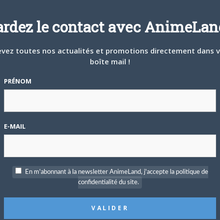
ANIME
,
NEWS
ardez le contact avec AnimeLand
d’un animé consacré à
Final Fantasy
intitulé
Final Fantasy –
ette OAV de 60 minutes mettant en scène Cloud et
vez toutes nos actualités et promotions directement dans 
asy VII
, a désormais un trailer en ligne au lien suivant.
boîte mail !
PRÉNOM
E-MAIL
En m'abonnant à la newsletter AnimeLand, j'accepte la politique de
tter
Facebook
Google+
Pinterest
LinkedIn
Tumblr
Email
confidentialité du site.