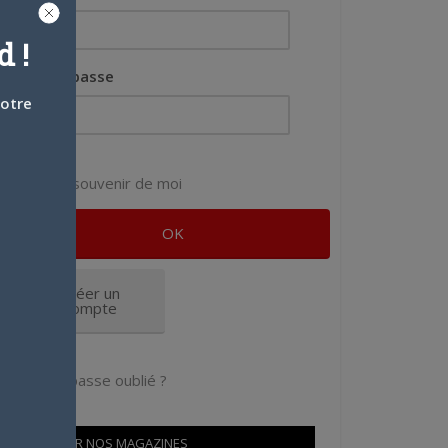
 !
Mot de passe
votre
Se souvenir de moi
Créer un
compte
Mot de passe oublié ?
OÙ TROUVER NOS MAGAZINES