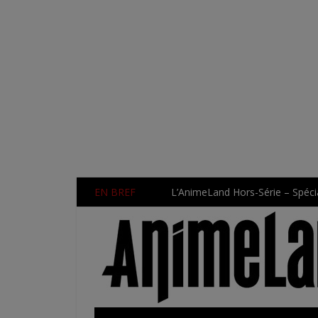
EN BREF
L’AnimeLand Hors-Série – Spécia