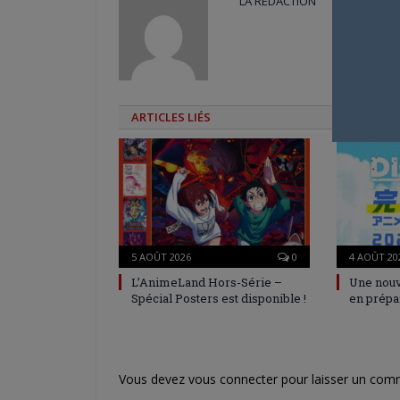
LA RÉDACTION
ARTICLES LIÉS
5 AOÛT 2026
0
4 AOÛT 20
L’AnimeLand Hors-Série –
Une nouv
Spécial Posters est disponible !
en prépa
Vous devez
vous connecter
pour laisser un com