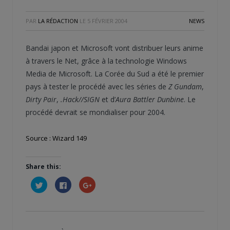
PAR
LA RÉDACTION
LE
5 FÉVRIER 2004
NEWS
Bandai japon et Microsoft vont distribuer leurs anime
à travers le Net, grâce à la technologie Windows
Media de Microsoft. La Corée du Sud a été le premier
pays à tester le procédé avec les séries de
Z Gundam
,
Dirty Pair
,
.Hack//SIGN
et d’
Aura Battler Dunbine
. Le
procédé devrait se mondialiser pour 2004.
Source : Wizard 149
Share this:
Cliquez
Cliquez
Cliquez
pour
pour
pour
partager
partager
partager
sur
sur
sur
Twitter(ouvre
Facebook(ouvre
Google+
dans
dans
(ouvre
une
une
dans
nouvelle
nouvelle
une