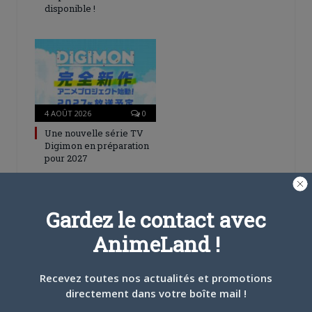
disponible !
4 AOÛT 2026
0
Une nouvelle série TV
Digimon en préparation
pour 2027
Gardez le contact avec
AnimeLand !
4 JUILLET 2026
0
Recevez toutes nos actualités et promotions
[Entretien] Mokochan : «
directement dans votre boîte mail !
Lors des prémices du
projet, il était déjà