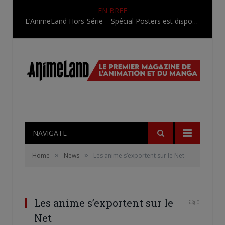
EN BREF
L’AnimeLand Hors-Série – Spécial Posters est disponible !
NAVIGATE
»
»
Home
News
Les anime s’exportent sur le Net
Les anime s’exportent sur le
0
Net