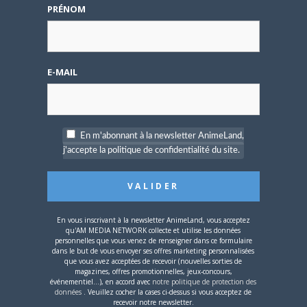
demandé de suivre au
PRÉNOM
mieux le manga
originel.»
Vous devez
vous connecter
pour laisser un
E-MAIL
commentaire.
En m'abonnant à la newsletter AnimeLand,
j'accepte la politique de confidentialité du site.
Nom d'utilisateur ou adresse e-mail
En vous inscrivant à la newsletter AnimeLand, vous acceptez
qu'AM MEDIA NETWORK collecte et utilise les données
personnelles que vous venez de renseigner dans ce formulaire
Mot de passe
dans le but de vous envoyer ses offres marketing personnalisées
que vous avez acceptées de recevoir (nouvelles sorties de
magazines, offres promotionnelles, jeux-concours,
événementiel...), en accord avec
notre politique de protection des
données
. Veuillez cocher la cases ci-dessus si vous acceptez de
recevoir notre newsletter.