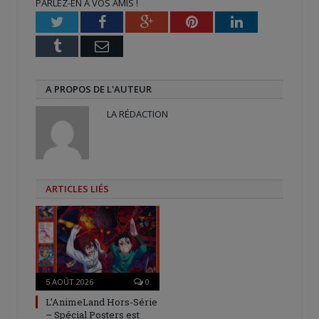
PARLEZ-EN À VOS AMIS !
fenêtre)
fenêtre)
nouvelle
fenêtre)
Twitter
Facebook
Google+
Pinterest
LinkedIn
Tumblr
Email
A PROPOS DE L'AUTEUR
LA RÉDACTION
ARTICLES LIÉS
5 AOÛT 2026
0
L’AnimeLand Hors-Série
– Spécial Posters est