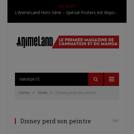
EN BREF
L’AnimeLand Hors-Série – Spécial Posters est disponible !
NAVIGATE
»
»
Home
News
Disney perd son peintre
Disney perd son peintre
0