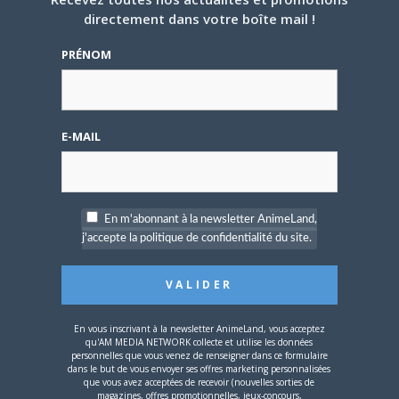
directement dans votre boîte mail !
4 JUILLET 2026
0
[Entretien] Mokochan : «
PRÉNOM
Lors des prémices du
projet, il était déjà
demandé de suivre au
mieux le manga
originel.»
E-MAIL
Vous devez
vous connecter
pour laisser un
commentaire.
En m'abonnant à la newsletter AnimeLand,
j'accepte la politique de confidentialité du site.
Nom d'utilisateur ou adresse e-mail
En vous inscrivant à la newsletter AnimeLand, vous acceptez
qu'AM MEDIA NETWORK collecte et utilise les données
personnelles que vous venez de renseigner dans ce formulaire
dans le but de vous envoyer ses offres marketing personnalisées
que vous avez acceptées de recevoir (nouvelles sorties de
magazines, offres promotionnelles, jeux-concours,