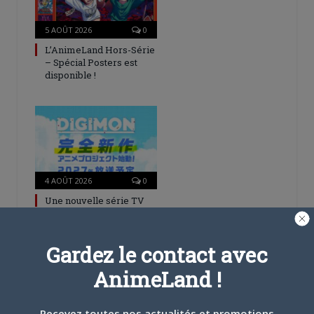
5 AOÛT 2026
0
L’AnimeLand Hors-Série
– Spécial Posters est
disponible !
4 AOÛT 2026
0
Une nouvelle série TV
Digimon en préparation
pour 2027
Gardez le contact avec
AnimeLand !
Recevez toutes nos actualités et promotions