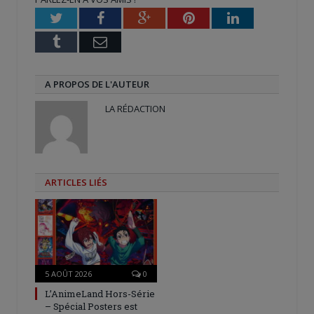
fenêtre)
Twitter
Facebook
Google+
Pinterest
LinkedIn
Tumblr
Email
A PROPOS DE L'AUTEUR
LA RÉDACTION
ARTICLES LIÉS
5 AOÛT 2026
0
L’AnimeLand Hors-Série
– Spécial Posters est