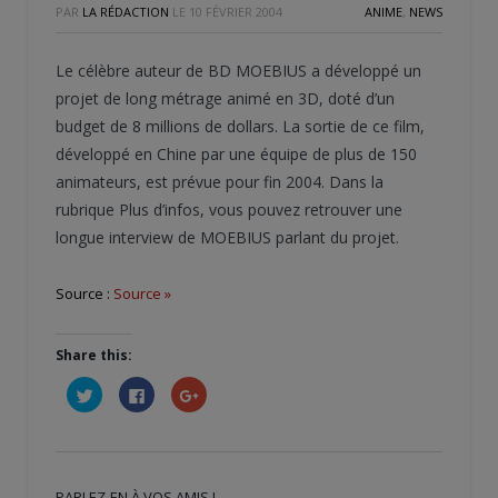
PAR
LA RÉDACTION
LE
10 FÉVRIER 2004
ANIME
,
NEWS
Le célèbre auteur de BD MOEBIUS a développé un
projet de long métrage animé en 3D, doté d’un
budget de 8 millions de dollars. La sortie de ce film,
développé en Chine par une équipe de plus de 150
animateurs, est prévue pour fin 2004. Dans la
rubrique Plus d’infos, vous pouvez retrouver une
longue interview de MOEBIUS parlant du projet.
Source :
Source »
Share this:
Cliquez
Cliquez
Cliquez
pour
pour
pour
partager
partager
partager
sur
sur
sur
Twitter(ouvre
Facebook(ouvre
Google+
dans
dans
(ouvre
une
une
dans
nouvelle
nouvelle
une
PARLEZ-EN À VOS AMIS !
fenêtre)
fenêtre)
nouvelle