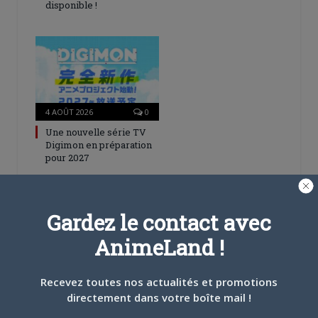
disponible !
4 AOÛT 2026
0
Une nouvelle série TV
Digimon en préparation
pour 2027
Gardez le contact avec
AnimeLand !
4 JUILLET 2026
0
Recevez toutes nos actualités et promotions
[Entretien] Mokochan : «
directement dans votre boîte mail !
Lors des prémices du
projet, il était déjà