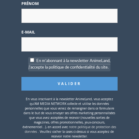
demandé de suivre au
PRÉNOM
mieux le manga
originel.»
Vous devez
vous connecter
pour laisser un
E-MAIL
commentaire.
En m'abonnant à la newsletter AnimeLand,
j'accepte la politique de confidentialité du site.
Nom d'utilisateur ou adresse e-mail
En vous inscrivant à la newsletter AnimeLand, vous acceptez
qu'AM MEDIA NETWORK collecte et utilise les données
personnelles que vous venez de renseigner dans ce formulaire
Mot de passe
dans le but de vous envoyer ses offres marketing personnalisées
que vous avez acceptées de recevoir (nouvelles sorties de
magazines, offres promotionnelles, jeux-concours,
événementiel...), en accord avec
notre politique de protection des
données
. Veuillez cocher la cases ci-dessus si vous acceptez de
recevoir notre newsletter.