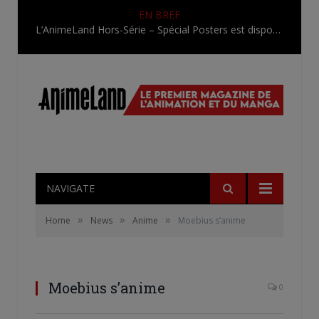
EN BREF
L’AnimeLand Hors-Série – Spécial Posters est disponible !
NAVIGATE
»
»
»
Home
News
Anime
Moebius s’anime
Moebius s’anime
0