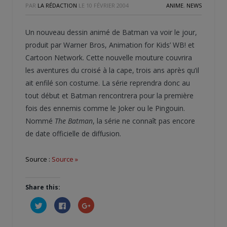
PAR
LA RÉDACTION
LE
10 FÉVRIER 2004
ANIME
,
NEWS
Un nouveau dessin animé de Batman va voir le jour,
produit par Warner Bros, Animation for Kids’ WB! et
Cartoon Network. Cette nouvelle mouture couvrira
les aventures du croisé à la cape, trois ans après qu’il
ait enfilé son costume. La série reprendra donc au
tout début et Batman rencontrera pour la première
fois des ennemis comme le Joker ou le Pingouin.
Nommé
The Batman
, la série ne connaît pas encore
de date officielle de diffusion.
Source :
Source »
Share this:
Cliquez
Cliquez
Cliquez
pour
pour
pour
partager
partager
partager
sur
sur
sur