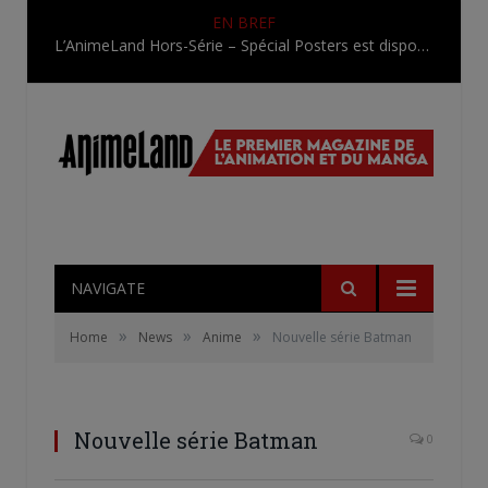
EN BREF
L’AnimeLand Hors-Série – Spécial Posters est disponible !
NAVIGATE
»
»
»
Home
News
Anime
Nouvelle série Batman
Nouvelle série Batman
0