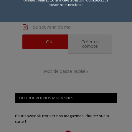
données
. Veuillez cocher la cases ci-dessus si vous acceptez de
recevoir notre newsletter.
Se souvenir de moi
Créer un
compte
Mot de passe oublié ?
OÙ TROUVER NOS MAGAZINES
Pour savoir où trouver nos magazines, cliquez sur la
carte !