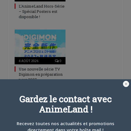
L’AnimeLand Hors-Série
– Spécial Posters est
disponible !
4 AOÛT 2026
0
Une nouvelle série TV
Digimon en préparation
pour 2027
Gardez le contact avec
AnimeLand !
Recevez toutes nos actualités et promotions
4 JUILLET 2026
0
directement dans votre boîte mail !