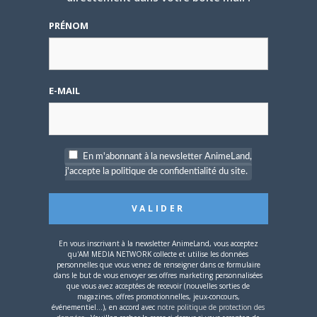
[Entretien] Mokochan : «
Lors des prémices du
PRÉNOM
projet, il était déjà
demandé de suivre au
mieux le manga
originel.»
E-MAIL
Vous devez
vous connecter
pour laisser un
commentaire.
En m'abonnant à la newsletter AnimeLand,
j'accepte la politique de confidentialité du site.
Nom d'utilisateur ou adresse e-mail
En vous inscrivant à la newsletter AnimeLand, vous acceptez
qu'AM MEDIA NETWORK collecte et utilise les données
personnelles que vous venez de renseigner dans ce formulaire
dans le but de vous envoyer ses offres marketing personnalisées
Mot de passe
que vous avez acceptées de recevoir (nouvelles sorties de
magazines, offres promotionnelles, jeux-concours,
événementiel...), en accord avec
notre politique de protection des