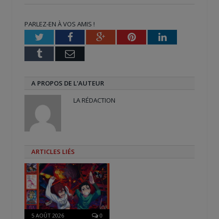
Twitter(ouvre
Facebook(ouvre
Google+
dans
dans
(ouvre
une
une
dans
nouvelle
nouvelle
une
PARLEZ-EN À VOS AMIS !
fenêtre)
fenêtre)
nouvelle
fenêtre)
Twitter
Facebook
Google+
Pinterest
LinkedIn
Tumblr
Email
A PROPOS DE L'AUTEUR
LA RÉDACTION
ARTICLES LIÉS
5 AOÛT 2026
0