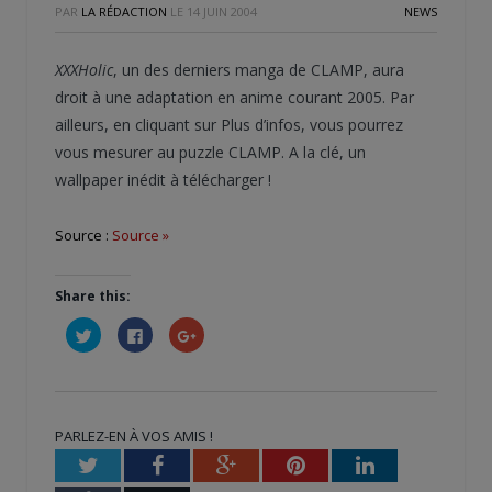
PAR
LA RÉDACTION
LE
14 JUIN 2004
NEWS
XXXHolic
, un des derniers manga de CLAMP, aura
droit à une adaptation en anime courant 2005. Par
ailleurs, en cliquant sur Plus d’infos, vous pourrez
vous mesurer au puzzle CLAMP. A la clé, un
wallpaper inédit à télécharger !
Source :
Source »
Share this:
Cliquez
Cliquez
Cliquez
pour
pour
pour
partager
partager
partager
sur
sur
sur
Twitter(ouvre
Facebook(ouvre
Google+
dans
dans
(ouvre
une
une
dans
nouvelle
nouvelle
une
PARLEZ-EN À VOS AMIS !
fenêtre)
fenêtre)
nouvelle
fenêtre)
Twitter
Facebook
Google+
Pinterest
LinkedIn