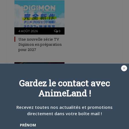
4 AOÛT 2026
0
Une nouvelle série TV
Digimon en préparation
pour 2027
Gardez le contact avec
AnimeLand !
4 JUILLET 2026
0
[Entretien] Mokochan : «
Lors des prémices du
Recevez toutes nos actualités et promotions
projet, il était déjà
directement dans votre boîte mail !
demandé de suivre au
mieux le manga
PRÉNOM
originel.»