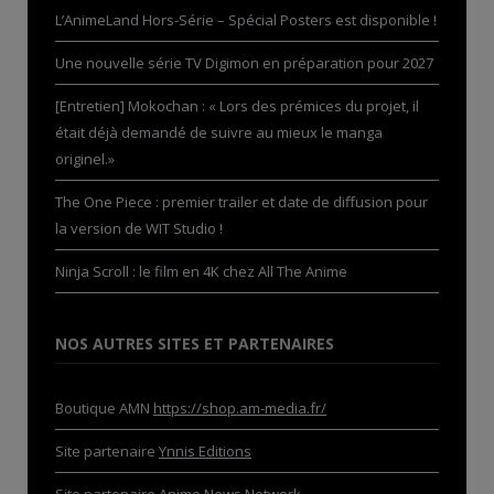
L’AnimeLand Hors-Série – Spécial Posters est disponible !
Une nouvelle série TV Digimon en préparation pour 2027
[Entretien] Mokochan : « Lors des prémices du projet, il
était déjà demandé de suivre au mieux le manga
originel.»
The One Piece : premier trailer et date de diffusion pour
la version de WIT Studio !
Ninja Scroll : le film en 4K chez All The Anime
NOS AUTRES SITES ET PARTENAIRES
Boutique AMN
https://shop.am-media.fr/
Site partenaire
Ynnis Editions
Site partenaire
Anime News Network