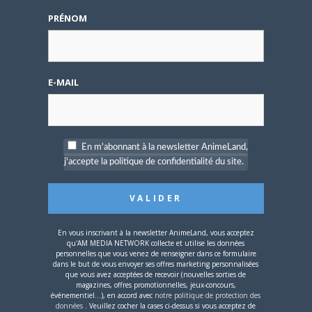
Lors des prémices du
projet, il était déjà
PRÉNOM
demandé de suivre au
mieux le manga
originel.»
E-MAIL
Vous devez
vous connecter
pour laisser un
commentaire.
En m'abonnant à la newsletter AnimeLand,
j'accepte la politique de confidentialité du site.
Nom d'utilisateur ou adresse e-mail
En vous inscrivant à la newsletter AnimeLand, vous acceptez
qu'AM MEDIA NETWORK collecte et utilise les données
personnelles que vous venez de renseigner dans ce formulaire
dans le but de vous envoyer ses offres marketing personnalisées
Mot de passe
que vous avez acceptées de recevoir (nouvelles sorties de
magazines, offres promotionnelles, jeux-concours,
événementiel...), en accord avec
notre politique de protection des
données
. Veuillez cocher la cases ci-dessus si vous acceptez de