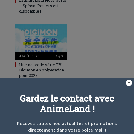
L’AnimeLand Hors-Série
– Spécial Posters est
disponible !
4 AOÛT 2026
0
Une nouvelle série TV
Digimon en préparation
pour 2027
Gardez le contact avec
AnimeLand !
4 JUILLET 2026
0
Recevez toutes nos actualités et promotions
[Entretien] Mokochan : «
directement dans votre boîte mail !