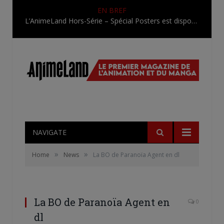
EN BREF
L’AnimeLand Hors-Série – Spécial Posters est disponible !
NAVIGATE
»
»
Home
News
La BO de Paranoïa Agent en dl
La BO de Paranoïa Agent en
0
dl