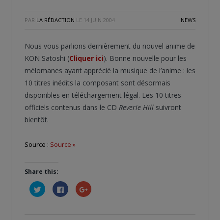
PAR
LA RÉDACTION
LE
14 JUIN 2004
NEWS
Nous vous parlions dernièrement du nouvel anime de
KON Satoshi (
Cliquer ici
). Bonne nouvelle pour les
mélomanes ayant apprécié la musique de l’anime : les
10 titres inédits la composant sont désormais
disponibles en téléchargement légal. Les 10 titres
officiels contenus dans le CD
Reverie Hill
suivront
bientôt.
Source :
Source »
Share this:
Cliquez
Cliquez
Cliquez
pour
pour
pour
partager
partager
partager
sur
sur
sur
Twitter(ouvre
Facebook(ouvre
Google+
dans
dans
(ouvre