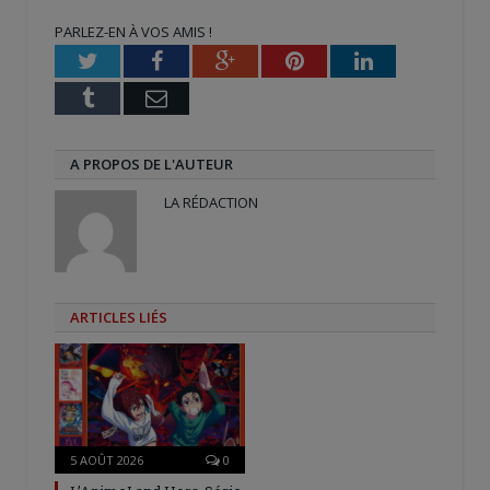
une
une
dans
nouvelle
nouvelle
une
PARLEZ-EN À VOS AMIS !
fenêtre)
fenêtre)
nouvelle
fenêtre)
Twitter
Facebook
Google+
Pinterest
LinkedIn
Tumblr
Email
A PROPOS DE L'AUTEUR
LA RÉDACTION
ARTICLES LIÉS
5 AOÛT 2026
0