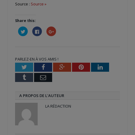
Source :
Source »
Share this:
Cliquez
Cliquez
Cliquez
pour
pour
pour
partager
partager
partager
sur
sur
sur
Twitter(ouvre
Facebook(ouvre
Google+
dans
dans
(ouvre
une
une
dans
nouvelle
nouvelle
une
PARLEZ-EN À VOS AMIS !
fenêtre)
fenêtre)
nouvelle
fenêtre)
Twitter
Facebook
Google+
Pinterest
LinkedIn
Tumblr
Email
A PROPOS DE L'AUTEUR
LA RÉDACTION