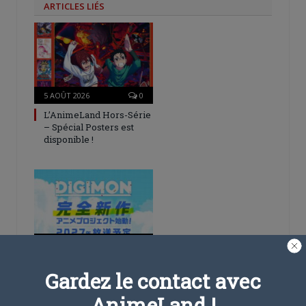
ARTICLES LIÉS
5 AOÛT 2026
0
L’AnimeLand Hors-Série
– Spécial Posters est
disponible !
4 AOÛT 2026
0
Une nouvelle série TV
Digimon en préparation
Gardez le contact avec
pour 2027
AnimeLand !