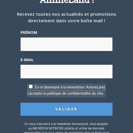
Recevez toutes nos actualités et promotions
directement dans votre boîte mail !
PRÉNOM
4 JUILLET 2026
0
[Entretien] Mokochan : «
Lors des prémices du
projet, il était déjà
E-MAIL
demandé de suivre au
mieux le manga
originel.»
Vous devez
vous connecter
pour laisser un
En m'abonnant à la newsletter AnimeLand,
commentaire.
j'accepte la politique de confidentialité du site.
En vous inscrivant à la newsletter AnimeLand, vous acceptez
qu'AM MEDIA NETWORK collecte et utilise les données
personnelles que vous venez de renseigner dans ce formulaire