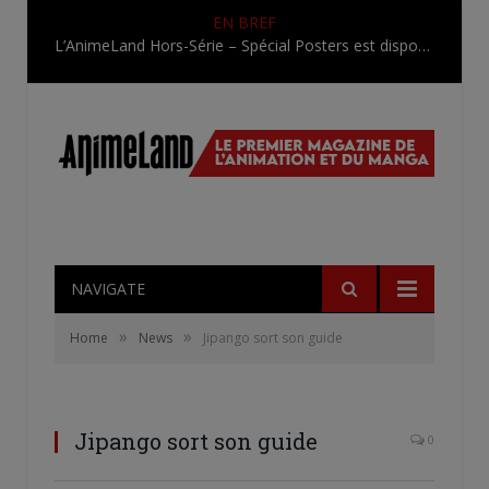
EN BREF
L’AnimeLand Hors-Série – Spécial Posters est disponible !
NAVIGATE
»
»
Home
News
Jipango sort son guide
Jipango sort son guide
0