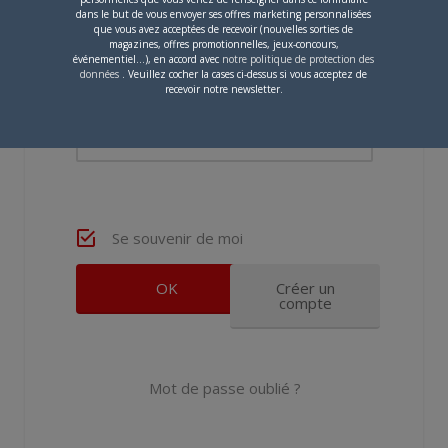
dans le but de vous envoyer ses offres marketing personnalisées
Nom d'utilisateur ou adresse e-mail
que vous avez acceptées de recevoir (nouvelles sorties de
magazines, offres promotionnelles, jeux-concours,
événementiel...), en accord avec
notre politique de protection des
données
. Veuillez cocher la cases ci-dessus si vous acceptez de
recevoir notre newsletter.
Mot de passe
Se souvenir de moi
Créer un
compte
Mot de passe oublié ?