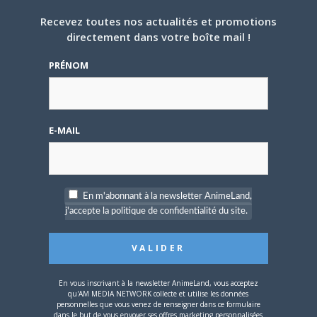
Recevez toutes nos actualités et promotions
directement dans votre boîte mail !
4 JUILLET 2026
0
PRÉNOM
[Entretien] Mokochan : «
Lors des prémices du
projet, il était déjà
demandé de suivre au
E-MAIL
mieux le manga
originel.»
Vous devez
vous connecter
pour laisser un
En m'abonnant à la newsletter AnimeLand,
commentaire.
j'accepte la politique de confidentialité du site.
En vous inscrivant à la newsletter AnimeLand, vous acceptez
qu'AM MEDIA NETWORK collecte et utilise les données
Nom d'utilisateur ou adresse e-mail
personnelles que vous venez de renseigner dans ce formulaire
dans le but de vous envoyer ses offres marketing personnalisées