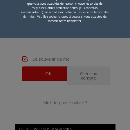
que vous avez acceptées de recevoir (nouvelles sorties de
magazines, offres promotionnelles, jeux-concours,
événementiel...), en accord avec
notre politique de protection des
données
. Veuillez cocher la cases ci-dessus si vous acceptez de
Mot de passe
recevoir notre newsletter.
Se souvenir de moi
Créer un
compte
Mot de passe oublié ?
OÙ TROUVER NOS MAGAZINES