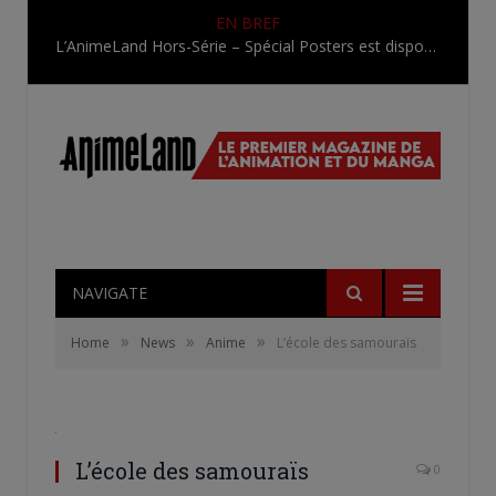
EN BREF
L’AnimeLand Hors-Série – Spécial Posters est disponible !
NAVIGATE
»
»
»
Home
News
Anime
L’école des samouraïs
L’école des samouraïs
0