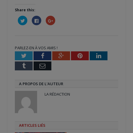
Share this:
Cliquez
Cliquez
Cliquez
pour
pour
pour
partager
partager
partager
sur
sur
sur
Twitter(ouvre
Facebook(ouvre
Google+
dans
dans
(ouvre
une
une
dans
nouvelle
nouvelle
une
PARLEZ-EN À VOS AMIS !
fenêtre)
fenêtre)
nouvelle
fenêtre)
Twitter
Facebook
Google+
Pinterest
LinkedIn
Tumblr
Email
A PROPOS DE L'AUTEUR
LA RÉDACTION
ARTICLES LIÉS