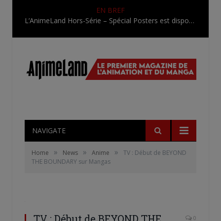
EN BREF
L’AnimeLand Hors-Série – Spécial Posters est disponible !
NAVIGATE
»
»
»
Home
News
Anime
TV : Début de BEYOND
THE BOUNDARY sur Mangas
TV : Début de BEYOND THE
0