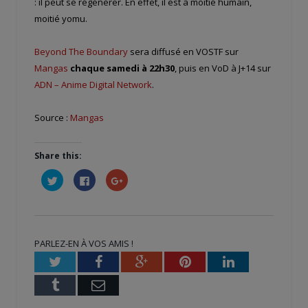
: il peut se régénérer. En effet, il est à moitié humain,
moitié yomu.
Beyond The Boundary
sera diffusé en VOSTF sur
Mangas
chaque samedi à 22h30
, puis en VoD à J+14 sur
ADN – Anime Digital Network
.
Source :
Mangas
Share this:
Cliquez
Cliquez
Cliquez
pour
pour
pour
partager
partager
partager
sur
sur
sur
Twitter(ouvre
Facebook(ouvre
Google+
dans
dans
(ouvre
une
une
dans
nouvelle
nouvelle
une
PARLEZ-EN À VOS AMIS !
fenêtre)
fenêtre)
nouvelle
fenêtre)
Twitter
Facebook
Google+
Pinterest
LinkedIn
Tumblr
Email