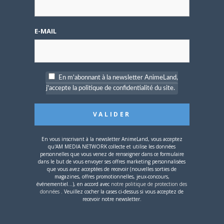
PAS DE COMMENTAIRE
LUFFY8
le
6 OCTOBRE 2013 23 H 07 MIN
E-MAIL
une trés bonne série
CONNECTEZ-VOUS POUR RÉPONDRE
MYDARKI
le
6 OCTOBRE 2013 15 H 55 MIN
Un jour plus tard qu'au Japon, Crunchyroll =
En m'abonnant à la newsletter AnimeLand,
quelques heures plus tard, on voit ceux
j'accepte la politique de confidentialité du site.
fournissant le plus d'effforts.
CONNECTEZ-VOUS POUR RÉPONDRE
ETE-EN-HIVER
le
6 OCTOBRE 2013 10 H 02 MIN
interesente ; et dans meme temp difusion au
En vous inscrivant à la newsletter AnimeLand, vous acceptez
japon .
qu'AM MEDIA NETWORK collecte et utilise les données
personnelles que vous venez de renseigner dans ce formulaire
CONNECTEZ-VOUS POUR RÉPONDRE
dans le but de vous envoyer ses offres marketing personnalisées
que vous avez acceptées de recevoir (nouvelles sorties de
ARTEMISCROW
le
5 OCTOBRE 2013 14 H 54 MIN
magazines, offres promotionnelles, jeux-concours,
événementiel...), en accord avec
notre politique de protection des
Le premier épisode était vraiment pas mal.
données
. Veuillez cocher la cases ci-dessus si vous acceptez de
CONNECTEZ-VOUS POUR RÉPONDRE
recevoir notre newsletter.