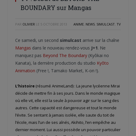
BOUNDARY sur Mangas
PAR
OLIVIER
LE
5 OCTOBRE 2013
ANIME
,
NEWS
,
SIMULCAST
,
TV
Ce samedi, un second
simulcast
arrive sur la chaîne
Mangas
dans le nouveau rendez-vous
J+1
. Ne
manquez pas
Beyond The Boundary
(Kyôkai no
Kanata), la dernière production du studio
Kyôto
Animation
(Free !, Tamako Market, K-on !).
L’histoire
(résumé AnimeLand) : La jeune lycéenne Mirai
décide de mettre fin à ses jours. Dans le monde magique
où elle vit, elle est la seule à pouvoir agir sur le sang des
autres. Cette capacité est dangereuse et tout le monde
l’évite. Se sentant à jamais isolée, elle saute du toit de
l’école, mais l’un de ses aînés, Akihito, l’en empêche au
dernier moment. Lui aussi possède un pouvoir particulier