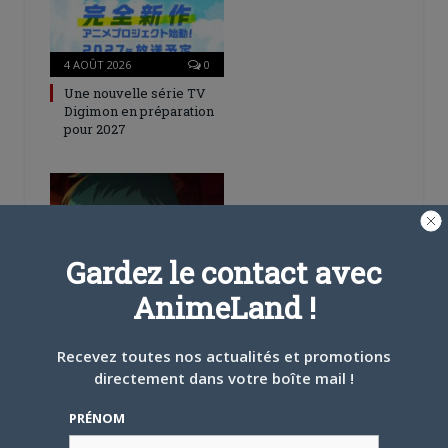
4 AOÛT 2026
0
Une nouvelle série TV
Digimon en préparation
pour 2027
Gardez le contact avec
4 JUILLET 2026
0
AnimeLand !
[Entretien] Mokochan : «
Lors des prémices du
projet, il était déjà
Recevez toutes nos actualités et promotions
demandé de suivre au
directement dans votre boîte mail !
mieux le manga
originel.»
PRÉNOM