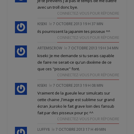
Je te préviens j'ai pas le temps de me battre
avec un troll donc bye.
CONNECTEZ-VOUS POUR RÉPONDRE
KISEKI
le
7 OCTOBRE 2013 19 H 37 MIN
ils pourrissent la japanim tes pisseux ^^
CONNECTEZ-VOUS POUR RÉPONDRE
ARTEMISCROW
le
7 OCTOBRE 2013 19 H 34 MIN
kiseki: Je me demande si tu serais capable
de faire ne serait-ce qu'un dixième de ce
que ces "pisseux" font.
CONNECTEZ-VOUS POUR RÉPONDRE
KISEKI
le
7 OCTOBRE 2013 19 H 08 MIN
Vraiment de la gueule leur simulcats sur
cette chaine ,l'image est sublime sur grand
écran ,kuroko le fait grave loin des fansub
fait par des pisseux pour pc ^^
CONNECTEZ-VOUS POUR RÉPONDRE
LUFFY8
le
7 OCTOBRE 2013 17 H 49 MIN