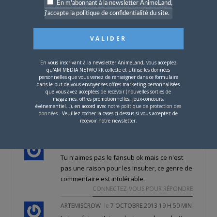
En m'abonnant à la newsletter AnimeLand,
@Artemiscrow
j'accepte la politique de confidentialité du site.
ça n'a rien d'un troll…
CONNECTEZ-VOUS POUR RÉPONDRE
KISEKI
le
7 OCTOBRE 2013 20 H 04 MIN
Desole mais il y a aucune raison de les
En vous inscrivant à la newsletter AnimeLand, vous acceptez
protéger ,c'est intolérable ce qu'ils font ,ils
qu'AM MEDIA NETWORK collecte et utilise les données
ne respectent rien et sont responsables de
personnelles que vous venez de renseigner dans ce formulaire
dans le but de vous envoyer ses offres marketing personnalisées
l’écroulement de la japanim en france avec
que vous avez acceptées de recevoir (nouvelles sorties de
tous ces petits gateux qui les suivent pour
magazines, offres promotionnelles, jeux-concours,
événementiel...), en accord avec
notre politique de protection des
ne pas payer un centime ,le vol c'est mieux
données
. Veuillez cocher la cases ci-dessus si vous acceptez de
…
recevoir notre newsletter.
CONNECTEZ-VOUS POUR RÉPONDRE
FREZZY
le
7 OCTOBRE 2013 19 H 55 MIN
Tu n'aimes pas le fansub ok mais ce n'est
pas une raison pour les insulter, ce genre de
commentaire est intolérable.
CONNECTEZ-VOUS POUR RÉPONDRE
ARTEMISCROW
le
7 OCTOBRE 2013 19 H 50 MIN