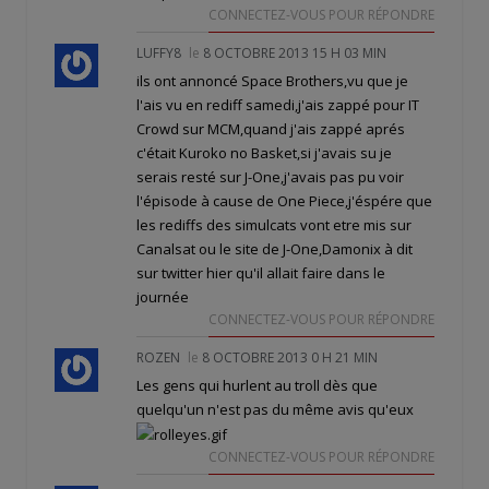
CONNECTEZ-VOUS POUR RÉPONDRE
LUFFY8
le
8 OCTOBRE 2013 15 H 03 MIN
ils ont annoncé Space Brothers,vu que je
l'ais vu en rediff samedi,j'ais zappé pour IT
Crowd sur MCM,quand j'ais zappé aprés
c'était Kuroko no Basket,si j'avais su je
serais resté sur J-One,j'avais pas pu voir
l'épisode à cause de One Piece,j'éspére que
les rediffs des simulcats vont etre mis sur
Canalsat ou le site de J-One,Damonix à dit
sur twitter hier qu'il allait faire dans le
journée
CONNECTEZ-VOUS POUR RÉPONDRE
ROZEN
le
8 OCTOBRE 2013 0 H 21 MIN
Les gens qui hurlent au troll dès que
quelqu'un n'est pas du même avis qu'eux
CONNECTEZ-VOUS POUR RÉPONDRE