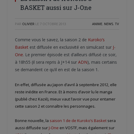
BASKET aussi sur J-One
PAR
OLIVIER
LE
7 OCTOBRE 2013
ANIME
,
NEWS
,
TV
Comme vous le savez, la saison 2 de
Kuroko’s
Basket
est diffusée en exclusivité en simulcast sur
J-
One
. Le premier épisode est d’ailleurs diffusé ce soir,
à 18h55 (il sera repris à J+14 sur
ADN
), mais certains
se demandent ce qu’il en est de la saison 1.
En effet, diffusée au Japon d’avril à septembre 2012, elle
reste inédite en France. Et à moins d’avoir lu le manga
(publié chez Kazé), mieux vaut l’avoir vue pour entamer
cette saison 2 et connaître les personnages.
Bonne nouvelle, la
saison 1 de de Kuroko’s Basket
sera
aussi diffusée sur
J-One
en VOSTF, mais également sur