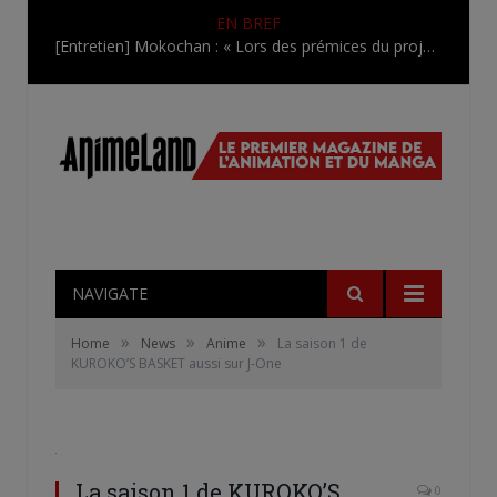
EN BREF
[Entretien] Mokochan : « Lors des prémices du projet, il était déjà demandé de suivre au mieux le manga originel.»
NAVIGATE
»
»
»
Home
News
Anime
La saison 1 de
KUROKO’S BASKET aussi sur J-One
La saison 1 de KUROKO’S
0