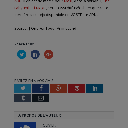
ADN
. Il en est de même pour
Magi
, dont la saison 1,
The
Labyrinth of Magic
, sera aussi diffusée (bien que cette
dernière soit déjà disponible en VOSTF sur ADN).
Source :
J-One[/url] pour AnimeLand
Share this:
Cliquez
Cliquez
Cliquez
pour
pour
pour
partager
partager
partager
sur
sur
sur
Twitter(ouvre
Facebook(ouvre
Google+
dans
dans
(ouvre
une
une
dans
nouvelle
nouvelle
une
PARLEZ-EN À VOS AMIS !
fenêtre)
fenêtre)
nouvelle
fenêtre)
Twitter
Facebook
Google+
Pinterest
LinkedIn
Tumblr
Email
A PROPOS DE L'AUTEUR
OLIVIER