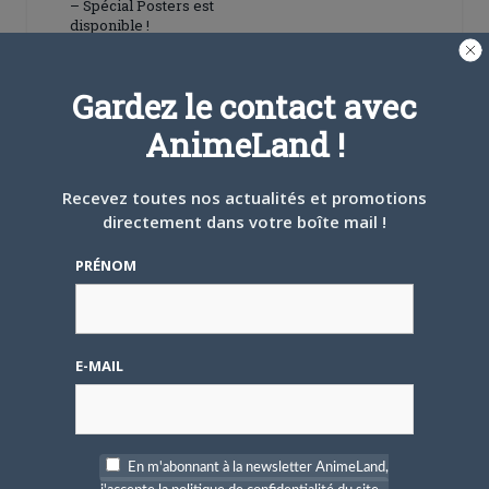
– Spécial Posters est
disponible !
Gardez le contact avec
AnimeLand !
4 AOÛT 2026
0
Recevez toutes nos actualités et promotions
directement dans votre boîte mail !
Une nouvelle série TV
Digimon en préparation
pour 2027
PRÉNOM
E-MAIL
4 JUILLET 2026
0
[Entretien] Mokochan : «
En m'abonnant à la newsletter AnimeLand,
Lors des prémices du