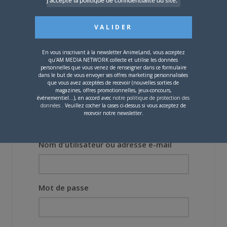
j'accepte la politique de confidentialité du site.
projet, il était déjà
demandé de suivre au
mieux le manga
originel.»
En vous inscrivant à la newsletter AnimeLand, vous acceptez
Vous devez
vous connecter
pour laisser un
qu'AM MEDIA NETWORK collecte et utilise les données
commentaire.
personnelles que vous venez de renseigner dans ce formulaire
dans le but de vous envoyer ses offres marketing personnalisées
que vous avez acceptées de recevoir (nouvelles sorties de
magazines, offres promotionnelles, jeux-concours,
événementiel...), en accord avec
notre politique de protection des
données
. Veuillez cocher la cases ci-dessus si vous acceptez de
recevoir notre newsletter.
Nom d'utilisateur ou adresse e-mail
Mot de passe