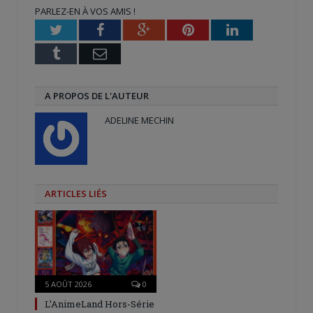
nouvelle
nouvelle
une
PARLEZ-EN À VOS AMIS !
fenêtre)
fenêtre)
nouvelle
fenêtre)
Twitter
Facebook
Google+
Pinterest
LinkedIn
Tumblr
Email
A PROPOS DE L'AUTEUR
ADELINE MECHIN
ARTICLES LIÉS
5 AOÛT 2026
0
L’AnimeLand Hors-Série