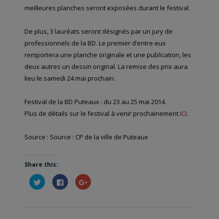
meilleures planches seront exposées durant le festival.
De plus, 3 lauréats seront désignés par un jury de
professionnels de la BD. Le premier d’entre eux
remportera une planche originale et une publication, les
deux autres un dessin original. La remise des prix aura
lieu le samedi 24 mai prochain.
Festival de la BD Puteaux : du 23 au 25 mai 2014.
Plus de détails sur le festival à venir prochainement
ICI
.
Source : Source : CP de la ville de Puteaux
Share this:
Cliquez
Cliquez
Cliquez
pour
pour
pour
partager
partager
partager
sur
sur
sur
Twitter(ouvre
Facebook(ouvre
Google+
dans
dans
(ouvre
une
une
dans