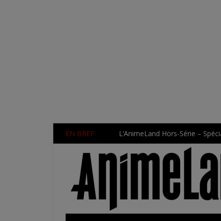
EN BREF
L’AnimeLand Hors-Série – Spécia