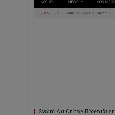
ACCUEIL
NEWS
NOS MAGA
»
»
»
VOUS ÊTES À :
Home
News
Anime
S
Sword Art Online II bientôt e