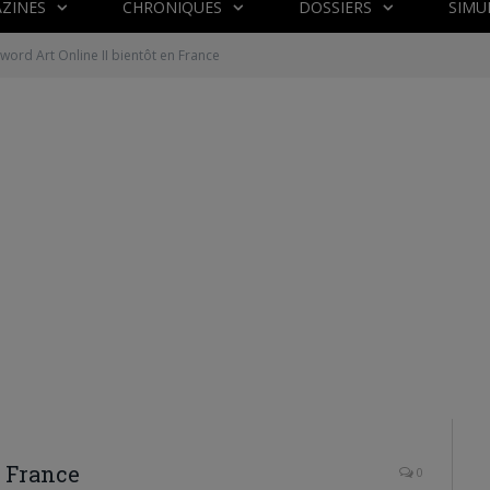
ZINES
CHRONIQUES
DOSSIERS
SIMU
word Art Online II bientôt en France
n France
0