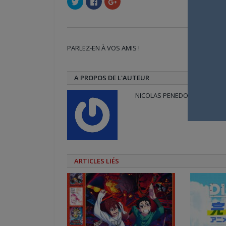
pour
pour
pour
partager
partager
partager
sur
sur
sur
Twitter(ouvre
Facebook(ouvre
Google+
dans
dans
(ouvre
une
une
dans
nouvelle
nouvelle
une
PARLEZ-EN À VOS AMIS !
fenêtre)
fenêtre)
nouvelle
Twi
fenêtre)
A PROPOS DE L'AUTEUR
NICOLAS PENEDO
ARTICLES LIÉS