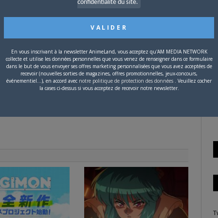
confidentialité du site.
P
c
tter
Facebook
Google+
Pinterest
LinkedIn
Tumblr
Email
En vous inscrivant à la newsletter AnimeLand, vous acceptez qu'AM MEDIA NETWORK
collecte et utilise les données personnelles que vous venez de renseigner dans ce formulaire
dans le but de vous envoyer ses offres marketing personnalisées que vous avez acceptées de
recevoir (nouvelles sorties de magazines, offres promotionnelles, jeux-concours,
événementiel...), en accord avec
notre politique de protection des données
. Veuillez cocher
la cases ci-dessus si vous acceptez de recevoir notre newsletter.
S
T