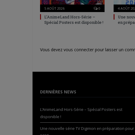
5 AOÛT 2026
0
4 AOÛT 20
L’AnimeLand Hors-Série –
Une nouv
Spécial Posters est disponible !
en prépa
Vous devez
vous connecter
pour laisser un com
DERNIÈRES NEWS
L’AnimeLand Hors-Série – Spécial Posters est
disponible !
Une nouvelle série TV Digimon en préparation pour