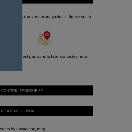
our savoir où trouver nos magazines, cliquez sur la
arte !
i votre ville n'est pas dans la liste,
contactez-nous
!
CONTENU SPONSORISÉ
RÉSEAUX SOCIAUX
weets by Animeland_mag