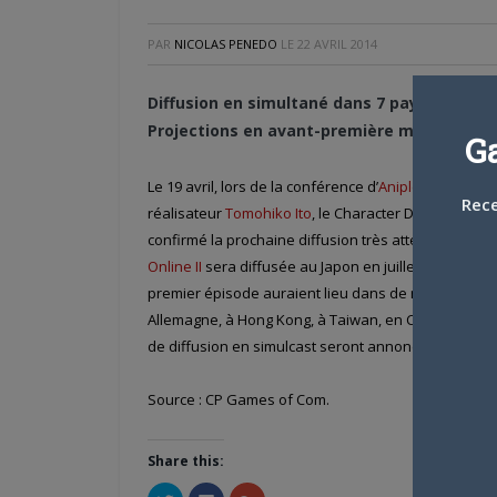
PAR
NICOLAS PENEDO
LE
22 AVRIL 2014
Diffusion en simultané dans 7 pays
Projections en avant-première mondiale en 
G
Le 19 avril, lors de la conférence d’
Aniplex
Amérique 
Rece
réalisateur
Tomohiko Ito
, le Character Designer
Shi
confirmé la prochaine diffusion très attendue de la
Online II
sera diffusée au Japon en juillet prochain.
A
premier épisode auraient lieu dans de nombreux pay
Allemagne, à Hong Kong, à Taiwan, en Corée et au 
de diffusion en simulcast seront annoncées bientôt
Source : CP Games of Com.
Share this:
Cliquez
Cliquez
Cliquez