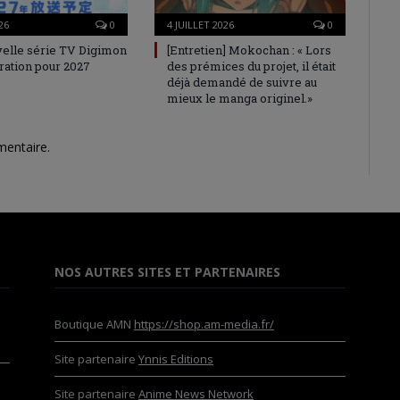
26
0
4 JUILLET 2026
0
elle série TV Digimon
[Entretien] Mokochan : « Lors
ration pour 2027
des prémices du projet, il était
déjà demandé de suivre au
mieux le manga originel.»
mentaire.
NOS AUTRES SITES ET PARTENAIRES
Boutique AMN
https://shop.am-media.fr/
Site partenaire
Ynnis Editions
Site partenaire
Anime News Network