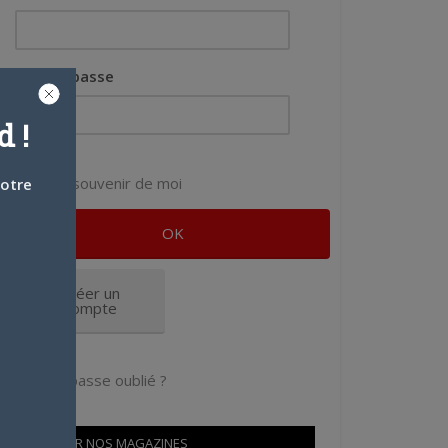
Mot de passe
 !
Se souvenir de moi
votre
Créer un
compte
Mot de passe oublié ?
OÙ TROUVER NOS MAGAZINES