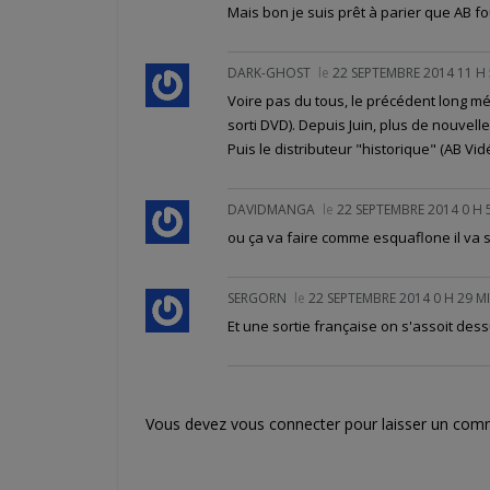
Mais bon je suis prêt à parier que AB
DARK-GHOST
le
22 SEPTEMBRE 2014 11 H
Voire pas du tous, le précédent long mét
sorti DVD). Depuis Juin, plus de nouvel
Puis le distributeur "historique" (AB Vid
DAVIDMANGA
le
22 SEPTEMBRE 2014 0 H 
ou ça va faire comme esquaflone il va s
SERGORN
le
22 SEPTEMBRE 2014 0 H 29 M
Et une sortie française on s'assoit des
Vous devez
vous connecter
pour laisser un com