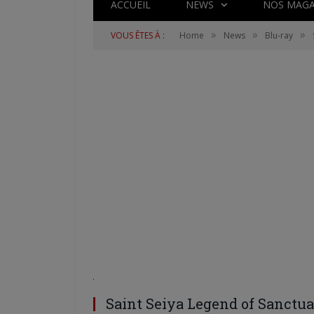
ACCUEIL
NEWS
NOS MAGA
»
»
»
VOUS ÊTES À :
Home
News
Blu-ray
Saint Seiya Legend of Sanctua