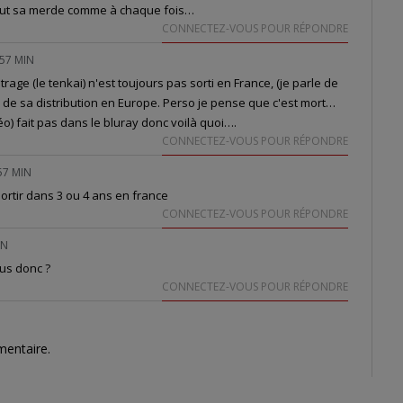
 fout sa merde comme à chaque fois…
CONNECTEZ-VOUS POUR RÉPONDRE
 57 MIN
rage (le tenkai) n'est toujours pas sorti en France, (je parle de
le de sa distribution en Europe. Perso je pense que c'est mort…
éo) fait pas dans le bluray donc voilà quoi….
CONNECTEZ-VOUS POUR RÉPONDRE
57 MIN
ortir dans 3 ou 4 ans en france
CONNECTEZ-VOUS POUR RÉPONDRE
IN
sus donc ?
CONNECTEZ-VOUS POUR RÉPONDRE
mentaire.