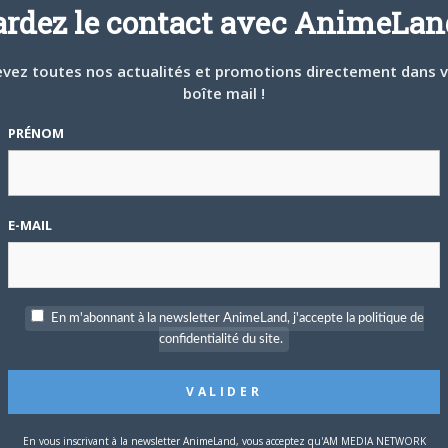
déjà demandé de suivre au
ardez le contact avec AnimeLand
mieux le manga originel.»
vez toutes nos actualités et promotions directement dans 
boîte mail !
 05 MIN
PRÉNOM
CONNECTEZ-VOUS POUR RÉPONDRE
MIN
au japon, étrangement les sites spécialisés en ont peu parlé, il
E-MAIL
 sorte en France .
CONNECTEZ-VOUS POUR RÉPONDRE
aint Seiya et de Dragon Ball est une honte en France ! Les
En m'abonnant à la newsletter AnimeLand, j'accepte la politique de
 les éditeurs (notamment sur Battle of Gods) qu'ils voient
confidentialité du site.
s discutables auraient clairement marché en France. Mais à
u cet incapable d'AB, jamais nous n'aurons le film au cinéma, et
elques années, le film sera déjà téléchargé et vu de tous ! C'est
En vous inscrivant à la newsletter AnimeLand, vous acceptez qu'AM MEDIA NETWORK