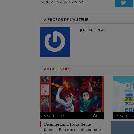
PARLEZ-EN À VOS AMIS !
fenêtre)
fenêtre)
nouvelle
Twi
fenêtre)
A PROPOS DE L'AUTEUR
JÉRÔME FRÉAU
ARTICLES LIÉS
5 AOÛT 2026
0
4 AOÛT 20
L’AnimeLand Hors-Série –
Une nouv
Spécial Posters est disponible !
en prépa