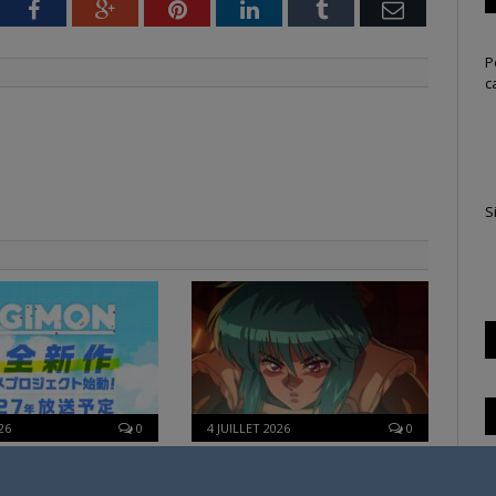
tter
Facebook
Google+
Pinterest
LinkedIn
Tumblr
Email
P
c
S
26
0
4 JUILLET 2026
0
elle série TV Digimon
[Entretien] Mokochan : « Lors
ration pour 2027
des prémices du projet, il était
T