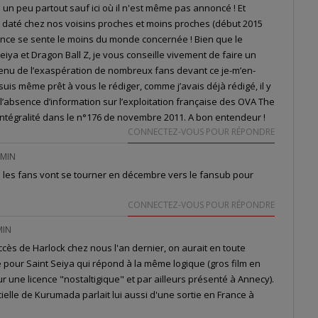
e un peu partout sauf ici où il n'est même pas annoncé ! Et
 daté chez nos voisins proches et moins proches (début 2015
rance se sente le moins du monde concernée ! Bien que le
ya et Dragon Ball Z, je vous conseille vivement de faire un
-tenu de l’exaspération de nombreux fans devant ce je-m’en-
uis même prêt à vous le rédiger, comme j’avais déjà rédigé, il y
l’absence d’information sur l’exploitation française des OVA The
intégralité dans le n°176 de novembre 2011. A bon entendeur !
CONNECTEZ-VOUS POUR RÉPONDRE
 MIN
ue les fans vont se tourner en décembre vers le fansub pour
CONNECTEZ-VOUS POUR RÉPONDRE
MIN
uccès de Harlock chez nous l'an dernier, on aurait en toute
 pour Saint Seiya qui répond à la même logique (gros film en
r une licence "nostaltigique" et par ailleurs présenté à Annecy).
icielle de Kurumada parlait lui aussi d'une sortie en France à