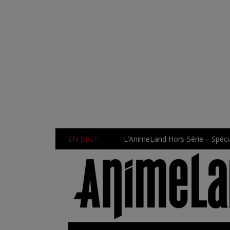
EN BREF
L’AnimeLand Hors-Série – Spécia