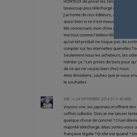
HONTEUX de priver les fans et d'indirect
beaucoup plus téléchargé qu'acheté en 
J'ai honte de nos éditeurs, alors que Sai
aussi bien si ce n'est mieux marché que 
Me concernant, mon choix est tout trouv
moi tout comme l'édition Blu Ray de la 
qu'un tel produit ne risque pas de sortir 
compter sur les éternelles querelles To
Seulement nous les acheteurs, les odieu
mériter ça ? Les prises de becs pour q
de ce qui ne va pas bien chez nous.
Amis Bresiliens, sachez que je vous en
le souhaitez.
SSK
le
24 SEPTEMBRE 2014 21 H 40 MIN
Voyons voir, les japonais m'offrent des
coffret collector. Dois-je me laisser t
quelque chose de concret ? Cruel dilem
majorité télécharge. Mais sortez-vous un
française légale ? Et elle est quand ? U