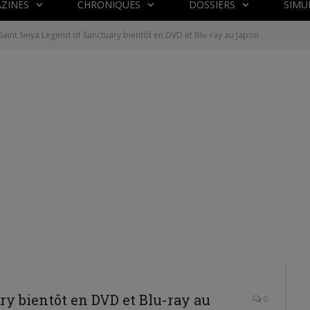
ZINES
CHRONIQUES
DOSSIERS
SIMU
Saint Seiya Legend of Sanctuary bientôt en DVD et Blu-ray au Japon
ry bientôt en DVD et Blu-ray au
0