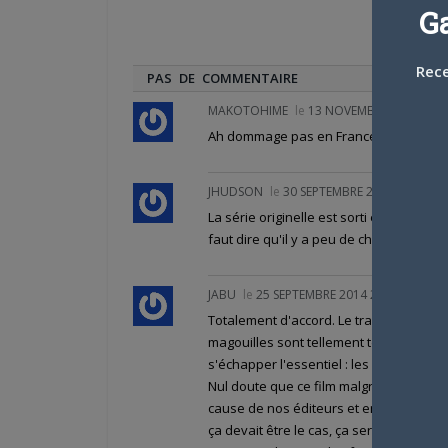
G
Rece
PAS DE COMMENTAIRE
MAKOTOHIME
le
13 NOVEMBRE 2014 16 H
Ah dommage pas en France ?!!
JHUDSON
le
30 SEPTEMBRE 2014 12 H 48 
La série originelle est sorti en Blu ray 
faut dire qu'il y a peu de chance que ça
JABU
le
25 SEPTEMBRE 2014 20 H 29 MIN
Totalement d'accord. Le traitement de S
magouilles sont tellement tenaces entre
s'échapper l'essentiel : les licences !
Nul doute que ce film malgré ses atout
cause de nos éditeurs et en premier lie
ça devait être le cas, ça serait dans qu