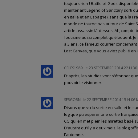
toujours rien ! Battle of Gods disponibl
maintenant Legend of Sanctary sorti ou
en Italie et en Espagne), sans que la F
monde ne tourne pas autour de Saint Sei
article assassin là-dessus, AL, compte
foutisme aussi complet qu'éloquent. Je s
a 3 ans, ce fameux courrier concernant 
Lost Canvas, que vous aviez publié en 
CELES1989
le
23 SEPTEMBRE 2014 22 H 30
Et après, les studios vont s'étonner q
pouvoir le visionner.
SERGORN
le
22 SEPTEMBRE 2014 15 H 06 
Disons que vu la sortie en salle et le s
logique pu espérer une sortie française
CG qui en met plein les mirettes basé su
D'autant qu'il y a deux mois, le blog off
l'automne.