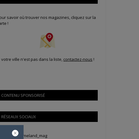
our savoir où trouver nos magazines, cliquez sur la
arte !
i votre ville n'est pas dans la liste,
contactez-nous
!
CONTENU SPONSORISÉ
RÉSEAUX SOCIAUX
weets by Animeland_mag