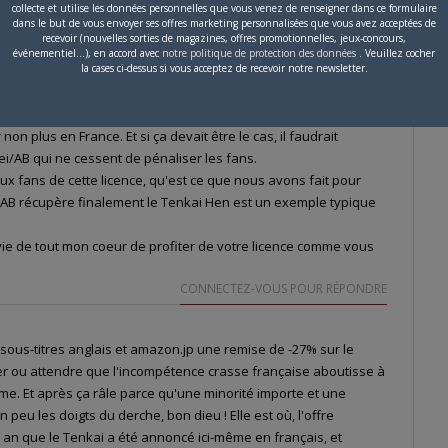
ement inciter aux pirages. Car oui, soyons clair, ce film sera
collecte et utilise les données personnelles que vous venez de renseigner dans ce formulaire
dans le but de vous envoyer ses offres marketing personnalisées que vous avez acceptées de
boutiques d'imports tels que Amazon jp et CdJapan !!!
recevoir (nouvelles sorties de magazines, offres promotionnelles, jeux-concours,
nt Seiya est une licence très forte chez nous. Le film aurait
événementiel...), en accord avec
notre politique de protection des données
. Veuillez cocher
le film Harlock.
la cases ci-dessus si vous acceptez de recevoir notre newsletter.
é, cette édition Blu Ray avec ses sous titres anglais sera pour
sublime série des années 80, car je sais pertinemment bien
non plus en France. Et si ça devait être le cas, il faudrait
ei/AB qui ne cessent de pénaliser les fans.
x fans de cette licence, qu'est ce que nous avons fait pour
u'AB récupère finalement le Tenkai Hen est un exemple typique
vie de tout mon coeur de profiter de votre licence comme vous
CONNECTEZ-VOUS POUR RÉPONDRE
 sous-titres anglais et amazon.jp une remise de -27% sur le
enter ou attendre que l'incompétence crasse française aboutisse à
me. Et après ça râle parce qu'une minorité importe et une
 peu les doigts du derche, bon dieu ! Elle est où, l'offre
n an que le Tenkai a été annoncé ici-même en français, et