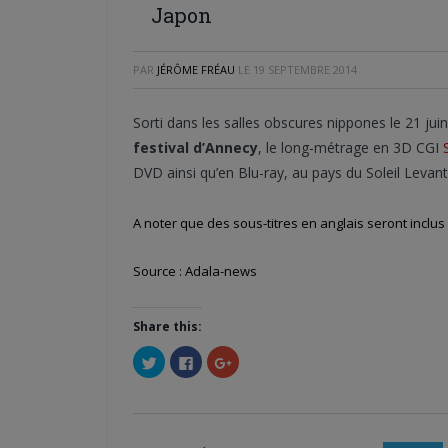
Japon
PAR
JÉRÔME FRÉAU
LE
19 SEPTEMBRE 2014
Sorti dans les salles obscures nippones le 21 jui
festival d’Annecy
, le long-métrage en 3D CGI
DVD ainsi qu’en Blu-ray, au pays du Soleil Levant
A noter que des sous-titres en anglais seront inclus
Source : Adala-news
Share this:
Cliquez
Cliquez
Cliquez
pour
pour
pour
partager
partager
partager
sur
sur
sur
Twitter(ouvre
Facebook(ouvre
Google+
dans
dans
(ouvre
une
une
dans
nouvelle
nouvelle
une