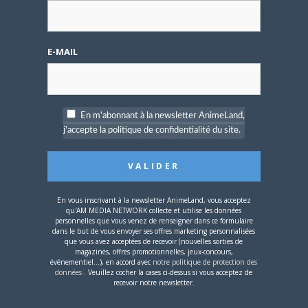
[Entretien] Mokochan : «
Lors des prémices du
projet, il était déjà
E-MAIL
demandé de suivre au
mieux le manga
originel.»
En m'abonnant à la newsletter AnimeLand,
PAS DE COMMENTAIRE
j'accepte la politique de confidentialité du site.
OTAKING
le
18 JUIN 2015 20 H 53 MIN
Une vrai faute de goût de la part de Buena
Vista pour le visuel Blu-ray !
CONNECTEZ-VOUS POUR RÉPONDRE
En vous inscrivant à la newsletter AnimeLand, vous acceptez
qu'AM MEDIA NETWORK collecte et utilise les données
SAUNDERS
le
18 JUIN 2015 13 H 40 MIN
personnelles que vous venez de renseigner dans ce formulaire
Contente de sa sortie je vais enfin pouvoir le
dans le but de vous envoyer ses offres marketing personnalisées
que vous avez acceptées de recevoir (nouvelles sorties de
voir, sauf que l'édition BluRay la jaquette est
magazines, offres promotionnelles, jeux-concours,
différente et pas top top. Alors que l'affiche
événementiel...), en accord avec
notre politique de protection des
données
. Veuillez cocher la cases ci-dessus si vous acceptez de
du film était superbe.
recevoir notre newsletter.
CONNECTEZ-VOUS POUR RÉPONDRE