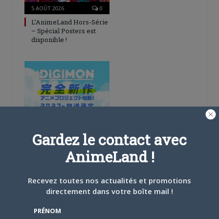
5 AOÛT 2026
0
L’AnimeLand Hors-Série
– Spécial Posters est
disponible !
4 AOÛT 2026
0
Une nouvelle série TV
Gardez le contact avec
Digimon en préparation
pour 2027
AnimeLand !
Recevez toutes nos actualités et promotions
directement dans votre boîte mail !
PRÉNOM
4 JUILLET 2026
0