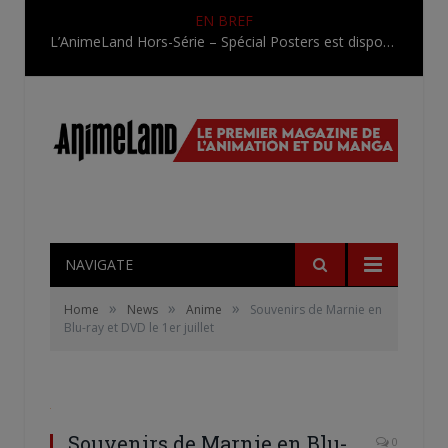
EN BREF
L’AnimeLand Hors-Série – Spécial Posters est disponible !
NAVIGATE
»
»
»
Home
News
Anime
Souvenirs de Marnie en
Blu-ray et DVD le 1er juillet
Souvenirs de Marnie en Blu-
0