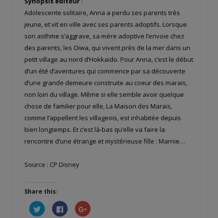
Synopsis éditeur
:
Adolescente solitaire, Anna a perdu ses parents très
jeune, et vit en ville avec ses parents adoptifs. Lorsque
son asthme s’aggrave, sa mère adoptive l’envoie chez
des parents, les Oiwa, qui vivent près de la mer dans un
petit village au nord d’Hokkaïdo. Pour Anna, c’est le début
d’un été d’aventures qui commence par sa découverte
d’une grande demeure construite au coeur des marais,
non loin du village. Même si elle semble avoir quelque
chose de familier pour elle, La Maison des Marais,
comme l’appellent les villageois, est inhabitée depuis
bien longtemps. Et c’est là-bas qu’elle va faire la
rencontre d’une étrange et mystérieuse fille : Marnie…
Source : CP Disney
Share this:
Cliquez
Cliquez
Cliquez
pour
pour
pour