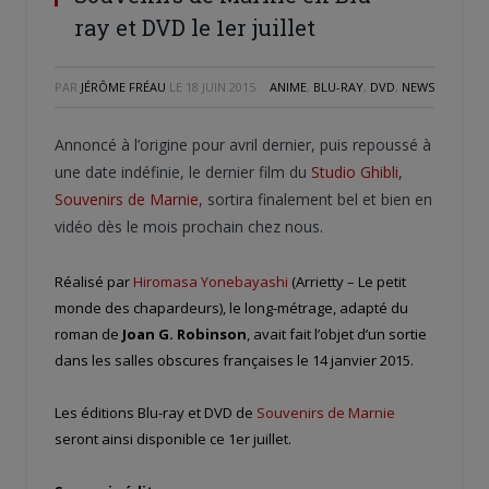
ray et DVD le 1er juillet
PAR
JÉRÔME FRÉAU
LE
18 JUIN 2015
ANIME
,
BLU-RAY
,
DVD
,
NEWS
Annoncé à l’origine pour avril dernier, puis repoussé à
une date indéfinie, le dernier film du
Studio Ghibli
,
Souvenirs de Marnie
, sortira finalement bel et bien en
vidéo dès le mois prochain chez nous.
Réalisé par
Hiromasa Yonebayashi
(Arrietty – Le petit
monde des chapardeurs), le long-métrage, adapté du
roman de
Joan G. Robinson
, avait fait l’objet d’un sortie
dans les salles obscures françaises le 14 janvier 2015.
Les éditions Blu-ray et DVD de
Souvenirs de Marnie
seront ainsi disponible ce 1er juillet.