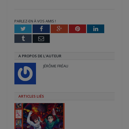
partager
partager
partager
sur
sur
sur
Twitter(ouvre
Facebook(ouvre
Google+
dans
dans
(ouvre
une
une
dans
nouvelle
nouvelle
une
PARLEZ-EN À VOS AMIS !
fenêtre)
fenêtre)
nouvelle
fenêtre)
Twitter
Facebook
Google+
Pinterest
LinkedIn
Tumblr
Email
A PROPOS DE L'AUTEUR
JÉRÔME FRÉAU
ARTICLES LIÉS