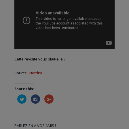
Cette revisite vous plait-elle ?
Source :
Nerdist
Share this:
Cliquez
Cliquez
Cliquez
pour
pour
pour
partager
partager
partager
sur
sur
sur
Twitter(ouvre
Facebook(ouvre
Google+
dans
dans
(ouvre
une
une
dans
nouvelle
nouvelle
une
PARLEZ-EN À VOS AMIS !
fenêtre)
fenêtre)
nouvelle