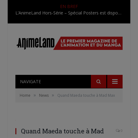
EN BREF
L’AnimeLand Hors-Série – Spécial Posters est disponible !
NAVIGATE
»
»
Home
News
Quand Maeda touche à Mad Max
Quand Maeda touche à Mad
0