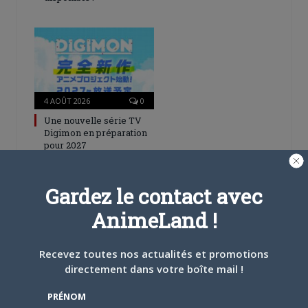
4 AOÛT 2026
0
Une nouvelle série TV
Digimon en préparation
pour 2027
Gardez le contact avec
AnimeLand !
4 JUILLET 2026
0
Recevez toutes nos actualités et promotions
[Entretien] Mokochan : «
directement dans votre boîte mail !
Lors des prémices du
projet, il était déjà
PRÉNOM
demandé de suivre au