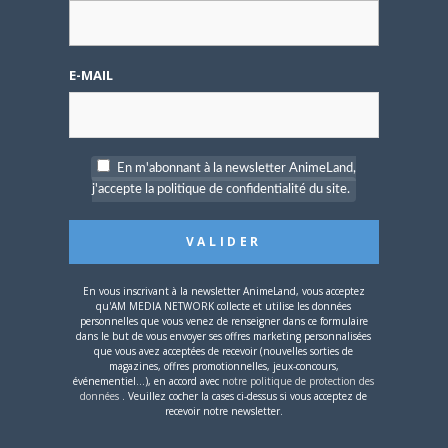
mieux le manga
originel.»
E-MAIL
PAS DE COMMENTAIRE
MAUSER91
le
17 OCTOBRE 2015 0 H 54 MIN
J'avoue, le design est sympa et renvoi bien à
l'ambiance du film ^^
En m'abonnant à la newsletter AnimeLand,
CONNECTEZ-VOUS POUR RÉPONDRE
j'accepte la politique de confidentialité du site.
FEANOR-CURUFINWE
le
16 OCTOBRE 2015 16 H 50 MIN
On est dans le genre préquelle pour ce
projet (avorté ?), j'ai l'impression !
En vous inscrivant à la newsletter AnimeLand, vous acceptez
qu'AM MEDIA NETWORK collecte et utilise les données
Le chara-design est très sympa, mais je
personnelles que vous venez de renseigner dans ce formulaire
préfère la Furiosa du film ! ^^
dans le but de vous envoyer ses offres marketing personnalisées
que vous avez acceptées de recevoir (nouvelles sorties de
Cela dit, du Mahiro Maeda, c'est toujours
magazines, offres promotionnelles, jeux-concours,
superbe ! Dommage que le projet soit
événementiel...), en accord avec
notre politique de protection des
données
. Veuillez cocher la cases ci-dessus si vous acceptez de
suspendu !
recevoir notre newsletter.
CONNECTEZ-VOUS POUR RÉPONDRE