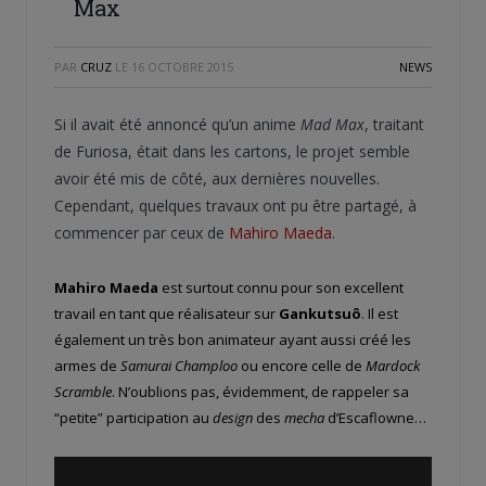
Max
PAR
CRUZ
LE
16 OCTOBRE 2015
NEWS
Si il avait été annoncé qu’un anime
Mad Max
, traitant
de Furiosa, était dans les cartons, le projet semble
avoir été mis de côté, aux dernières nouvelles.
Cependant, quelques travaux ont pu être partagé, à
commencer par ceux de
Mahiro Maeda
.
Mahiro Maeda
est surtout connu pour son excellent
travail en tant que réalisateur sur
Gankutsuô
. Il est
également un très bon animateur ayant aussi créé les
armes de
Samurai Champloo
ou encore celle de
Mardock
Scramble
. N’oublions pas, évidemment, de rappeler sa
“petite” participation au
design
des
mecha
d’Escaflowne…