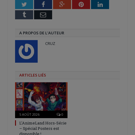
fenêtre)
Twitter
Facebook
Google+
Pinterest
LinkedIn
Tumblr
Email
A PROPOS DE L'AUTEUR
CRUZ
ARTICLES LIÉS
5 AOÛT 2026
0
L’AnimeLand Hors-Série
– Spécial Posters est
disponible !