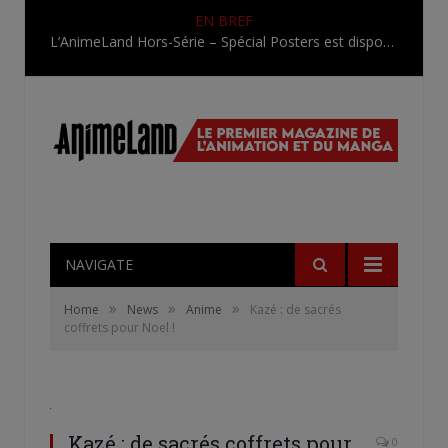
EN BREF
L’AnimeLand Hors-Série – Spécial Posters est disponible !
NAVIGATE
»
»
»
Home
News
Anime
Kazé : de sacrés
coffrets pour Noel !
Kazé : de sacrés coffrets pour
0