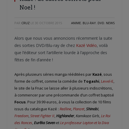
Noel !
PAR
CRUZ
LE
30 OCTOBRE 2015
ANIME
,
BLU-RAY
,
DVD
,
NEWS
Alors que nous vous annoncions récemment la suite
des sorties DVD/Blu-ray de chez
Kazé Vidéo
, voilà
que l’éditeur sort l’artillerie lourde à l’approche des
fêtes de fin d’année !
Après plusieurs séries manga rééditées par
Kazé
, sous
forme de coffret, comme la comédie de
Togashi
,
Level-E
,
le site de la Fnac se laisse aller à plusieurs indiscrétions,
à commencer par une précommande d’un coffret baptisé
Focus
. Pour 39.99 euros, à vous la collection de 10 films
issus du catalogue Kazé :
Redline
,
Planzet
,
Shinobi
,
Freedom
,
Street Fighter II
,
Highlander
,
Kamikaze Girls
,
Le Roi
des Ronces
,
Eurêka Seven
et
Le professeur Layton et la Diva