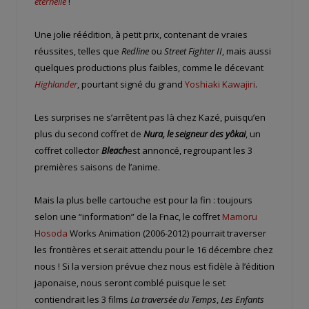
éternelle
!
Une jolie réédition, à petit prix, contenant de vraies
réussites, telles que
Redline
ou
Street Fighter II
, mais aussi
quelques productions plus faibles, comme le décevant
Highlander
, pourtant signé du grand
Yoshiaki Kawajiri
.
Les surprises ne s’arrêtent pas là chez Kazé, puisqu’en
plus du second coffret de
Nura, le seigneur des yôkai
, un
coffret collector
Bleach
est annoncé, regroupant les 3
premières saisons de l’anime.
Mais la plus belle cartouche est pour la fin : toujours
selon une “information” de la Fnac, le coffret
Mamoru
Hosoda
Works Animation (2006-2012) pourrait traverser
les frontières et serait attendu pour le 16 décembre chez
nous ! Si la version prévue chez nous est fidèle à l’édition
japonaise, nous seront comblé puisque le set
contiendrait les 3 films
La traversée du Temps
,
Les Enfants