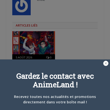
ARTICLES LIÉS
5 AOÛT 2026
0
L’AnimeLand Hors-Série
– Spécial Posters est
disponible !
Gardez le contact avec
AnimeLand !
Recevez toutes nos actualités et promotions
directement dans votre boîte mail !
4 AOÛT 2026
0