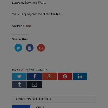
Loups
et
Summers Wars
.
Y’a plus qu’à, comme dirait l’autre…
Source :
Fnac
Share this:
Cliquez
Cliquez
Cliquez
pour
pour
pour
partager
partager
partager
sur
sur
sur
Twitter(ouvre
Facebook(ouvre
Google+
dans
dans
(ouvre
une
une
dans
nouvelle
nouvelle
une
PARLEZ-EN À VOS AMIS !
fenêtre)
fenêtre)
nouvelle
fenêtre)
Twitter
Facebook
Google+
Pinterest
LinkedIn
Tumblr
Email
A PROPOS DE L'AUTEUR
CRUZ