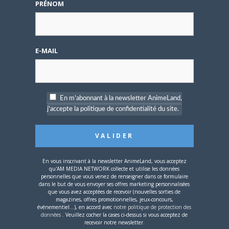
PRÉNOM
Une nouvelle série TV
Digimon en préparation
pour 2027
E-MAIL
En m'abonnant à la newsletter AnimeLand,
j'accepte la politique de confidentialité du site.
4 JUILLET 2026
0
[Entretien] Mokochan : «
Lors des prémices du
projet, il était déjà
demandé de suivre au
mieux le manga
En vous inscrivant à la newsletter AnimeLand, vous acceptez
qu'AM MEDIA NETWORK collecte et utilise les données
originel.»
personnelles que vous venez de renseigner dans ce formulaire
dans le but de vous envoyer ses offres marketing personnalisées
que vous avez acceptées de recevoir (nouvelles sorties de
PAS DE COMMENTAIRE
magazines, offres promotionnelles, jeux-concours,
événementiel...), en accord avec
notre politique de protection des
données
. Veuillez cocher la cases ci-dessus si vous acceptez de
SAUNDERS
le
30 OCTOBRE 2015 10 H 14 MIN
recevoir notre newsletter.