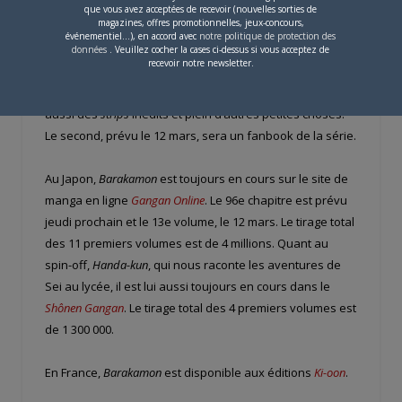
– deux livres en rapport avec
Barakamon
vont voir le jour.
que vous avez acceptées de recevoir (nouvelles sorties de
magazines, offres promotionnelles, jeux-concours,
Le premier, qui aura pour titre
Totodon –
événementiel...), en accord avec
notre politique de protection des
Barakamon/Handa-kun – Officiel Tweet Book
, sortira le 12
données
. Veuillez cocher la cases ci-dessus si vous acceptez de
recevoir notre newsletter.
février. Dans ce dernier, on retrouvera les
strips
qui
furent publiés sur le compte Twitter de la série. Il y aura
aussi des
strips
inédits et plein d’autres petites choses.
Le second, prévu le 12 mars, sera un fanbook de la série.
Au Japon,
Barakamon
est toujours en cours sur le site de
manga en ligne
Gangan Online
. Le 96e chapitre est prévu
jeudi prochain et le 13e volume, le 12 mars. Le tirage total
des 11 premiers volumes est de 4 millions. Quant au
spin-off,
Handa-kun
, qui nous raconte les aventures de
Sei au lycée, il est lui aussi toujours en cours dans le
Shônen Gangan
. Le tirage total des 4 premiers volumes est
de 1 300 000.
En France,
Barakamon
est disponible aux éditions
Ki-oon
.