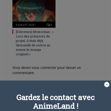
4 JUILLET 2026
0
[Entretien] Mokochan : «
Lors des prémices du
projet, il était déjà
demandé de suivre au
mieux le manga
originel.»
Vous devez
vous connecter
pour laisser un
commentaire.
100e chapitre pour
0
Gardez le contact avec
Barakamon
AnimeLand !