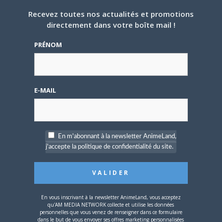
PAR
SHERLOCK
LE
12 NOVEMBRE 2015
JAPON
,
NEWS
Recevez toutes nos actualités et promotions
directement dans votre boîte mail !
C’est en mars prochain que sera publié le 100e
chapitre de
Barakamon
, le
manga
de
Satsuki
PRÉNOM
Yoshino
. À cette occasion, plusieurs choses sont
prévues :
E-MAIL
– un concours de popularité sera organisé du 12
décembre au 12 janvier. Les participants pourront voter
soit sur le web, soit via des cartes postales. Un
classement des meilleurs scènes de la série est prévu
En m'abonnant à la newsletter AnimeLand,
aussi.
j'accepte la politique de confidentialité du site.
– les lecteurs de la série pourront envoyer à l’auteur, sur
le
compte Twitter
de la série, leurs requêtes de dessins.
Les meilleures idées seront alors dessinées par
En vous inscrivant à la newsletter AnimeLand, vous acceptez
Yoshino
.
qu'AM MEDIA NETWORK collecte et utilise les données
personnelles que vous venez de renseigner dans ce formulaire
dans le but de vous envoyer ses offres marketing personnalisées