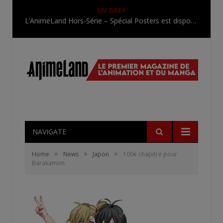
EN BREF
L’AnimeLand Hors-Série – Spécial Posters est disponible !
NAVIGATE
»
»
»
Home
News
Japon
100e chapitre pour
Barakamon