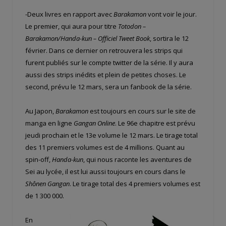
-Deux livres en rapport avec
Barakamon
vont voir le jour.
Le premier, qui aura pour titre
Totodon –
Barakamon/Handa-kun – Officiel Tweet Book
, sortira le 12
février. Dans ce dernier on retrouvera les strips qui
furent publiés sur le compte twitter de la série. Il y aura
aussi des strips inédits et plein de petites choses. Le
second, prévu le 12 mars, sera un fanbook de la série.
Au Japon,
Barakamon
est toujours en cours sur le site de
manga en ligne
Gangan Online
. Le 96e chapitre est prévu
jeudi prochain et le 13e volume le 12 mars. Le tirage total
des 11 premiers volumes est de 4 millions. Quant au
spin-off,
Handa-kun
, qui nous raconte les aventures de
Sei au lycée, il est lui aussi toujours en cours dans le
Shônen Gangan
. Le tirage total des 4 premiers volumes est
de 1 300 000.
En