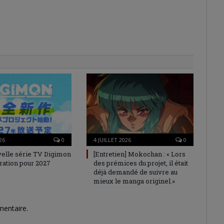
web
26
0
4 JUILLET 2026
0
elle série TV Digimon
[Entretien] Mokochan : « Lors
ration pour 2027
des prémices du projet, il était
déjà demandé de suivre au
mieux le manga originel.»
mentaire.