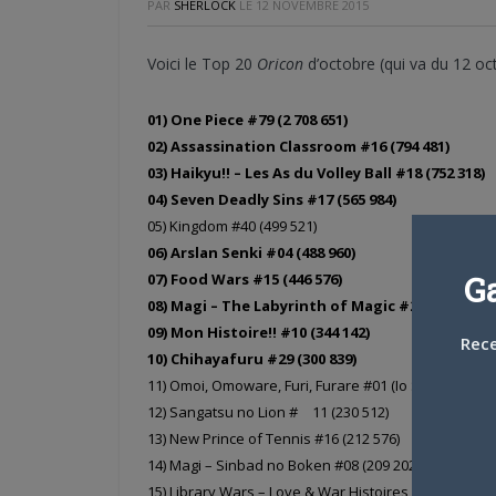
PAR
SHERLOCK
LE
12 NOVEMBRE 2015
Voici le Top 20
Oricon
d’octobre (qui va du 12 o
01) One Piece #79 (2 708 651)
02) Assassination Classroom #16 (794 481)
03) Haikyu!! – Les As du Volley Ball #18 (752 318)
04) Seven Deadly Sins #17 (565 984)
05) Kingdom #40 (499 521)
06) Arslan Senki #04 (488 960)
G
07) Food Wars #15 (446 576)
08) Magi – The Labyrinth of Magic #27 (402 515)
09) Mon Histoire!! #10 (344 142)
Rece
10) Chihayafuru #29 (300 839)
11) Omoi, Omoware, Furi, Furare #01 (Io Sakisaka) (2
12) Sangatsu no Lion # 11 (230 512)
13) New Prince of Tennis #16 (212 576)
14) Magi – Sinbad no Boken #08 (209 202)
15) Library Wars – Love & War Histoires Annexes #01