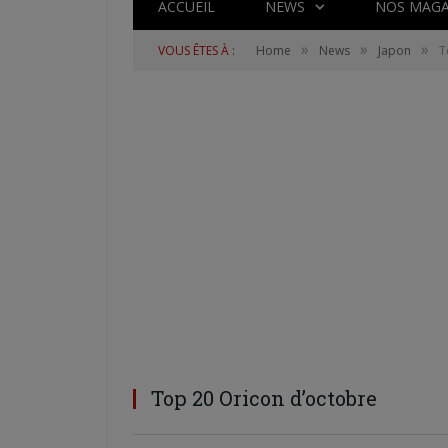
ACCUEIL
NEWS
NOS MAGA
»
»
»
VOUS ÊTES À :
Home
News
Japon
T
Top 20 Oricon d’octobre