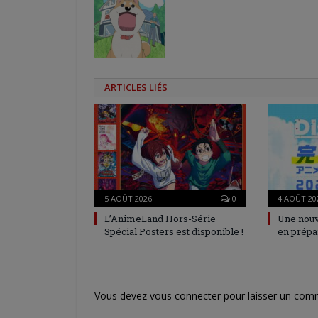
ARTICLES LIÉS
5 AOÛT 2026
0
4 AOÛT 20
L’AnimeLand Hors-Série –
Une nouv
Spécial Posters est disponible !
en prépa
Vous devez
vous connecter
pour laisser un com