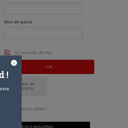
Mot de passe
Se souvenir de moi
 !
Créer un
compte
votre
Mot de passe oublié ?
OÙ TROUVER NOS MAGAZINES