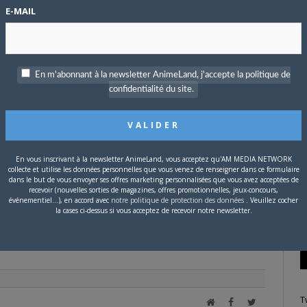
E-MAIL
P
c
En m'abonnant à la newsletter AnimeLand, j'accepte la politique de
confidentialité du site.
Source :
Oricon
S
En vous inscrivant à la newsletter AnimeLand, vous acceptez qu'AM MEDIA NETWORK
collecte et utilise les données personnelles que vous venez de renseigner dans ce formulaire
dans le but de vous envoyer ses offres marketing personnalisées que vous avez acceptées de
recevoir (nouvelles sorties de magazines, offres promotionnelles, jeux-concours,
événementiel...), en accord avec
notre politique de protection des données
. Veuillez cocher
la cases ci-dessus si vous acceptez de recevoir notre newsletter.
tter
Facebook
Google+
Pinterest
LinkedIn
Tumblr
Email
T
Site
Facebook
Twitter