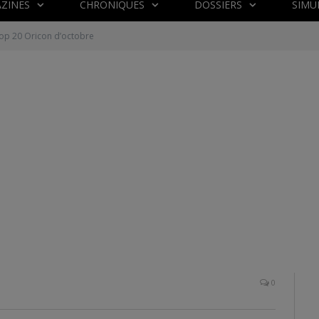
ZINES
CHRONIQUES
DOSSIERS
SIMU
op 20 Oricon d’octobre
0