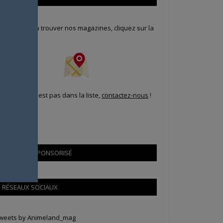
our savoir où trouver nos magazines, cliquez sur la
arte !
i votre ville n'est pas dans la liste,
contactez-nous
!
CONTENU SPONSORISÉ
RÉSEAUX SOCIAUX
weets by Animeland_mag