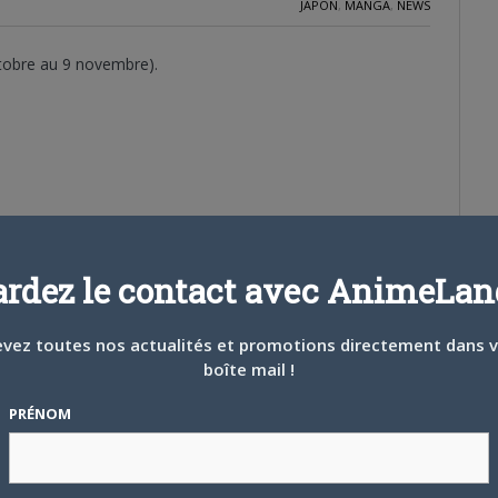
JAPON
,
MANGA
,
NEWS
ctobre au 9 novembre).
ardez le contact avec AnimeLand
vez toutes nos actualités et promotions directement dans 
boîte mail !
88 349)
PRÉNOM
 (198 435)