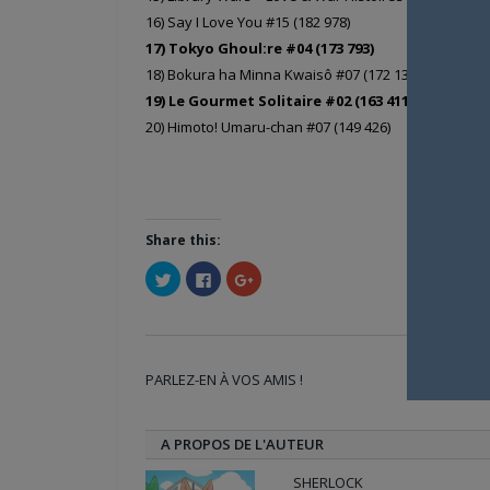
16) Say I Love You #15 (182 978)
17) Tokyo Ghoul:re #04 (173 793)
18) Bokura ha Minna Kwaisô #07 (172 132)
19) Le Gourmet Solitaire #02 (163 411)
20) Himoto! Umaru-chan #07 (149 426)
Share this:
Cliquez
Cliquez
Cliquez
pour
pour
pour
partager
partager
partager
sur
sur
sur
Twitter(ouvre
Facebook(ouvre
Google+
dans
dans
(ouvre
une
une
dans
nouvelle
nouvelle
une
PARLEZ-EN À VOS AMIS !
fenêtre)
fenêtre)
nouvelle
Twi
fenêtre)
A PROPOS DE L'AUTEUR
SHERLOCK