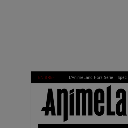
EN BREF
L’AnimeLand Hors-Série – Spécia