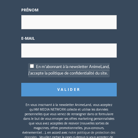
PRÉNOM
4 AOÛT 2026
0
Une nouvelle série TV
Digimon en préparation
pour 2027
E-MAIL
En m'abonnant à la newsletter AnimeLand,
j'accepte la politique de confidentialité du site.
4 JUILLET 2026
0
[Entretien] Mokochan : «
Lors des prémices du
projet, il était déjà
demandé de suivre au
En vous inscrivant à la newsletter AnimeLand, vous acceptez
mieux le manga
qu'AM MEDIA NETWORK collecte et utilise les données
personnelles que vous venez de renseigner dans ce formulaire
originel.»
dans le but de vous envoyer ses offres marketing personnalisées
que vous avez acceptées de recevoir (nouvelles sorties de
magazines, offres promotionnelles, jeux-concours,
UN COMMENTAIRE
événementiel...), en accord avec
notre politique de protection des
données
. Veuillez cocher la cases ci-dessus si vous acceptez de