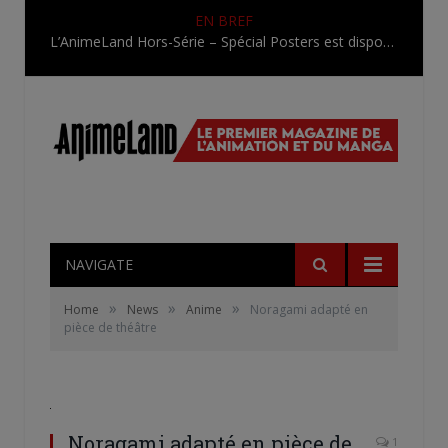
EN BREF
L’AnimeLand Hors-Série – Spécial Posters est disponible !
NAVIGATE
»
»
»
Home
News
Anime
Noragami adapté en
pièce de théâtre
Noragami adapté en pièce de
1