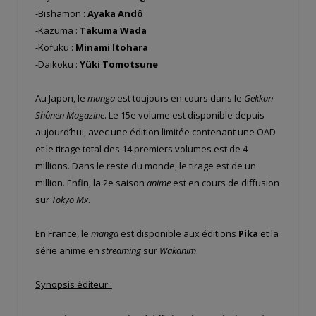
-Bishamon :
Ayaka Andô
-Kazuma :
Takuma Wada
-Kofuku :
Minami Itohara
-Daikoku :
Yûki Tomotsune
Au Japon, le
manga
est toujours en cours dans le
Gekkan
Shônen Magazine
. Le 15e volume est disponible depuis
aujourd’hui, avec une édition limitée contenant une OAD
et le tirage total des 14 premiers volumes est de 4
millions. Dans le reste du monde, le tirage est de un
million. Enfin, la 2e saison
anime
est en cours de diffusion
sur
Tokyo Mx
.
En France, le
manga
est disponible aux éditions
Pika
et la
série anime en
streaming
sur
Wakanim
.
Synopsis éditeur :