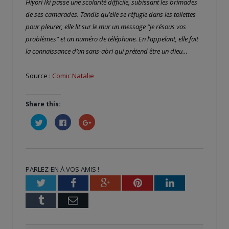
Hiyori Iki passe une scolarité difficile, subissant les brimades
de ses camarades. Tandis qu’elle se réfugie dans les toilettes
pour pleurer, elle lit sur le mur un message “je résous vos
problèmes” et un numéro de téléphone. En l’appelant, elle fait
la connaissance d’un sans-abri qui prétend être un dieu…
Source :
Comic Natalie
Share this:
Cliquez
Cliquez
Cliquez
pour
pour
pour
partager
partager
partager
sur
sur
sur
Twitter(ouvre
Facebook(ouvre
Google+
dans
dans
(ouvre
une
une
dans
nouvelle
nouvelle
une
PARLEZ-EN À VOS AMIS !
fenêtre)
fenêtre)
nouvelle
fenêtre)
Twitter
Facebook
Google+
Pinterest
LinkedIn
Tumblr
Email