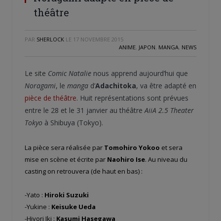
théâtre
PAR
SHERLOCK
LE
17 NOVEMBRE 2015
ANIME
,
JAPON
,
MANGA
,
NEWS
Le site
Comic Natalie
nous apprend aujourd’hui que
Noragami
, le
manga
d’
Adachitoka
, va être adapté en
pièce de théâtre
. Huit représentations sont prévues
entre le 28 et le 31 janvier au théâtre
AiiA 2.5 Theater
Tokyo
à Shibuya (Tokyo).
La pièce sera réalisée par
Tomohiro Yokoo
et sera
mise en scène et écrite par
Naohiro Ise
. Au niveau du
casting on retrouvera (de haut en bas) :
-Yato :
Hiroki Suzuki
-Yukine :
Keisuke Ueda
-Hiyori Iki :
Kasumi Hasegawa