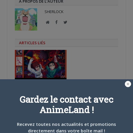
A PROPOS DE L'AUTEUR
SHERLOCK
Site
Facebook
Twitter
web
ARTICLES LIÉS
5 AOÛT 2026
0
L’AnimeLand Hors-Série
– Spécial Posters est
Gardez le contact avec
disponible !
AnimeLand !
Recevez toutes nos actualités et promotions
directement dans votre boîte mail !