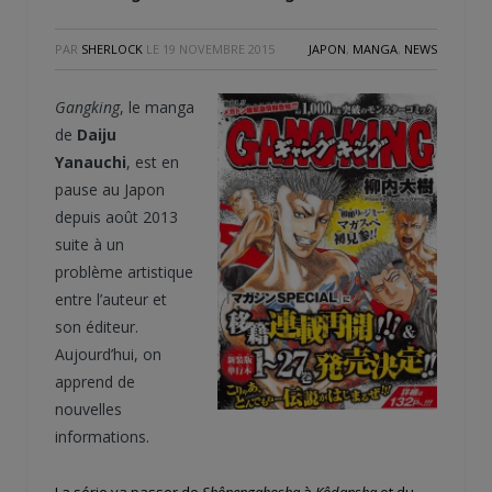
PAR
SHERLOCK
LE
19 NOVEMBRE 2015
JAPON
,
MANGA
,
NEWS
Gangking
, le manga
de
Daiju
Yanauchi
, est en
pause au Japon
depuis août 2013
suite à un
problème artistique
entre l’auteur et
son éditeur.
Aujourd’hui, on
apprend de
nouvelles
informations.
La série va passer de
Shônengahosha
à
Kôdansha
et du