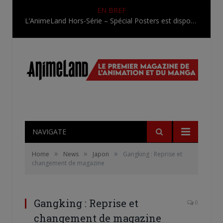
EN BREF
L’AnimeLand Hors-Série – Spécial Posters est disponible !
NAVIGATE
»
»
»
Home
News
Japon
Gangking : Reprise et
changement de magazine
Gangking : Reprise et
0
changement de magazine