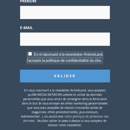
PRÉNOM
E-MAIL
4 AOÛT 2026
0
Une nouvelle série TV
Digimon en préparation
En m'abonnant à la newsletter AnimeLand,
pour 2027
j'accepte la politique de confidentialité du site.
En vous inscrivant à la newsletter AnimeLand, vous acceptez
qu'AM MEDIA NETWORK collecte et utilise les données
personnelles que vous venez de renseigner dans ce formulaire
dans le but de vous envoyer ses offres marketing personnalisées
4 JUILLET 2026
0
que vous avez acceptées de recevoir (nouvelles sorties de
[Entretien] Mokochan : «
magazines, offres promotionnelles, jeux-concours,
événementiel...), en accord avec
notre politique de protection des
Lors des prémices du
données
. Veuillez cocher la cases ci-dessus si vous acceptez de
projet, il était déjà
recevoir notre newsletter.
demandé de suivre au