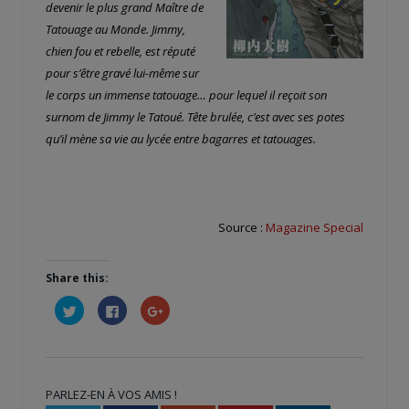
devenir le plus grand Maître de
Tatouage au Monde. Jimmy,
chien fou et rebelle, est réputé
pour s’être gravé lui-même sur
le corps un immense tatouage… pour lequel il reçoit son
surnom de Jimmy le Tatoué. Tête brulée, c’est avec ses potes
qu’il mène sa vie au lycée entre bagarres et tatouages.
Source :
Magazine Special
Share this:
Cliquez
Cliquez
Cliquez
pour
pour
pour
partager
partager
partager
sur
sur
sur
Twitter(ouvre
Facebook(ouvre
Google+
dans
dans
(ouvre
une
une
dans
nouvelle
nouvelle
une
PARLEZ-EN À VOS AMIS !
fenêtre)
fenêtre)
nouvelle
fenêtre)