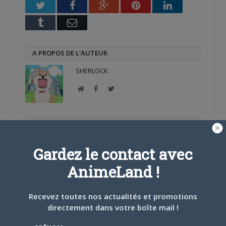
Twitter
Facebook
Google+
Pinterest
LinkedIn
Tumblr
Email
A PROPOS DE L'AUTEUR
SHERLOCK
Site
Facebook
Twitter
web
ARTICLES LIÉS
Gardez le contact avec
AnimeLand !
5 AOÛT 2026
0
Recevez toutes nos actualités et promotions
L’AnimeLand Hors-Série
directement dans votre boîte mail !
– Spécial Posters est
disponible !