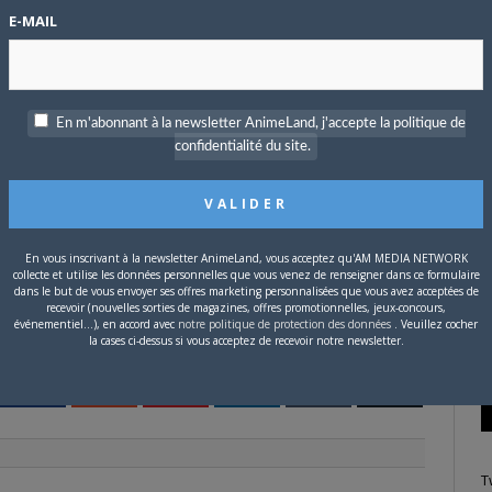
E-MAIL
eur effet 3D ! Là-dessus,
Kurokawa
tenait absolument à
japonais.
P
c
e à demandé si Gokû était plus fort que Saitama ! Au Japon, un
En m'abonnant à la newsletter AnimeLand, j'accepte la politique de
tant les poings dans un duel ultra serré.
confidentialité du site.
S
En vous inscrivant à la newsletter AnimeLand, vous acceptez qu'AM MEDIA NETWORK
collecte et utilise les données personnelles que vous venez de renseigner dans ce formulaire
dans le but de vous envoyer ses offres marketing personnalisées que vous avez acceptées de
recevoir (nouvelles sorties de magazines, offres promotionnelles, jeux-concours,
événementiel...), en accord avec
notre politique de protection des données
. Veuillez cocher
la cases ci-dessus si vous acceptez de recevoir notre newsletter.
tter
Facebook
Google+
Pinterest
LinkedIn
Tumblr
Email
T