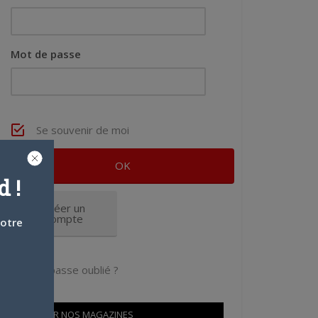
Mot de passe
Se souvenir de moi
 !
Créer un
compte
votre
Mot de passe oublié ?
OÙ TROUVER NOS MAGAZINES