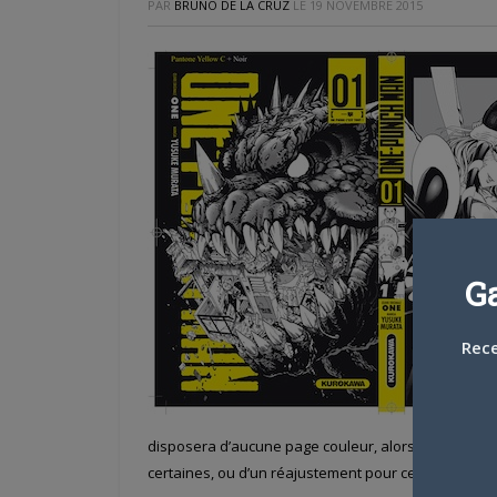
PAR
BRUNO DE LA CRUZ
LE
19 NOVEMBRE 2015
G
Rece
disposera d’aucune page couleur, alors que les onom
certaines, ou d’un réajustement pour celles ne déna