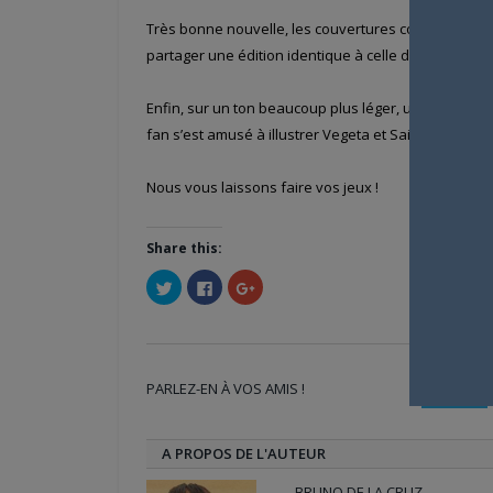
Très bonne nouvelle, les couvertures conserveront l
partager une édition identique à celle de nos amis 
Enfin, sur un ton beaucoup plus léger, un internaut
fan s’est amusé à illustrer Vegeta et Saitama se frot
Nous vous laissons faire vos jeux !
Share this:
Cliquez
Cliquez
Cliquez
pour
pour
pour
partager
partager
partager
sur
sur
sur
Twitter(ouvre
Facebook(ouvre
Google+
dans
dans
(ouvre
une
une
dans
nouvelle
nouvelle
une
PARLEZ-EN À VOS AMIS !
fenêtre)
fenêtre)
nouvelle
Twi
fenêtre)
A PROPOS DE L'AUTEUR
BRUNO DE LA CRUZ