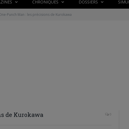
ZINES
CHRONIQUES
DOSSIERS
SIMU
One-Punch Man : les précisions de Kurokawa
ons de Kurokawa
0