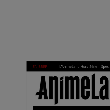
EN BREF
L’AnimeLand Hors-Série – Spécia