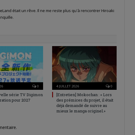
Land était un rêve. Il ne me reste plus qu'à rencontrer Hiroaki
nquille.
26
0
4 JUILLET 2026
0
elle série TV Digimon
[Entretien] Mokochan : « Lors
ration pour 2027
des prémices du projet, il était
déjà demandé de suivre au
mieux le manga originel.»
mentaire.