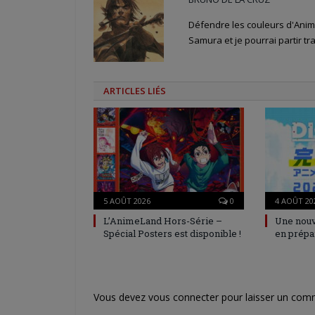
Défendre les couleurs d'Anime
Samura et je pourrai partir tra
ARTICLES LIÉS
5 AOÛT 2026
0
4 AOÛT 20
L’AnimeLand Hors-Série –
Une nouv
Spécial Posters est disponible !
en prépa
Vous devez
vous connecter
pour laisser un com