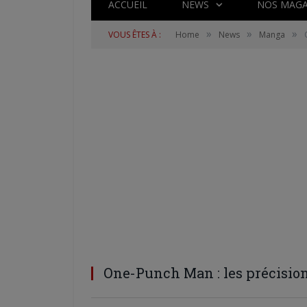
ACCUEIL
NEWS
NOS MAGA
»
»
»
VOUS ÊTES À :
Home
News
Manga
One-Punch Man : les précisi