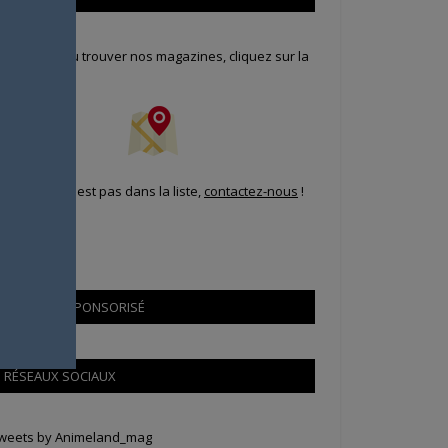
our savoir où trouver nos magazines, cliquez sur la
arte !
i votre ville n'est pas dans la liste,
contactez-nous
!
CONTENU SPONSORISÉ
RÉSEAUX SOCIAUX
weets by Animeland_mag