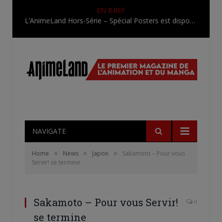
EN BREF
L’AnimeLand Hors-Série – Spécial Posters est disponible !
NAVIGATE
»
»
»
Home
News
Japon
Sakamoto – Pour vous
Servir! se termine
Sakamoto – Pour vous Servir!
0
se termine