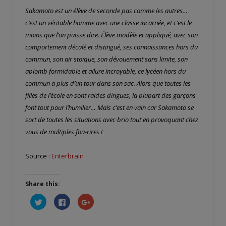
Sakamoto est un élève de seconde pas comme les autres…
c’est un véritable homme avec une classe incarnée, et c’est le
moins que l’on puisse dire. Élève modèle et appliqué, avec son
comportement décalé et distingué, ses connaissances hors du
commun, son air stoïque, son dévouement sans limite, son
aplomb formidable et allure incroyable, ce lycéen hors du
commun a plus d’un tour dans son sac. Alors que toutes les
filles de l’école en sont raides dingues, la plupart des garçons
font tout pour l’humilier… Mais c’est en vain car Sakamoto se
sort de toutes les situations avec brio tout en provoquant chez
vous de multiples fou-rires !
Source :
Enterbrain
Share this:
Cliquez
Cliquez
Cliquez
pour
pour
pour
partager
partager
partager
sur
sur
sur
Twitter(ouvre
Facebook(ouvre
Google+