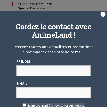
L’AnimeLand Hors-Série
– Spécial Posters est
disponible !
Gardez le contact avec
AnimeLand !
Recevez toutes nos actualités et promotions
4 AOÛT 2026
0
directement dans votre boîte mail !
Une nouvelle série TV
Digimon en préparation
PRÉNOM
pour 2027
E-MAIL
4 JUILLET 2026
0
En m'abonnant à la newsletter AnimeLand,
[Entretien] Mokochan : «