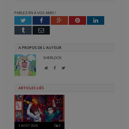
dans
dans
(ouvre
une
une
dans
nouvelle
nouvelle
une
PARLEZ-EN À VOS AMIS !
fenêtre)
fenêtre)
nouvelle
fenêtre)
Twitter
Facebook
Google+
Pinterest
LinkedIn
Tumblr
Email
A PROPOS DE L'AUTEUR
SHERLOCK
Site
Facebook
Twitter
web
ARTICLES LIÉS
5 AOÛT 2026
0