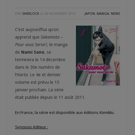
PAR
SHERLOCK
LE
28 NOVEMBRE 2015
JAPON
,
MANGA
,
NEWS
C’est aujourd’hui qu’on
apprend que
Sakamoto –
Pour vous Servir!
, le manga
de
Nami Sano
, se
terminera le 14 décembre
dans le 30
e
numéro de
l’
Harta
. Le 4
e
et dernier
volume est prévu le 15
janvier prochain. La série
était publiée depuis le 11 août 2011.
En France, la série est disponible aux éditions
Komikku
.
Synopsis éditeur :