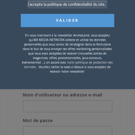
Lors des prémices du
j'accepte la politique de confidentialité du site.
projet, il était déjà
demandé de suivre au
mieux le manga
originel.»
En vous inscrivant à la newsletter AnimeLand, vous acceptez
qu'AM MEDIA NETWORK collecte et utilise les données
Vous devez
vous connecter
pour laisser un
personnelles que vous venez de renseigner dans ce formulaire
commentaire.
dans le but de vous envoyer ses offres marketing personnalisées
que vous avez acceptées de recevoir (nouvelles sorties de
magazines, offres promotionnelles, jeux-concours,
événementiel...), en accord avec
notre politique de protection des
données
. Veuillez cocher la cases ci-dessus si vous acceptez de
recevoir notre newsletter.
Nom d'utilisateur ou adresse e-mail
Mot de passe