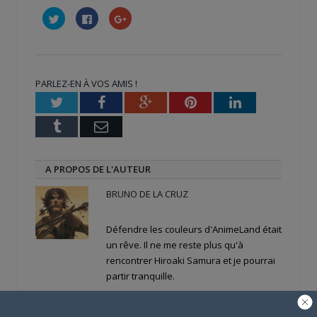
Cliquez
Cliquez
Cliquez
pour
pour
pour
partager
partager
partager
sur
sur
sur
Twitter(ouvre
Facebook(ouvre
Google+
dans
dans
(ouvre
une
une
dans
nouvelle
nouvelle
une
PARLEZ-EN À VOS AMIS !
fenêtre)
fenêtre)
nouvelle
fenêtre)
Twitter
Facebook
Google+
Pinterest
LinkedIn
Tumblr
Email
A PROPOS DE L'AUTEUR
BRUNO DE LA CRUZ
Défendre les couleurs d'AnimeLand était
un rêve. Il ne me reste plus qu'à
rencontrer Hiroaki Samura et je pourrai
partir tranquille.
ARTICLES LIÉS