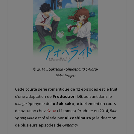
© 2014 I. Sakisaka / Shueisha, “Ao-Haru-
Ride” Project
Cette courte série romantique de 12 épisodes est le fruit
d’une adaptation de
Production I.G
, puisant dans le
manga
éponyme de
Io Sakisaka
, actuellement en cours
de parution chez
Kana
(11 tomes). Produite en 2014,
Blue
Spring Ride
est réalisée par
Ai Yoshimura
(à la direction
de plusieurs épisodes de
Gintama
),