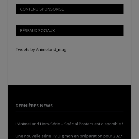
CONTENU SPONSORISÉ
RÉSEAUX SOCIAUX
Tweets by Animeland_mag
DERNIÈRES NEWS
L’AnimeLand Hors-Série – Spécial Posters est disponible !
Une nouvelle série TV Digimon en préparation pour 2027