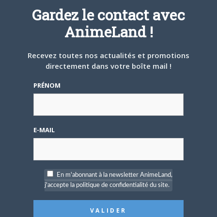
Gardez le contact avec
AnimeLand !
Recevez toutes nos actualités et promotions
5 AOÛT 2026
0
directement dans votre boîte mail !
L’AnimeLand Hors-Série
– Spécial Posters est
PRÉNOM
disponible !
E-MAIL
4 AOÛT 2026
0
En m'abonnant à la newsletter AnimeLand,
Une nouvelle série TV
j'accepte la politique de confidentialité du site.
Digimon en préparation
pour 2027