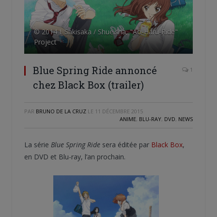
© 2014 I. Sakisaka / Shueisha, "Ao-Haru-Ride"
Project
Blue Spring Ride annoncé
1
chez Black Box (trailer)
PAR
BRUNO DE LA CRUZ
LE
11 DÉCEMBRE 2015
ANIME
,
BLU-RAY
,
DVD
,
NEWS
La série
Blue Spring Ride
sera éditée par
Black Box
,
en DVD et Blu-ray, l’an prochain.