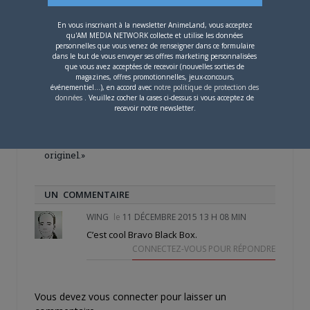
En vous inscrivant à la newsletter AnimeLand, vous acceptez
qu'AM MEDIA NETWORK collecte et utilise les données
personnelles que vous venez de renseigner dans ce formulaire
dans le but de vous envoyer ses offres marketing personnalisées
que vous avez acceptées de recevoir (nouvelles sorties de
4 JUILLET 2026
0
magazines, offres promotionnelles, jeux-concours,
événementiel...), en accord avec
notre politique de protection des
[Entretien] Mokochan : «
données
. Veuillez cocher la cases ci-dessus si vous acceptez de
Lors des prémices du
recevoir notre newsletter.
projet, il était déjà
demandé de suivre au
mieux le manga
originel.»
UN COMMENTAIRE
WING
le
11 DÉCEMBRE 2015 13 H 08 MIN
C’est cool Bravo Black Box.
CONNECTEZ-VOUS POUR RÉPONDRE
Vous devez
vous connecter
pour laisser un