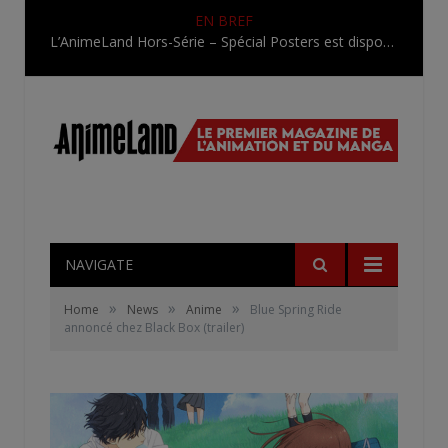
EN BREF
L’AnimeLand Hors-Série – Spécial Posters est disponible !
NAVIGATE
»
»
»
Home
News
Anime
Blue Spring Ride
annoncé chez Black Box (trailer)