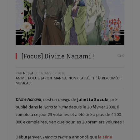
[Focus] Divine Nanami !
0
PAR
NESSA
LE
16 JANVIER 2016
ANIME
,
FOCUS
,
JAPON
,
MANGA
,
NON CLASSÉ
,
THÉÂTRE/COMÉDIE
MUSICALE
Divine Nanami
, c’est un
manga
de
Julietta Suzuki
, pré-
publié dans le
Hana to Yume
depuis le 20 février 2008. Il
compte à ce jour 23 volumes et a été tiré à plus de
4 500
000 exemplaires, rien que pour les 20 premiers volumes !
Début janvier,
Hana to Yume
a annoncé que
la série