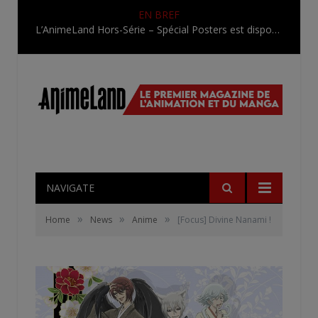
EN BREF
L’AnimeLand Hors-Série – Spécial Posters est disponible !
NAVIGATE
»
»
»
Home
News
Anime
[Focus] Divine Nanami !