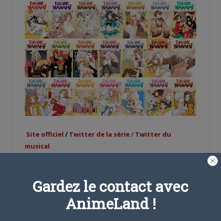
Site officiel
/
Twitter de la série
/
Twitter du
musical
Gardez le contact avec
AnimeLand !
Share this: