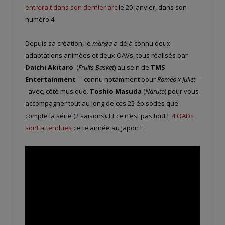
entrerait dans son dernier arc
le 20 janvier, dans son
numéro 4.
Depuis sa création, le
manga
a déjà connu deux
adaptations animées et deux OAVs, tous réalisés par
Daichi Akitaro
(
Fruits Basket
) au sein de
TMS
Entertainment
– connu notamment pour
Romeo x Juliet
–
avec, côté musique
,
Toshio Masuda
(
Naruto
) pour vous
accompagner tout au long de ces 25 épisodes que
compte la série (2 saisons
). Et ce n’est pas tout !
4 OADs
sont attendues
cette année au Japon !