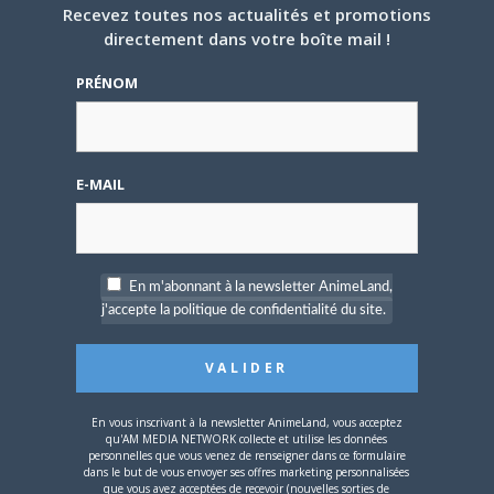
Recevez toutes nos actualités et promotions
Cliquez
Cliquez
Cliquez
directement dans votre boîte mail !
pour
pour
pour
partager
partager
partager
sur
sur
sur
PRÉNOM
Twitter(ouvre
Facebook(ouvre
Google+
dans
dans
(ouvre
une
une
dans
nouvelle
nouvelle
une
PARLEZ-EN À VOS AMIS !
fenêtre)
fenêtre)
nouvelle
fenêtre)
Twitter
Facebook
Google+
Pinterest
LinkedIn
E-MAIL
Tumblr
Email
A PROPOS DE L'AUTEUR
En m'abonnant à la newsletter AnimeLand,
NESSA
j'accepte la politique de confidentialité du site.
En vous inscrivant à la newsletter AnimeLand, vous acceptez
ARTICLES LIÉS
qu'AM MEDIA NETWORK collecte et utilise les données
personnelles que vous venez de renseigner dans ce formulaire
dans le but de vous envoyer ses offres marketing personnalisées
que vous avez acceptées de recevoir (nouvelles sorties de