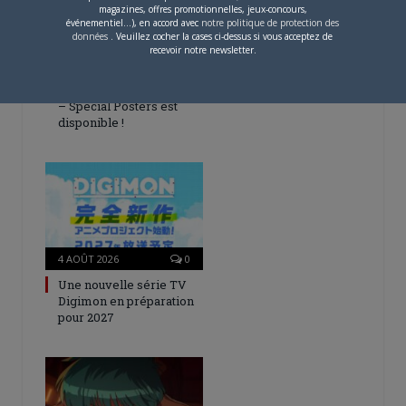
magazines, offres promotionnelles, jeux-concours,
événementiel...), en accord avec
notre politique de protection des
données
. Veuillez cocher la cases ci-dessus si vous acceptez de
recevoir notre newsletter.
5 AOÛT 2026
0
L’AnimeLand Hors-Série
– Spécial Posters est
disponible !
4 AOÛT 2026
0
Une nouvelle série TV
Digimon en préparation
pour 2027