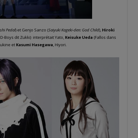
hi Pedal
) et Genjo Sanzo (
Saiyuki Kageki-den: God Child
),
Hiroki
-Boys dit Zukki) interprétait Yato,
Keisuke Ueda
(Fallos dans
Yukine et
Kasumi Hasegawa
, Hiyori.