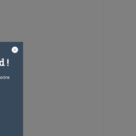
 !
votre