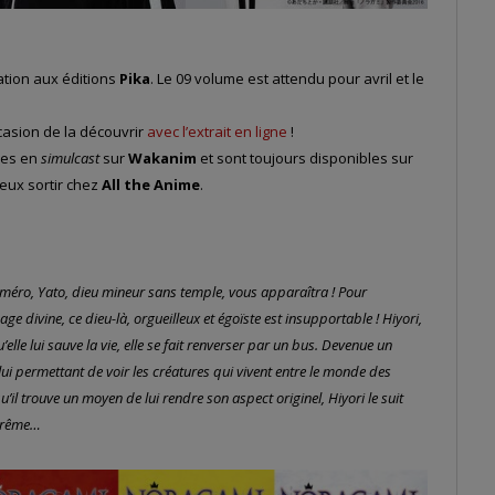
ation aux éditions
Pika
. Le 09 volume est attendu pour avril et le
ccasion de la découvrir
avec l’extrait en ligne
!
sées en
simulcast
sur
Wakanim
et sont toujours disponibles sur
 eux sortir chez
All the Anime
.
numéro, Yato, dieu mineur sans temple, vous apparaîtra ! Pour
ge divine, ce dieu-là, orgueilleux et égoïste est insupportable ! Hiyori,
elle lui sauve la vie, elle se fait renverser par un bus. Devenue un
i permettant de voir les créatures qui vivent entre le monde des
u’il trouve un moyen de lui rendre son aspect originel, Hiyori le suit
uprême…