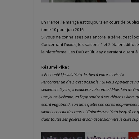
En France, le manga est toujours en cours de public
tome 10 pour juin 2016.
Si vous ne connaissez pas encore la série, c’est l’o
Concernant l’
anime
, les saisons 1 et 2 étaient diffu
la plateforme. Les DVD et Blu-ray devraient quant à
Résumé Pika
:
« Enchanté ! Je suis Yato, le dieu à votre service! »
Rencontrer un dieu, c’est possible ? Si vous appelez ce 
seulement 5 yens, il exaucera votre vœu ! Mais loin de l’ima
une jeune lycéenne, va l’apprendre à ses dépens ! Alors qu’
esprit vagabond, son âme quitte son corps inopinément lu
vivants et celui des morts ! Coincée avec Yato jusqu’à ce q
dans toutes ses galères et son ascension vers le culte s