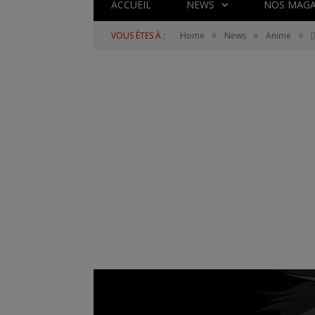
ACCUEIL
NEWS
NOS MAGA
»
»
»
VOUS ÊTES À :
Home
News
Anime