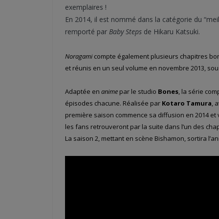
exemplaires !
En 2014, il est nommé dans la catégorie du “mei
remporté par
Baby Steps
de Hikaru Katsuki.
Noragami
compte également plusieurs chapitres bon
et réunis en un seul volume en novembre 2013, sou
Adaptée en
anime
par le studio
Bones
, la série co
épisodes chacune. Réalisée par
Kotaro Tamura
, 
première saison commence sa diffusion en 2014 et v
les fans retrouveront par la suite dans l’un des c
La saison 2, mettant en scène Bishamon, sortira l’a