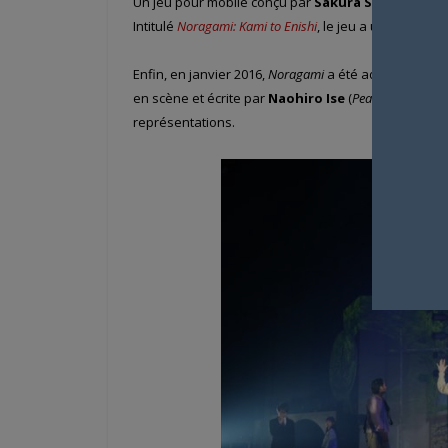
Un jeu pour mobile conçu par
Sakura Soft
est égal
Intitulé
Noragami: Kami to Enishi
, le jeu a un
gameplay
Enfin, en janvier 2016,
Noragami
a été adapté en piè
en scène et écrite par
Naohiro Ise
(
Peace Maker
) et
représentations.