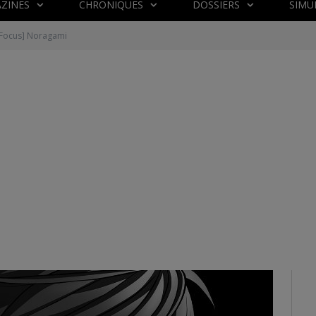
ZINES
CHRONIQUES
DOSSIERS
SIMU
[Focus] Noragami