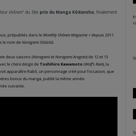
lleur
shônen
” du 38e
prix du Manga Kôdansha
, finalement
P
c
us, prépubliés dans le
Monthly Shōnen Magazine
+
depuis 2011
s le nom de
Noragami Shûishû.
mpte deux saisons (
Noragami
et
Noragami Aragoto
) de 12 et 13
S
avec le
chara design
de
Toshihiro Kawamoto
(
Wolf’s Rain
), la
oit apparaître Rabô, un personnage créé pour l’occasion, que
hapitres bonus du manga, publié la même année.
nnée suivante.
T