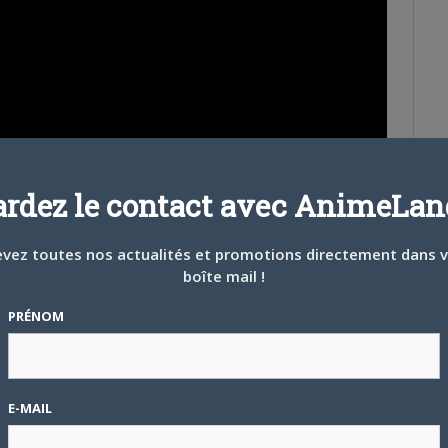
ardez le contact avec AnimeLand
vez toutes nos actualités et promotions directement dans 
boîte mail !
PRÉNOM
 des éditions limitées japonaises des volumes 10, 11, 15 et 16,
 volume 9 accueillait un CD
drama
.
contenait les character song de Bishamon, en duo avec Kazuma,
E-MAIL