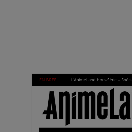
EN BREF
L’AnimeLand Hors-Série – Spécia