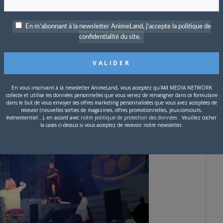
ement disponible sur l’Apple Store et le Google Play japonais.
simple basé sur le jeu de carte RPG.
En m'abonnant à la newsletter AnimeLand, j'accepte la politique de
ce de théâtre. Réalisée par
Tomohiro Yokoo
, elle a été mise
confidentialité du site.
 accueilli par le AiiA 2.5 Theater Tokyo pour un total de 8
En vous inscrivant à la newsletter AnimeLand, vous acceptez qu'AM MEDIA NETWORK
collecte et utilise les données personnelles que vous venez de renseigner dans ce formulaire
dans le but de vous envoyer ses offres marketing personnalisées que vous avez acceptées de
recevoir (nouvelles sorties de magazines, offres promotionnelles, jeux-concours,
événementiel...), en accord avec
notre politique de protection des données
. Veuillez cocher
la cases ci-dessus si vous acceptez de recevoir notre newsletter.