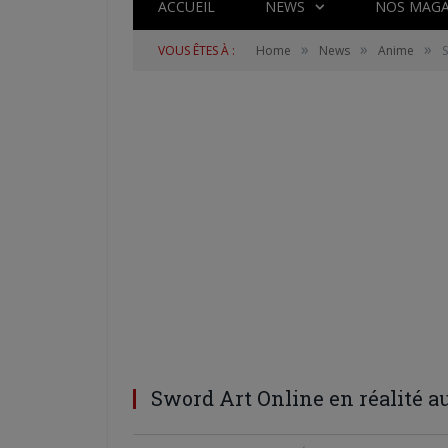
ACCUEIL
NEWS
NOS MAGA
»
»
»
VOUS ÊTES À :
Home
News
Anime
S
Sword Art Online en réalité 