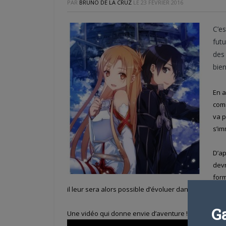
PAR
BRUNO DE LA CRUZ
LE
23 FÉVRIER 2016
C’es
futu
des 
bien
En a
comi
va p
s’i
D’ap
devr
form
il leur sera alors possible d’évoluer dans le monde
G
Une vidéo qui donne envie d’aventure !