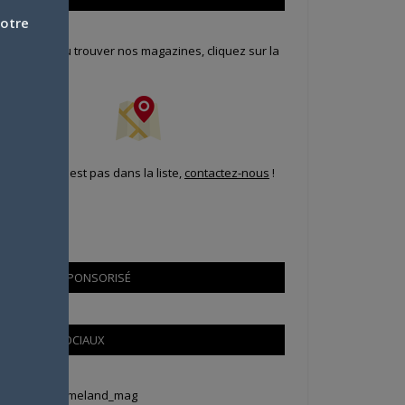
votre
our savoir où trouver nos magazines, cliquez sur la
arte !
i votre ville n'est pas dans la liste,
contactez-nous
!
CONTENU SPONSORISÉ
RÉSEAUX SOCIAUX
weets by Animeland_mag