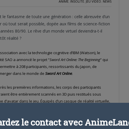
ANIME
,
INSOLITE
,
JEU VIDÉO
,
NEWS
t le fantasme de toute une génération : celle abreuvée d’un
r où tout serait possible, dopée aux films de science-fiction
années 80/90. Le rêve d’un monde virtuel deviendra-t-il
tôt réalité ?
ssociation avec la technologie cognitive d’IBM (Watson), le
té SAO a annoncé le projet “
Sword Art Online: The Beginning
” qui
ermettre à 208 participants, ressortissants du Japon, de
mmerger dans le monde de
Sword Art Online
.
rès les premières informations, les corps des participants
aient être entièrement scannés en 3D puis restitués sous
e d’avatar dans le jeu. Équipés d’un casque de réalité virtuelle,
 de
SAO
.
ardez le contact avec AnimeLand