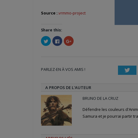
Source :
.vrmmo-project
Share this:
Cliquez
Cliquez
Cliquez
pour
pour
pour
partager
partager
partager
sur
sur
sur
Twitter(ouvre
Facebook(ouvre
Google+
dans
dans
(ouvre
une
une
dans
nouvelle
nouvelle
une
PARLEZ-EN À VOS AMIS !
fenêtre)
fenêtre)
nouvelle
Twi
fenêtre)
A PROPOS DE L'AUTEUR
BRUNO DE LA CRUZ
Défendre les couleurs d'Anime
Samura et je pourrai partir tra