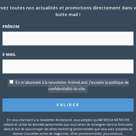
vez toutes nos actualités et promotions directement dans 
boîte mail !
P
c
PRÉNOM
E-MAIL
S
En m'abonnant à la newsletter AnimeLand, j'accepte la politique de
confidentialité du site.
En vous inscrivant à la newsletter AnimeLand, vous acceptez qu'AM MEDIA NETWORK
collecte et utilise les données personnelles que vous venez de renseigner dans ce formulaire
usqu’au 4 mars pour cette expérience prévue au Japon entre le 18
dans le but de vous envoyer ses offres marketing personnalisées que vous avez acceptées de
T
recevoir (nouvelles sorties de magazines, offres promotionnelles, jeux-concours,