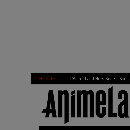
EN BREF
L’AnimeLand Hors-Série – Spécia