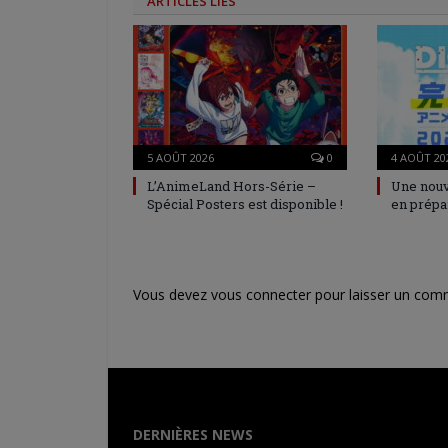
ARTICLES LIÉS
5 AOÛT 2026
0
4 AOÛT 20
L’AnimeLand Hors-Série –
Une nouv
Spécial Posters est disponible !
en prépa
Vous devez
vous connecter
pour laisser un com
DERNIÈRES NEWS