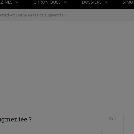
ZINES
CHRONIQUES
DOSSIERS
SIMU
word Art Online en réalité augmentée ?
augmentée ?
0