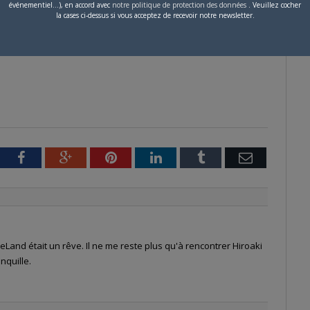
événementiel...), en accord avec
notre politique de protection des données
. Veuillez cocher
la cases ci-dessus si vous acceptez de recevoir notre newsletter.
tter
Facebook
Google+
Pinterest
LinkedIn
Tumblr
Email
Land était un rêve. Il ne me reste plus qu'à rencontrer Hiroaki
nquille.