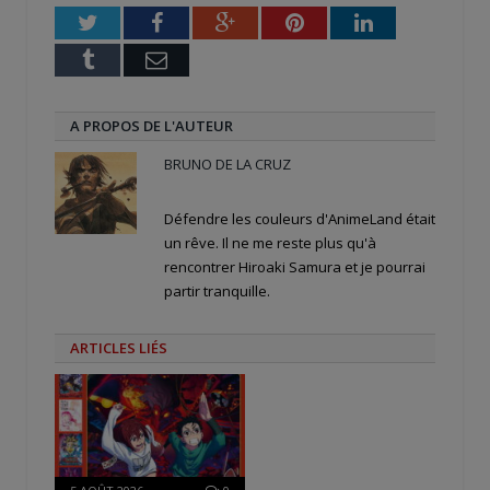
fenêtre)
Twitter
Facebook
Google+
Pinterest
LinkedIn
Tumblr
Email
A PROPOS DE L'AUTEUR
BRUNO DE LA CRUZ
Défendre les couleurs d'AnimeLand était
un rêve. Il ne me reste plus qu'à
rencontrer Hiroaki Samura et je pourrai
partir tranquille.
ARTICLES LIÉS