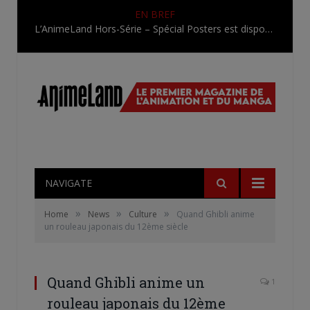
EN BREF
L’AnimeLand Hors-Série – Spécial Posters est disponible !
NAVIGATE
»
»
»
Home
News
Culture
Quand Ghibli anime
un rouleau japonais du 12ème siècle
Quand Ghibli anime un
1
rouleau japonais du 12ème