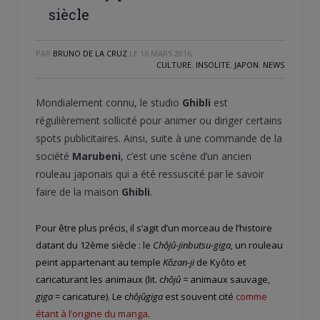
siècle
PAR
BRUNO DE LA CRUZ
LE
16 MARS 2016
CULTURE
,
INSOLITE
,
JAPON
,
NEWS
Mondialement connu, le studio
Ghibli
est
régulièrement sollicité pour animer ou diriger certains
spots publicitaires. Ainsi, suite à une commande de la
société
Marubeni
, c’est une scène d’un ancien
rouleau japonais qui a été ressuscité par le savoir
faire de la maison
Ghibli
.
Pour être plus précis, il s’agit d’un morceau de l’histoire
datant du 12ème siècle : le
Chôjû-jinbutsu-giga,
un rouleau
peint appartenant au temple
Kôzan-ji
de Kyôto et
caricaturant les animaux (lit. c
hôjû =
animaux sauvage,
giga
= caricature). Le c
hôjûgiga
est souvent cité
comme
étant à l’origine du manga
.