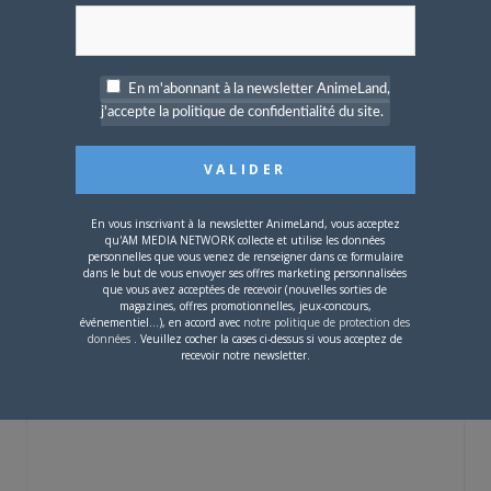
[Entretien] Mokochan : «
Lors des prémices du
projet, il était déjà
demandé de suivre au
mieux le manga
En m'abonnant à la newsletter AnimeLand,
originel.»
j'accepte la politique de confidentialité du site.
UN COMMENTAIRE
En vous inscrivant à la newsletter AnimeLand, vous acceptez
Pingback:
Le plus vieux manga du monde
qu'AM MEDIA NETWORK collecte et utilise les données
animé par le Studio Ghibli - Mes Actus
personnelles que vous venez de renseigner dans ce formulaire
dans le but de vous envoyer ses offres marketing personnalisées
que vous avez acceptées de recevoir (nouvelles sorties de
magazines, offres promotionnelles, jeux-concours,
événementiel...), en accord avec
notre politique de protection des
données
. Veuillez cocher la cases ci-dessus si vous acceptez de
Vous devez
vous connecter
pour laisser un
recevoir notre newsletter.
commentaire.