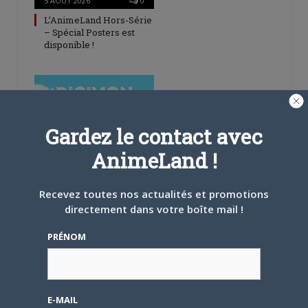
5 AOÛT 2026
0
L’AnimeLand Hors-Série
– Spécial Posters est
disponible !
Gardez le contact avec
4 AOÛT 2026
0
AnimeLand !
Une nouvelle série TV
Digimon en préparation
pour 2027
Recevez toutes nos actualités et promotions
directement dans votre boîte mail !
PRÉNOM
4 JUILLET 2026
0
E-MAIL