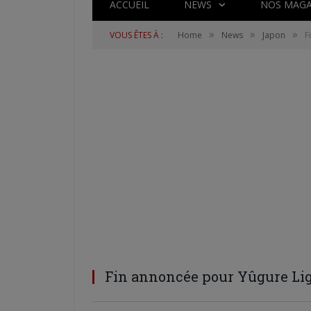
ACCUEIL
NEWS
NOS MAGA
»
»
»
VOUS ÊTES À :
Home
News
Japon
F
Fin annoncée pour Yûgure Li