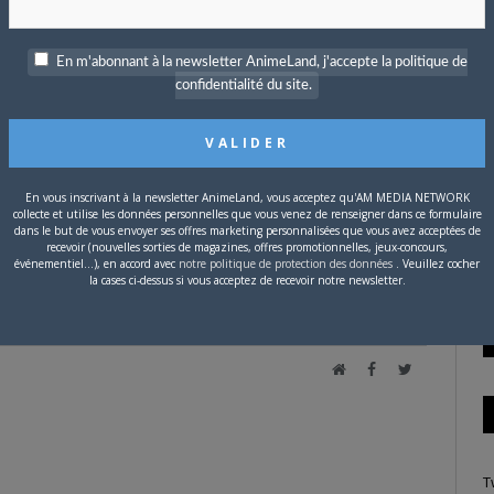
 immeuble et qui sont des amis d’enfance de Kazune.
P
En m'abonnant à la newsletter AnimeLand, j'accepte la politique de
c
confidentialité du site.
En vous inscrivant à la newsletter AnimeLand, vous acceptez qu'AM MEDIA NETWORK
S
collecte et utilise les données personnelles que vous venez de renseigner dans ce formulaire
dans le but de vous envoyer ses offres marketing personnalisées que vous avez acceptées de
recevoir (nouvelles sorties de magazines, offres promotionnelles, jeux-concours,
événementiel...), en accord avec
notre politique de protection des données
. Veuillez cocher
tter
Facebook
Google+
Pinterest
LinkedIn
Tumblr
Email
la cases ci-dessus si vous acceptez de recevoir notre newsletter.
Site
Facebook
Twitter
web
T