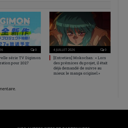
26
0
4 JUILLET 2026
0
elle série TV Digimon
[Entretien] Mokochan : « Lors
ration pour 2027
des prémices du projet, il était
déjà demandé de suivre au
mieux le manga originel.»
mentaire.