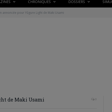
ZINES
CHRONIQUES
DOSSIERS
SIMU
in annoncée pour Yûgure Light de Maki Usami
ght de Maki Usami
0