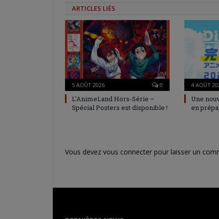
ARTICLES LIÉS
5 AOÛT 2026
0
4 AOÛT 20
L’AnimeLand Hors-Série –
Une nouv
Spécial Posters est disponible !
en prépa
Vous devez
vous connecter
pour laisser un com