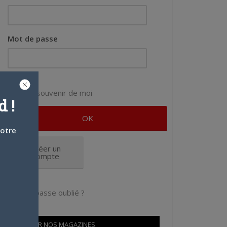
Mot de passe
Se souvenir de moi
 !
votre
Créer un
compte
Mot de passe oublié ?
OÙ TROUVER NOS MAGAZINES