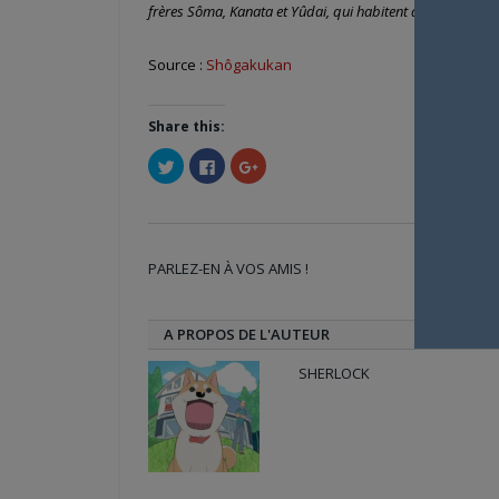
frères Sôma, Kanata et Yûdai, qui habitent dans le même
Source :
Shôgakukan
Share this:
Cliquez
Cliquez
Cliquez
pour
pour
pour
partager
partager
partager
sur
sur
sur
Twitter(ouvre
Facebook(ouvre
Google+
dans
dans
(ouvre
une
une
dans
nouvelle
nouvelle
une
PARLEZ-EN À VOS AMIS !
fenêtre)
fenêtre)
nouvelle
Twi
fenêtre)
A PROPOS DE L'AUTEUR
SHERLOCK