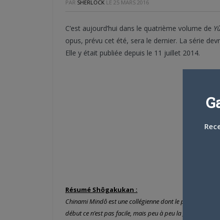
PAR
SHERLOCK
LE
25 MARS 2016
C’est aujourd’hui dans le quatrième volume de
Yû
opus, prévu cet été, sera le dernier. La série dev
Elle y était publiée depuis le 11 juillet 2014.
G
Rece
Résumé Shôgakukan :
Chinami Mindô est une collégienne dont le père vient de 
début ce n’est pas facile, mais peu à peu la glace va se bri