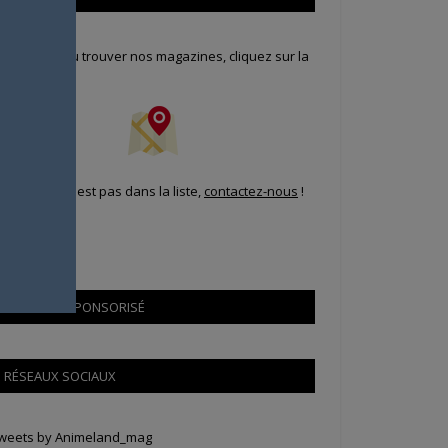
our savoir où trouver nos magazines, cliquez sur la
arte !
i votre ville n'est pas dans la liste,
contactez-nous
!
CONTENU SPONSORISÉ
RÉSEAUX SOCIAUX
weets by Animeland_mag