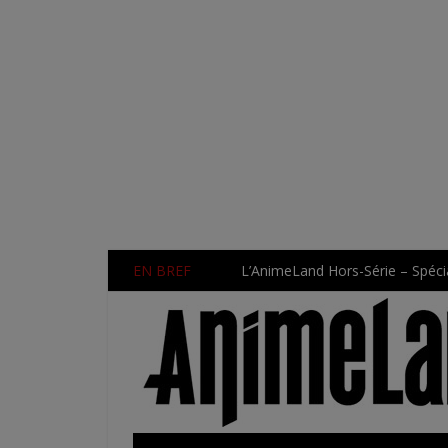
EN BREF
L’AnimeLand Hors-Série – Spécia