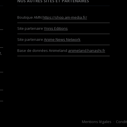
NOS AUTRES SITES ET PARTENAIRES
Boutique AMN
https://shop.am-media.fr/
Site partenaire
Ynnis Editions
Site partenaire
Anime News Network
Base de données Animeland
animeland.hanashi.fr
,
Mentions légales
Condit