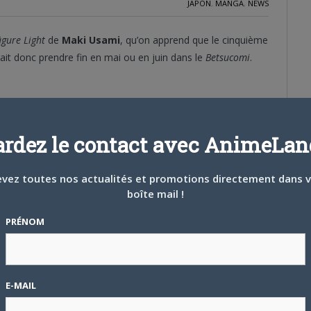
JAPON
,
MANGA
,
NEWS
gure Light
de
Maki Usami
, qu’on apprend que le cinquième
rait donc prendre fin en mai ou en juin dans le
Betsucomi
.
ardez le contact avec AnimeLand
vez toutes nos actualités et promotions directement dans 
boîte mail !
PRÉNOM
se remarier. Chinami va devoir vivre avec Kazune, sa demie-soeur. Au
E-MAIL
ser entre elles. Par ailleurs, Chinami va faire la rencontre des