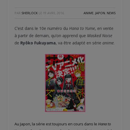
PAR
SHERLOCK
LE
19 AVRIL 2016
ANIME
,
JAPON
,
NEWS
C’est dans le 10e numéro du
Hana to Yume
, en vente
à partir de demain, qu’on apprend que
Masked Noise
de
Ryôko Fukuyama
, va être adapté en série
anime
.
Au Japon, la série est toujours en cours dans le
Hana to