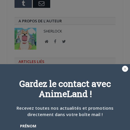
Tumblr
Email
A PROPOS DE L'AUTEUR
SHERLOCK
Site
Facebook
Twitter
web
ARTICLES LIÉS
Gardez le contact avec
AnimeLand !
5 AOÛT 2026
0
L’AnimeLand Hors-Série
Recevez toutes nos actualités et promotions
– Spécial Posters est
directement dans votre boîte mail !
disponible !
PRÉNOM