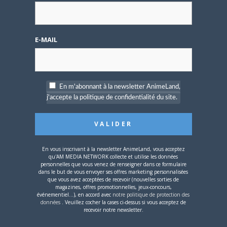
E-MAIL
4 AOÛT 2026
0
Une nouvelle série TV
Digimon en préparation
pour 2027
En m'abonnant à la newsletter AnimeLand,
j'accepte la politique de confidentialité du site.
En vous inscrivant à la newsletter AnimeLand, vous acceptez
qu'AM MEDIA NETWORK collecte et utilise les données
4 JUILLET 2026
0
personnelles que vous venez de renseigner dans ce formulaire
dans le but de vous envoyer ses offres marketing personnalisées
[Entretien] Mokochan : «
que vous avez acceptées de recevoir (nouvelles sorties de
Lors des prémices du
magazines, offres promotionnelles, jeux-concours,
événementiel...), en accord avec
notre politique de protection des
projet, il était déjà
données
. Veuillez cocher la cases ci-dessus si vous acceptez de
demandé de suivre au
recevoir notre newsletter.
mieux le manga
originel.»