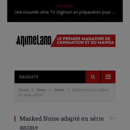
EN BREF
Une nouvelle série TV Digimon en préparation pour 2027
NAVIGATE
»
»
»
Home
News
Anime
Masked Noise adapté
en série anime
Masked Noise adapté en série
0
anime