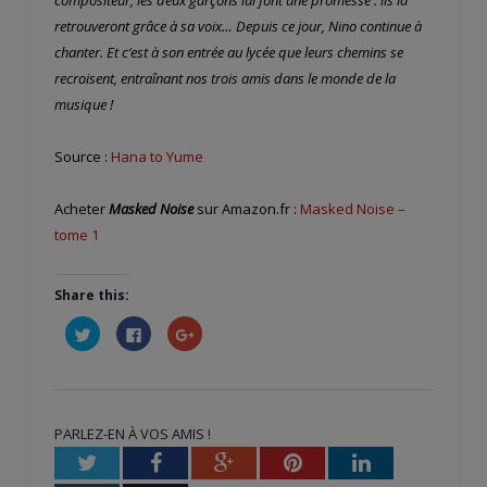
retrouveront grâce à sa voix… Depuis ce jour, Nino continue à
chanter. Et c’est à son entrée au lycée que leurs chemins se
recroisent, entraînant nos trois amis dans le monde de la
musique !
Source :
Hana to Yume
Acheter
Masked Noise
sur Amazon.fr :
Masked Noise –
tome 1
Share this:
Cliquez
Cliquez
Cliquez
pour
pour
pour
partager
partager
partager
sur
sur
sur
Twitter(ouvre
Facebook(ouvre
Google+
dans
dans
(ouvre
une
une
dans
nouvelle
nouvelle
une
PARLEZ-EN À VOS AMIS !
fenêtre)
fenêtre)
nouvelle
fenêtre)
Twitter
Facebook
Google+
Pinterest
LinkedIn