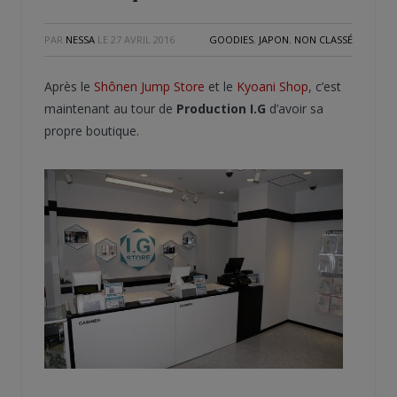
PAR
NESSA
LE
27 AVRIL 2016
GOODIES
,
JAPON
,
NON CLASSÉ
Après le
Shônen Jump Store
et le
Kyoani Shop
, c’est
maintenant au tour de
Production I.G
d’avoir sa
propre boutique.