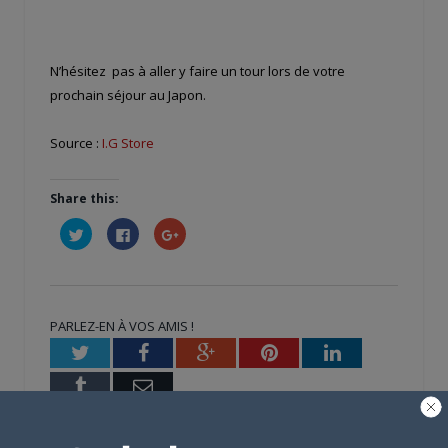
N’hésitez pas à aller y faire un tour lors de votre
prochain séjour au Japon.
Source :
I.G Store
Share this:
Cliquez
Cliquez
Cliquez
pour
pour
pour
partager
partager
partager
sur
sur
sur
Twitter(ouvre
Facebook(ouvre
Google+
dans
dans
(ouvre
une
une
dans
nouvelle
nouvelle
une
PARLEZ-EN À VOS AMIS !
fenêtre)
fenêtre)
nouvelle
fenêtre)
Twitter
Facebook
Google+
Pinterest
LinkedIn
Tumblr
Email
A PROPOS DE L'AUTEUR