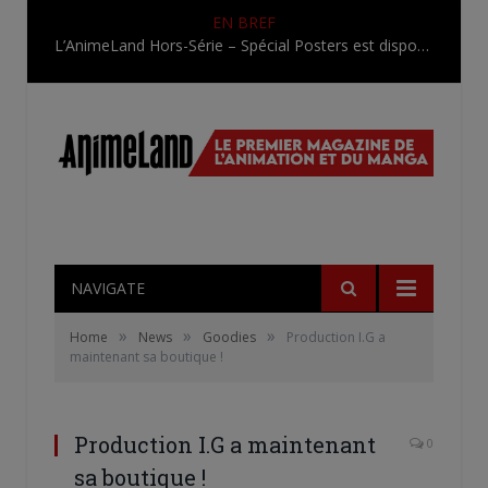
EN BREF
L’AnimeLand Hors-Série – Spécial Posters est disponible !
NAVIGATE
»
»
»
Home
News
Goodies
Production I.G a
maintenant sa boutique !
Production I.G a maintenant
0
sa boutique !