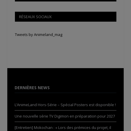
RÉSEAUX SOCIAUX
Tweets by Animeland_mag
DERNIÈRES NEWS
L’AnimeLand Hors-Série – Spécial Posters est disponible !
Une nouvelle série TV Digimon en préparation pour 2027
[Entretien] Mokochan : « Lors des prémices du projet, il