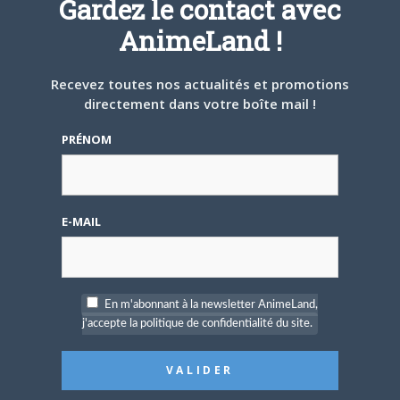
Gardez le contact avec
NESSA
AnimeLand !
Recevez toutes nos actualités et promotions
directement dans votre boîte mail !
ARTICLES LIÉS
PRÉNOM
E-MAIL
24 JUIN 2026
0
The One Piece : premier
trailer et date de
diffusion pour la version
En m'abonnant à la newsletter AnimeLand,
de WIT Studio !
j'accepte la politique de confidentialité du site.