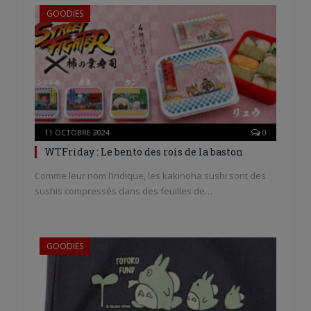
GOODIES
11 OCTOBRE 2024
0
WTFriday : Le bento des rois de la baston
Comme leur nom l’indique, les kakinoha sushi sont des
sushis compressés dans des feuilles de…
GOODIES