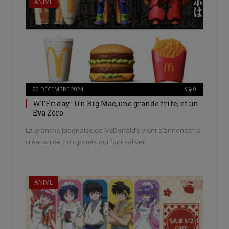
ANIME
20 DÉCEMBRE 2024
0
WTFriday : Un Big Mac, une grande frite, et un
Eva Zéro
La branche japonaise de McDonald’s vient d’annoncer la
création de trois jouets qui font saliver…
ANIME