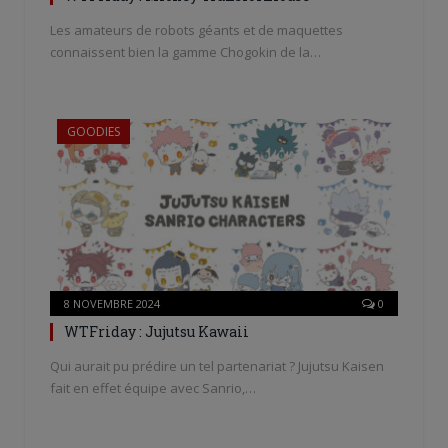
Les amateurs de robots géants et de maquettes
connaissent bien la gamme Chogokin de la…
GOODIES
8 NOVEMBRE 2024
0
WTFriday : Jujutsu Kawaii
Qui aurait pu prédire un tel partenariat ? Jujutsu Kaisen
fait en effet équipe avec Sanrio,…