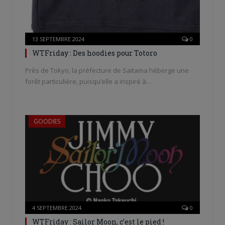
13 SEPTEMBRE 2024
0
WTFriday : Des hoodies pour Totoro
Près de Tokyo, la préfecture de Saitama héberge une
forêt particulière, puisqu’elle a inspiré à…
GOODIES
4 SEPTEMBRE 2024
0
WTFriday : Sailor Moon, c’est le pied !