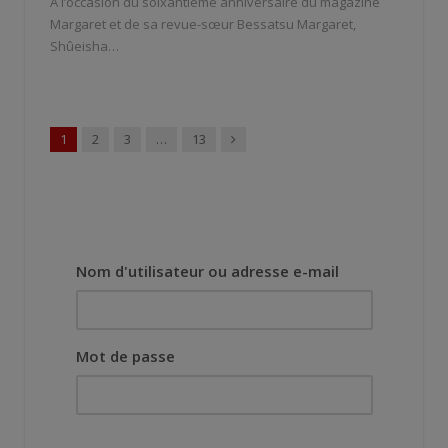
À l’occasion du soixantième anniversaire du magazine
Margaret et de sa revue-sœur Bessatsu Margaret,
Shûeisha…
Suivant
1
2
3
…
13
Nom d'utilisateur ou adresse e-mail
Mot de passe