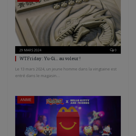
29 MARS 2024
0
WTFriday : Yu-Gi… au voleur !
Le 13 mars 2024, un jeune homme dans la vingtaine est
entré dans le magasin…
ANIME