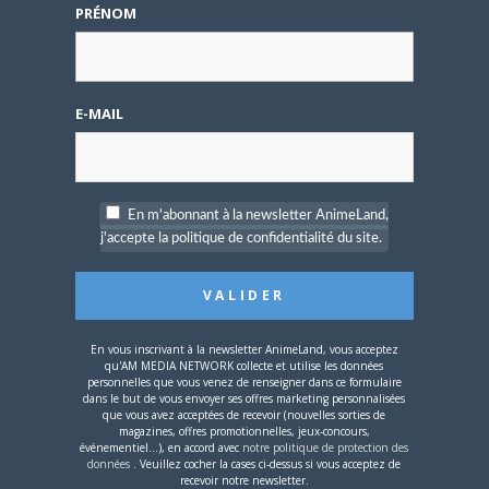
PRÉNOM
GOODIES
E-MAIL
En m'abonnant à la newsletter AnimeLand,
j'accepte la politique de confidentialité du site.
10 MAI 2024
0
WTFriday : Pikachu pour bouts d’chou !
Fondée en 1975, la maison Bonpoint s’est imposée en
En vous inscrivant à la newsletter AnimeLand, vous acceptez
cinquante ans comme une référence du…
qu'AM MEDIA NETWORK collecte et utilise les données
personnelles que vous venez de renseigner dans ce formulaire
dans le but de vous envoyer ses offres marketing personnalisées
que vous avez acceptées de recevoir (nouvelles sorties de
magazines, offres promotionnelles, jeux-concours,
ANIME
événementiel...), en accord avec
notre politique de protection des
données
. Veuillez cocher la cases ci-dessus si vous acceptez de
recevoir notre newsletter.