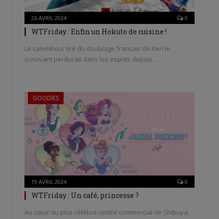
26 AVRIL 2024
0
WTFriday : Enfin un Hokuto de cuisine !
Le calembour tiré du doublage français de Ken le
survivant perdurait dans les esprits depuis…
GOODIES
19 AVRIL 2024
0
WTFriday : Un café, princesse ?
Au cœur du plus célèbre centre commercial de Shibuya,