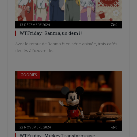
13 DÉCEMBRE 2024
0
WTFriday : Ranma, un demi !
Avec le retour de Ranma ½ en série animée, trois cafés
dédiés à l’œuvre de…
GOODIES
22 NOVEMBRE 2024
0
WTFriday : Mickey Transformouse