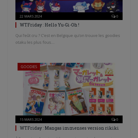
22 MARS 2024
0
WTFriday : Hello Yu-Gi-Oh !
Qui l’eût cru ? C’est en Belgique qu’on trouve les goodies
otaku les plus fous…
GOODIES
15 MARS 2024
0
WTFriday : Mangas immenses version rikiki