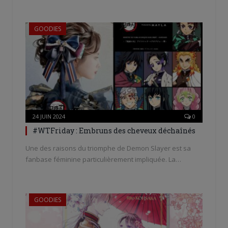
GOODIES
24 JUIN 2024
0
#WTFriday : Embruns des cheveux déchaînés
Une des raisons du triomphe de Demon Slayer est sa
fanbase féminine particulièrement impliquée. La…
GOODIES