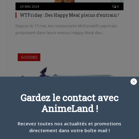
24 MAI 2024
0
WTFriday : Des Happy Meal pleins d’entrain !
Depuis le 17 mai, les restaurants McDonald’s japonais
proposent dans leurs menus Happy Meal des…
GOODIES
Gardez le contact avec
AnimeLand !
17 MAI 2024
0
WTFriday : C’est dangereux de partir seul…
Recevez toutes nos actualités et promotions
directement dans votre boîte mail !
C’est l’item ultime à obtenir durant chaque opus de
Legend of Zelda : la Master Sword…