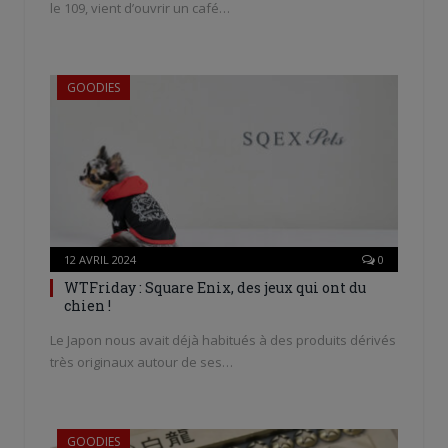
le 109, vient d’ouvrir un café…
GOODIES
12 AVRIL 2024
0
WTFriday : Square Enix, des jeux qui ont du
chien !
Le Japon nous avait déjà habitués à des produits dérivés
très originaux autour de ses…
GOODIES