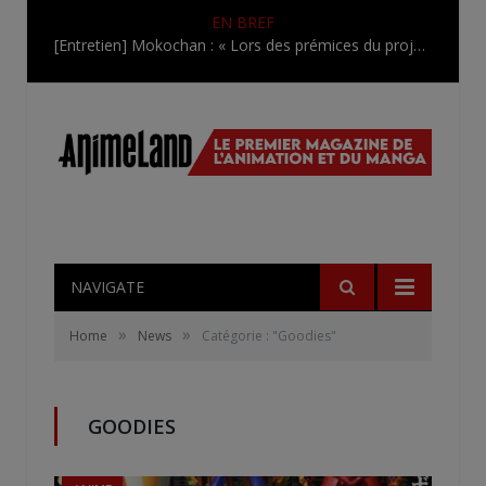
EN BREF
[Entretien] Mokochan : « Lors des prémices du projet, il était déjà demandé de suivre au mieux le manga originel.»
NAVIGATE
»
»
Home
News
Catégorie : "Goodies"
GOODIES