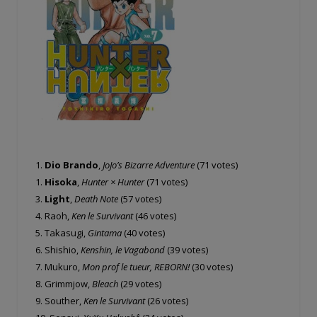
1.
Dio Brando
,
JoJo’s Bizarre Adventure
(71 votes)
1.
Hisoka
,
Hunter × Hunter
(71 votes)
3.
Light
,
Death Note
(57 votes)
4. Raoh,
Ken le Survivant
(46 votes)
5. Takasugi,
Gintama
(40 votes)
6. Shishio,
Kenshin, le Vagabond
(39 votes)
7. Mukuro,
Mon prof le tueur, REBORN!
(30 votes)
8. Grimmjow,
Bleach
(29 votes)
9. Souther,
Ken le Survivant
(26 votes)