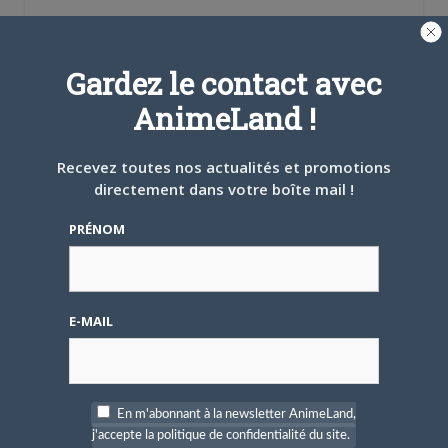
une
une
dans
nouvelle
nouvelle
une
PARLEZ-EN À VOS AMIS !
fenêtre)
fenêtre)
nouvelle
fenêtre)
Twitter
Facebook
Google+
Pinterest
LinkedIn
Gardez le contact avec
Tumblr
Email
AnimeLand !
A PROPOS DE L'AUTEUR
Recevez toutes nos actualités et promotions
NESSA
directement dans votre boîte mail !
PRÉNOM
ARTICLES LIÉS
E-MAIL
En m'abonnant à la newsletter AnimeLand,
5 AOÛT 2026
0
j'accepte la politique de confidentialité du site.
L’AnimeLand Hors-Série