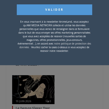
– Spécial Posters est
disponible !
En vous inscrivant à la newsletter AnimeLand, vous acceptez
qu'AM MEDIA NETWORK collecte et utilise les données
personnelles que vous venez de renseigner dans ce formulaire
dans le but de vous envoyer ses offres marketing personnalisées
que vous avez acceptées de recevoir (nouvelles sorties de
magazines, offres promotionnelles, jeux-concours,
événementiel...), en accord avec
notre politique de protection des
24 JUIN 2026
0
données
. Veuillez cocher la cases ci-dessus si vous acceptez de
recevoir notre newsletter.
The One Piece : premier
trailer et date de
diffusion pour la version
de WIT Studio !
19 JUIN 2026
0
Le Demon Slayer Tour