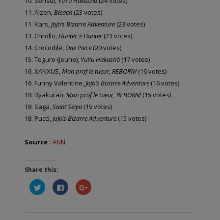
10. Sensui,
YuYu Hakushô
(24 votes)
11. Aizen,
Bleach
(23 votes)
11. Kars,
JoJo’s Bizarre Adventure
(23 votes)
13. Chrollo,
Hunter × Hunter
(21 votes)
14. Crocodile,
One Piece
(20 votes)
15. Toguro (jeune),
YuYu Hakushô
(17 votes)
16. XANXUS,
Mon prof le tueur, REBORN!
(16 votes)
16. Funny Valentine,
JoJo’s Bizarre Adventure
(16 votes)
18. Byakuran,
Mon prof le tueur, REBORN!
(15 votes)
18. Saga,
Saint Seiya
(15 votes)
18. Pucci,
JoJo’s Bizarre Adventure
(15 votes)
Source :
ANN
Share this:
Cliquez
Cliquez
Cliquez
pour
pour
pour
partager
partager
partager
sur
sur
sur
Twitter(ouvre
Facebook(ouvre
Google+
dans
dans
(ouvre