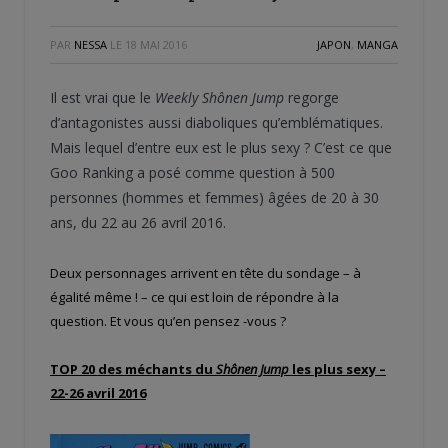
PAR
NESSA
LE
18 MAI 2016
JAPON
,
MANGA
Il est vrai que le
Weekly Shônen Jump
regorge
d’antagonistes aussi diaboliques qu’emblématiques.
Mais lequel d’entre eux est le plus sexy ? C’est ce que
Goo Ranking a posé comme question à 500
personnes (hommes et femmes) âgées de 20 à 30
ans, du 22 au 26 avril 2016.
Deux personnages arrivent en tête du sondage – à
égalité même ! – ce qui est loin de répondre à la
question. Et vous qu’en pensez -vous ?
TOP 20 des méchants du
Shônen Jump
les plus sexy –
22-26 avril 2016