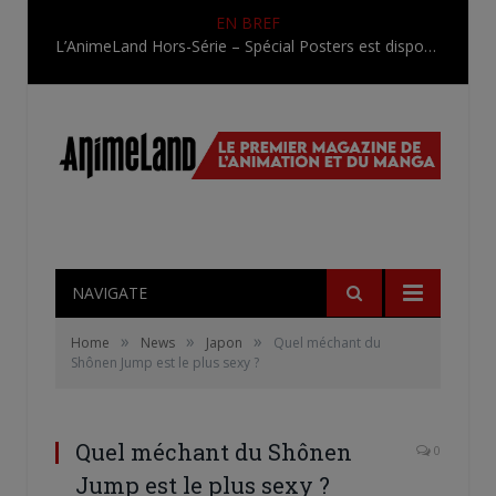
EN BREF
L’AnimeLand Hors-Série – Spécial Posters est disponible !
NAVIGATE
»
»
»
Home
News
Japon
Quel méchant du
Shônen Jump est le plus sexy ?
Quel méchant du Shônen
0
Jump est le plus sexy ?