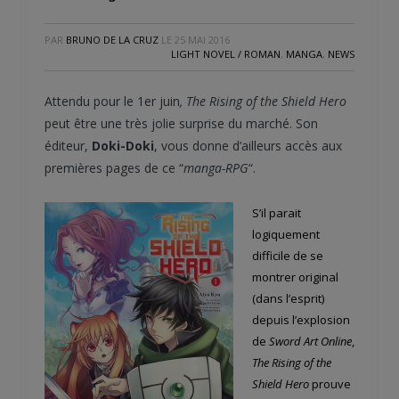
PAR
BRUNO DE LA CRUZ
LE
25 MAI 2016
LIGHT NOVEL / ROMAN
,
MANGA
,
NEWS
Attendu pour le 1er juin
, The Rising of the Shield Hero
peut être une très jolie surprise du marché. Son
éditeur,
Doki-Doki
, vous donne d’ailleurs accès aux
premières pages de ce “
manga-RPG
“.
S’il parait
logiquement
difficile de se
montrer original
(dans l’esprit)
depuis l’explosion
de
Sword Art Online
,
The Rising of the
Shield Hero
prouve