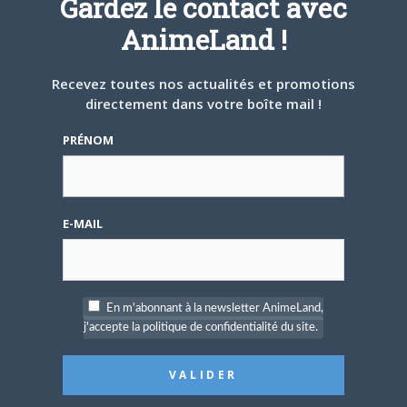
Gardez le contact avec
AnimeLand !
5 AOÛT 2026
0
Recevez toutes nos actualités et promotions
L’AnimeLand Hors-Série
directement dans votre boîte mail !
– Spécial Posters est
disponible !
PRÉNOM
E-MAIL
4 AOÛT 2026
0
Une nouvelle série TV
Digimon en préparation
En m'abonnant à la newsletter AnimeLand,
pour 2027
j'accepte la politique de confidentialité du site.