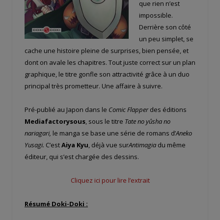
que rien n’est
impossible.
Derrière son côté
un peu simplet, se
cache une histoire pleine de surprises, bien pensée, et
dont on avale les chapitres. Tout juste correct sur un plan
graphique, le titre gonfle son attractivité grâce à un duo
principal très prometteur. Une affaire à suivre.
Pré-publié au Japon dans le
Comic Flapper
des éditions
Mediafactorysous
, sous le titre
Tate no yûsha no
nariagari,
le manga se base une série de romans d’
Aneko
Yusagi.
C’est
Aiya Kyu
, déjà vue sur
Antimagia
du même
éditeur, qui s’est chargée des dessins.
Cliquez ici pour lire l’extrait
Résumé Doki-Doki :