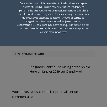
En vous inscrivant à la newsletter AnimeLand, vous acceptez
qu'AM MEDIA NETWORK collecte et utilise les données
personnelles que vous venez de renseigner dans ce formulaire
4 JUILLET 2026
0
dans le but de vous envoyer ses offres marketing personnalisées
que vous avez acceptées de recevoir (nouvelles sorties de
[Entretien] Mokochan : «
magazines, offres promotionnelles, jeux-concours,
Lors des prémices du
événementiel...), en accord avec
notre politique de protection des
projet, il était déjà
données
. Veuillez cocher la cases ci-dessus si vous acceptez de
demandé de suivre au
recevoir notre newsletter.
mieux le manga
originel.»
UN COMMENTAIRE
Pingback:
L’anime The Rising of the Shield
Hero en janvier 2019 sur Crunchyroll
Vous devez
vous connecter
pour laisser un
commentaire.