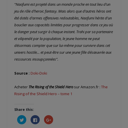
“Naofumi est projeté dans un monde proche en tout lieu d’un
jeu de rôle d’heroic fantasy. Mais alors que d’autres héros ont
été dotés d’armes offensives redoutables, Naofumi hérite d’un
bouclier aux capacités limitées pour progresser dans ce jeu où
le danger peut surgir à chaque instant. Trahi par sa partenaire
et vilipendé par la population, le jeune homme ne peut
désormais compter que sur lui-même pour survivre dans cet
univers hostile… et peut-être sur une jeune fille désœuvrée aux
ressources insoupçonnées”.
Source :
Doki-Doki
Acheter
The Rising of the Shield Hero
sur Amazon.fr :
The
Rising of the Shield Hero – tome 1
Share this:
Cliquez
Cliquez
Cliquez
pour
pour
pour
partager
partager
partager