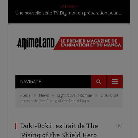
EN BREF
Une nouvelle série TV Digimon en préparation pour 2027
NAVIGATE
»
»
»
Home
News
Light Novel / Roman
Doki-Doki
: extrait de The Rising of the Shield Hero
Doki-Doki : extrait de The
1
Rising of the Shield Hero