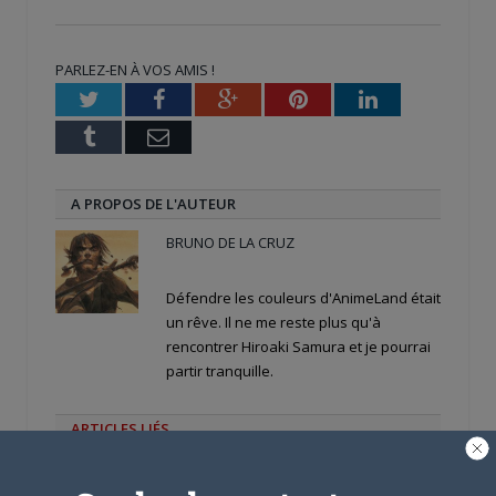
sur
sur
sur
Twitter(ouvre
Facebook(ouvre
Google+
dans
dans
(ouvre
une
une
dans
nouvelle
nouvelle
une
PARLEZ-EN À VOS AMIS !
fenêtre)
fenêtre)
nouvelle
fenêtre)
Twitter
Facebook
Google+
Pinterest
LinkedIn
Tumblr
Email
A PROPOS DE L'AUTEUR
BRUNO DE LA CRUZ
Défendre les couleurs d'AnimeLand était
un rêve. Il ne me reste plus qu'à
rencontrer Hiroaki Samura et je pourrai
partir tranquille.
ARTICLES LIÉS