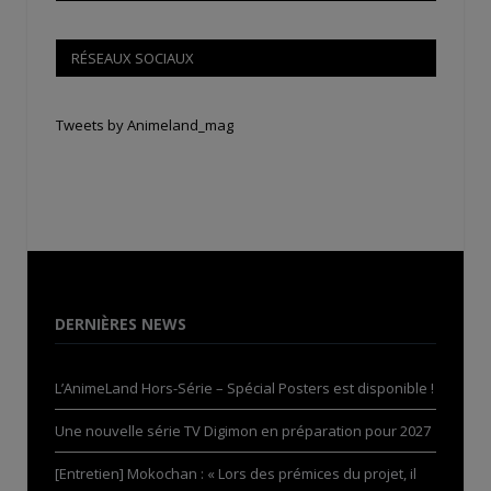
RÉSEAUX SOCIAUX
Tweets by Animeland_mag
DERNIÈRES NEWS
L’AnimeLand Hors-Série – Spécial Posters est disponible !
Une nouvelle série TV Digimon en préparation pour 2027
[Entretien] Mokochan : « Lors des prémices du projet, il