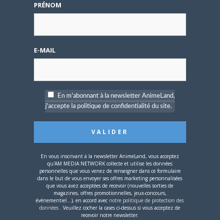
PRÉNOM
Share this:
Cliquez
Cliquez
Cliquez
pour
pour
pour
E-MAIL
partager
partager
partager
sur
sur
sur
Twitter(ouvre
Facebook(ouvre
Google+
dans
dans
(ouvre
une
une
dans
nouvelle
nouvelle
une
PARLEZ-EN À VOS AMIS !
fenêtre)
fenêtre)
nouvelle
fenêtre)
En m'abonnant à la newsletter AnimeLand,
Twitter
Facebook
Google+
Pinterest
LinkedIn
j'accepte la politique de confidentialité du site.
Tumblr
Email
A PROPOS DE L'AUTEUR
En vous inscrivant à la newsletter AnimeLand, vous acceptez
qu'AM MEDIA NETWORK collecte et utilise les données
LINE.R
personnelles que vous venez de renseigner dans ce formulaire
dans le but de vous envoyer ses offres marketing personnalisées
que vous avez acceptées de recevoir (nouvelles sorties de
Modératrice avec modération !
magazines, offres promotionnelles, jeux-concours,
événementiel...), en accord avec
notre politique de protection des
données
. Veuillez cocher la cases ci-dessus si vous acceptez de
recevoir notre newsletter.
ARTICLES LIÉS