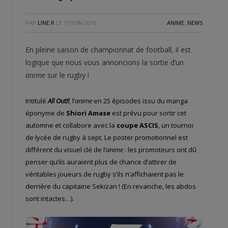
PAR
LINE.R
LE
15 JUIN 2016
ANIME
,
NEWS
En pleine saison de championnat de football, il est
logique que nous vous annoncions la sortie d’un
anime
sur le rugby !
Intitulé
All Out!!
, l’
anime
en 25 épisodes issu du manga
éponyme de
Shiori Amase
est prévu pour sortir cet
automne et collabore avec la
coupe ASCIS
, un tournoi
de lycée de rugby à sept. Le poster promotionnel est
différent du visuel clé de l’
anime
: les promoteurs ont dû
penser qu’ils auraient plus de chance d’attirer de
véritables joueurs de rugby s’ils n’affichaient pas le
derrière du capitaine Sekizan ! (En revanche, les abdos
sont intactes…).