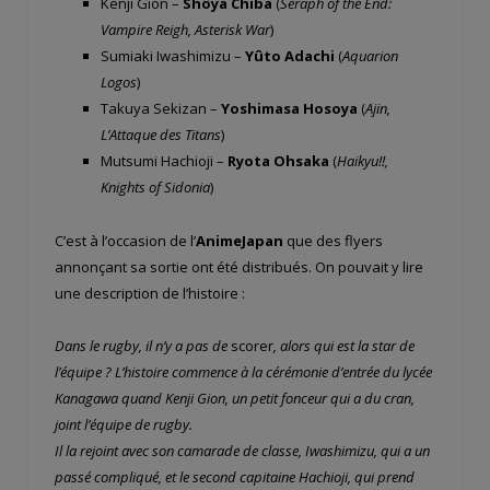
Kenji Gion –
Shôya Chiba
(
Seraph of the End:
Vampire Reigh, Asterisk War
)
Sumiaki Iwashimizu –
Yûto Adachi
(
Aquarion
Logos
)
Takuya Sekizan –
Yoshimasa Hosoya
(
Ajin,
L’Attaque des Titans
)
Mutsumi Hachioji –
Ryota Ohsaka
(
Haikyu!!,
Knights of Sidonia
)
C’est à l’occasion de l’
AnimeJapan
que des flyers
annonçant sa sortie ont été distribués. On pouvait y lire
une description de l’histoire :
Dans le rugby, il n’y a pas de
scorer
, alors qui est la star de
l’équipe ? L’histoire commence à la cérémonie d’entrée du lycée
Kanagawa quand Kenji Gion, un petit fonceur qui a du cran,
joint l’équipe de rugby.
Il la rejoint avec son camarade de classe, Iwashimizu, qui a un
passé compliqué, et le second capitaine Hachioji, qui prend