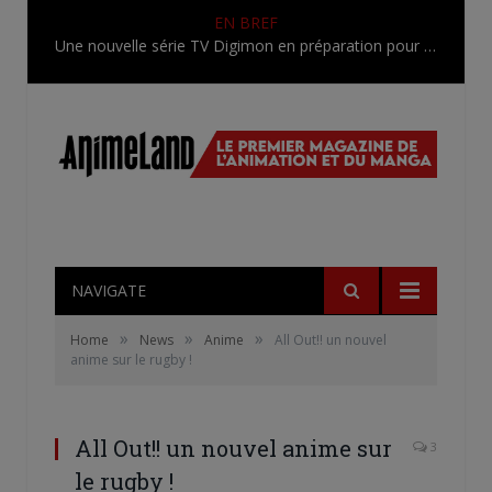
EN BREF
Une nouvelle série TV Digimon en préparation pour 2027
NAVIGATE
»
»
»
Home
News
Anime
All Out!! un nouvel
anime sur le rugby !
All Out!! un nouvel anime sur
3
le rugby !