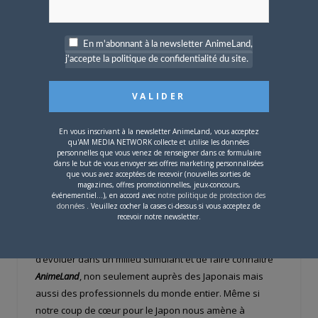
En m'abonnant à la newsletter AnimeLand,
Outre les petits fours, c’était surtout l’occasion de croiser
j'accepte la politique de confidentialité du site.
le chemin de certaines pointures de l’animation
japonaise comme
Masao Maruyama
, co-fondateur de
Madhouse
, et de nouveaux talents qui vont sans doute
faire parler d’eux dans un futur proche. Ce choc des
En vous inscrivant à la newsletter AnimeLand, vous acceptez
générations qui célèbre autant le talent unanimement
qu'AM MEDIA NETWORK collecte et utilise les données
personnelles que vous venez de renseigner dans ce formulaire
reconnu que la vivacité de la nouvelle génération a
dans le but de vous envoyer ses offres marketing personnalisées
quelque chose de rassurant. Ce qui nous est cher est
que vous avez acceptées de recevoir (nouvelles sorties de
magazines, offres promotionnelles, jeux-concours,
appelé à être transmis autant que renouvelé.
événementiel...), en accord avec
notre politique de protection des
données
. Veuillez cocher la cases ci-dessus si vous acceptez de
recevoir notre newsletter.
Cette journée était vraiment sous le signe du
networking
.
C’était l’occasion pour nous de multiplier les rencontres,
d’évoluer dans un milieu stimulant et de faire connaître
AnimeLand
, non seulement auprès des Japonais mais
aussi des professionnels du monde entier. Même si
notre coup de cœur pour le Japon nous amène à