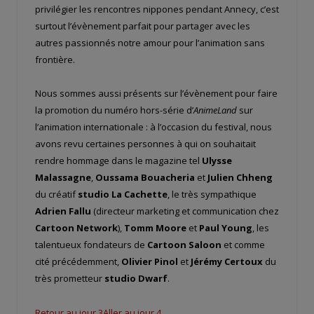
privilégier les rencontres nippones pendant Annecy, c’est
surtout l’évènement parfait pour partager avec les
autres passionnés notre amour pour l’animation sans
frontière.
Nous sommes aussi présents sur l’évènement pour faire
la promotion du numéro hors-série d’
AnimeLand
sur
l’animation internationale : à l’occasion du festival, nous
avons revu certaines personnes à qui on souhaitait
rendre hommage dans le magazine tel
Ulysse
Malassagne
,
Oussama Bouacheria
et
Julien Chheng
du créatif
studio La Cachette
, le très sympathique
Adrien Fallu
(directeur marketing et communication chez
Cartoon Network
),
Tomm Moore
et
Paul Young
, les
talentueux fondateurs de
Cartoon Saloon
et comme
cité précédemment,
Olivier Pinol
et
Jérémy Certoux
du
très prometteur
studio Dwarf
.
Retour au jour 3
Aller au jour 4