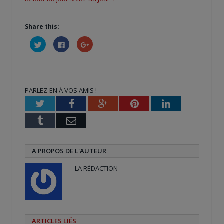
Share this:
Cliquez
Cliquez
Cliquez
pour
pour
pour
partager
partager
partager
sur
sur
sur
Twitter(ouvre
Facebook(ouvre
Google+
dans
dans
(ouvre
une
une
dans
nouvelle
nouvelle
une
PARLEZ-EN À VOS AMIS !
fenêtre)
fenêtre)
nouvelle
fenêtre)
Twitter
Facebook
Google+
Pinterest
LinkedIn
Tumblr
Email
A PROPOS DE L'AUTEUR
LA RÉDACTION
ARTICLES LIÉS