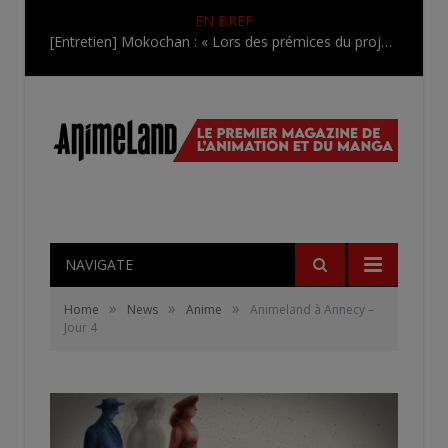
EN BREF
[Entretien] Mokochan : « Lors des prémices du projet, il était déjà demandé de suivre au mieux le manga originel.»
NAVIGATE
»
»
»
Home
News
Anime
Animeland à Annecy –
Jour 4