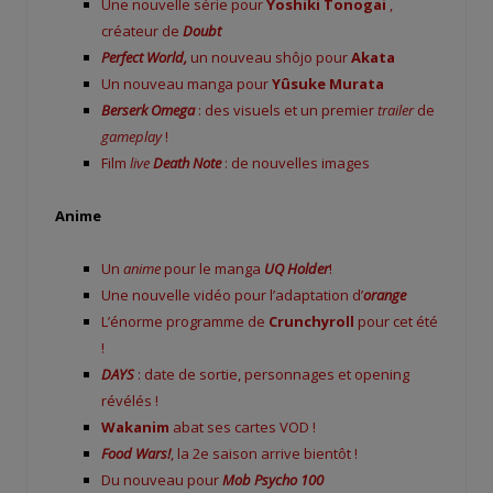
Une nouvelle série pour
Yoshiki Tonogai
,
créateur de
Doubt
Perfect World,
un nouveau shôjo pour
Akata
Un nouveau manga pour
Yûsuke Murata
Berserk Omega
: des visuels et un premier
trailer
de
gameplay
!
Film
live
Death Note
: de nouvelles images
Anime
Un
anime
pour le manga
UQ Holder
!
Une nouvelle vidéo pour l’adaptation d’
orange
L’énorme programme de
Crunchyroll
pour cet été
!
DAYS
: date de sortie, personnages et opening
révélés !
Wakanim
abat ses cartes VOD !
Food Wars!
, la 2e saison arrive bientôt !
Du nouveau pour
Mob Psycho 100