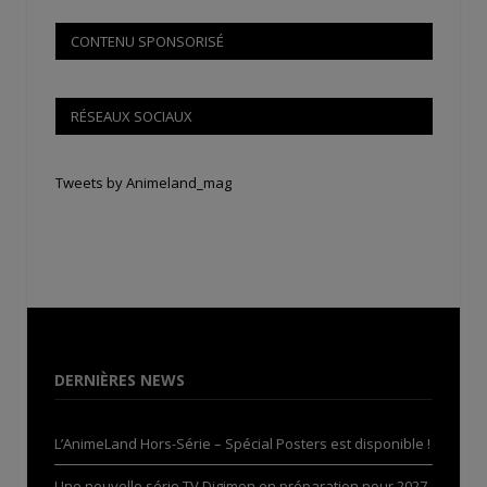
CONTENU SPONSORISÉ
RÉSEAUX SOCIAUX
Tweets by Animeland_mag
DERNIÈRES NEWS
L’AnimeLand Hors-Série – Spécial Posters est disponible !
Une nouvelle série TV Digimon en préparation pour 2027