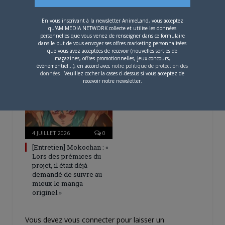
En vous inscrivant à la newsletter AnimeLand, vous acceptez
4 AOÛT 2026
0
qu'AM MEDIA NETWORK collecte et utilise les données
personnelles que vous venez de renseigner dans ce formulaire
Une nouvelle série TV
dans le but de vous envoyer ses offres marketing personnalisées
Digimon en préparation
que vous avez acceptées de recevoir (nouvelles sorties de
pour 2027
magazines, offres promotionnelles, jeux-concours,
événementiel...), en accord avec
notre politique de protection des
données
. Veuillez cocher la cases ci-dessus si vous acceptez de
recevoir notre newsletter.
4 JUILLET 2026
0
[Entretien] Mokochan : «
Lors des prémices du
projet, il était déjà
demandé de suivre au
mieux le manga
originel.»
Vous devez
vous connecter
pour laisser un