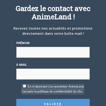
A PROPOS DE L'AUTEUR
Gardez le contact avec
NESSA
AnimeLand !
Recevez toutes nos actualités et promotions
directement dans votre boîte mail !
ARTICLES LIÉS
PRÉNOM
E-MAIL
5 AOÛT 2026
0
L’AnimeLand Hors-Série
– Spécial Posters est
disponible !
En m'abonnant à la newsletter AnimeLand,
j'accepte la politique de confidentialité du site.