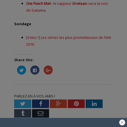
One Punch Man
: le rappeur
Orelsan
sera la voix
de Saitama
Sondage
[Votez !] Les séries les plus prometteuses de l’été
2016
Share this:
Cliquez
Cliquez
Cliquez
pour
pour
pour
partager
partager
partager
sur
sur
sur
Twitter(ouvre
Facebook(ouvre
Google+
dans
dans
(ouvre
une
une
dans
nouvelle
nouvelle
une
PARLEZ-EN À VOS AMIS !
fenêtre)
fenêtre)
nouvelle
fenêtre)
Twitter
Facebook
Google+
Pinterest
LinkedIn
Tumblr
Email