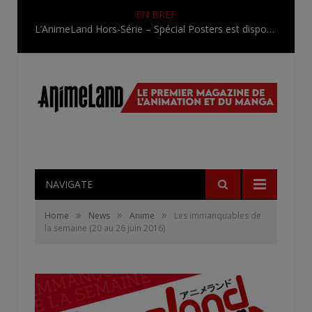
EN BREF
L’AnimeLand Hors-Série – Spécial Posters est disponible !
NAVIGATE
»
»
»
Home
News
Anime
Les immanquables de
la semaine (20 au 26 juin 2016)