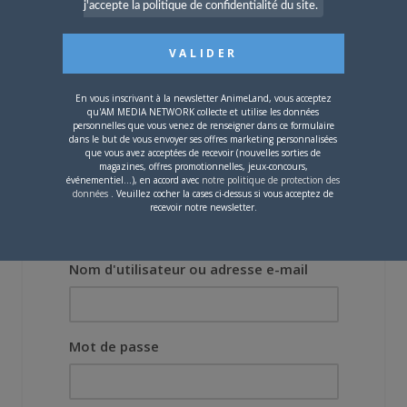
j'accepte la politique de confidentialité du site.
projet, il était déjà
demandé de suivre au
mieux le manga
originel.»
En vous inscrivant à la newsletter AnimeLand, vous acceptez
Vous devez
vous connecter
pour laisser un
qu'AM MEDIA NETWORK collecte et utilise les données
personnelles que vous venez de renseigner dans ce formulaire
commentaire.
dans le but de vous envoyer ses offres marketing personnalisées
que vous avez acceptées de recevoir (nouvelles sorties de
magazines, offres promotionnelles, jeux-concours,
événementiel...), en accord avec
notre politique de protection des
données
. Veuillez cocher la cases ci-dessus si vous acceptez de
recevoir notre newsletter.
Nom d'utilisateur ou adresse e-mail
Mot de passe