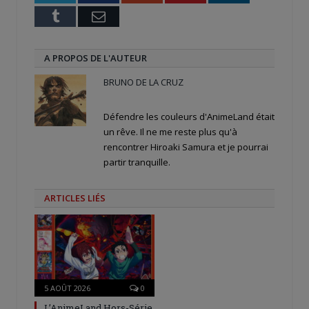
Tumblr
Email
A PROPOS DE L'AUTEUR
BRUNO DE LA CRUZ
Défendre les couleurs d'AnimeLand était
un rêve. Il ne me reste plus qu'à
rencontrer Hiroaki Samura et je pourrai
partir tranquille.
ARTICLES LIÉS
5 AOÛT 2026
0
L’AnimeLand Hors-Série