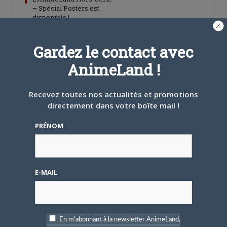
– Spécial Posters est
disponible !
Gardez le contact avec
AnimeLand !
Recevez toutes nos actualités et promotions
4 AOÛT 2026
0
directement dans votre boîte mail !
Une nouvelle série TV
Digimon en préparation
PRÉNOM
pour 2027
E-MAIL
4 JUILLET 2026
0
[Entretien] Mokochan : «
En m'abonnant à la newsletter AnimeLand,
Lors des prémices du