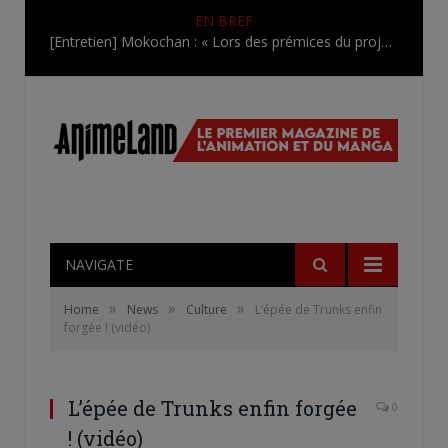
EN BREF
[Entretien] Mokochan : « Lors des prémices du projet, il était déjà demandé de suivre au mieux le manga originel.»
NAVIGATE
»
»
»
Home
News
Culture
L’épée de Trunks enfin
forgée ! (vidéo)
L’épée de Trunks enfin forgée
0
! (vidéo)