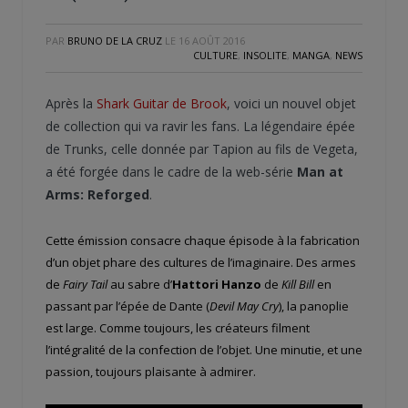
PAR
BRUNO DE LA CRUZ
LE
16 AOÛT 2016
CULTURE
,
INSOLITE
,
MANGA
,
NEWS
Après la
Shark Guitar de Brook
, voici un nouvel objet
de collection qui va ravir les fans. La légendaire épée
de Trunks, celle donnée par Tapion au fils de Vegeta,
a été forgée dans le cadre de la web-série
Man at
Arms: Reforged
.
Cette émission consacre chaque épisode à la fabrication
d’un objet phare des cultures de l’imaginaire. Des armes
de
Fairy Tail
au sabre d’
Hattori Hanzo
de
Kill Bill
en
passant par l’épée de Dante (
Devil May Cry
), la panoplie
est large. Comme toujours, les créateurs filment
l’intégralité de la confection de l’objet. Une minutie, et une
passion, toujours plaisante à admirer.