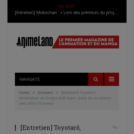
EN BREF
[Entretien] Mokochan : « Lors des prémices du projet, il était déjà demandé de suivre au mieux le manga originel.»
NAVIGATE
»
»
Home
Dossiers
[Entretien] Toyotarô,
dessinateur de Dragon Ball Super, parle de sa relation
avec Akira Toriyama
[Entretien] Toyotarô,
1