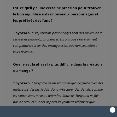
Est-ce qu’il y a une certaine pression pour trouver
le bon équilibre entre nouveaux personnages et
les préférés des fans ?
Toyotarô
:
“Oui, certains personnages sont des pilliers de la
série et ne peuvent pas changer. Disons que c’est vraiment
compliqué de créer des protagonistes pouvant se mettre à
leurs niveaux”.
Quelle est la phase la plus difficile dans la création
du manga ?
Toyotarô
: “
Toriyama ne me transmet qu’une feuille avec des
mots, sans dessin. Je dois donc m’occuper des détails, comme
les expressions ou leurs attitudes. Souvent, Toriyama ne fait
pas de retours sur ces aspects là. J’aimerai tellement que
Toriyama soit assis juste à côté de moi pour pouvoir lui poser
des questions sans arrets, mais ce n’est pas possible !”.