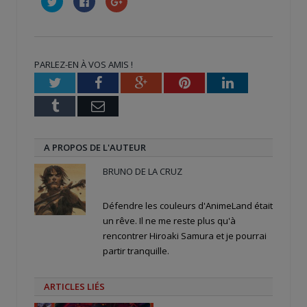
pour
pour
pour
partager
partager
partager
sur
sur
sur
Twitter(ouvre
Facebook(ouvre
Google+
dans
dans
(ouvre
une
une
dans
nouvelle
nouvelle
une
PARLEZ-EN À VOS AMIS !
fenêtre)
fenêtre)
nouvelle
fenêtre)
Twitter
Facebook
Google+
Pinterest
LinkedIn
Tumblr
Email
A PROPOS DE L'AUTEUR
BRUNO DE LA CRUZ
Défendre les couleurs d'AnimeLand était
un rêve. Il ne me reste plus qu'à
rencontrer Hiroaki Samura et je pourrai
partir tranquille.
ARTICLES LIÉS