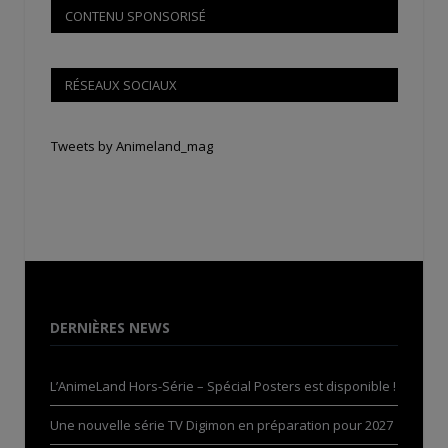
CONTENU SPONSORISÉ
RÉSEAUX SOCIAUX
Tweets by Animeland_mag
DERNIÈRES NEWS
L’AnimeLand Hors-Série – Spécial Posters est disponible !
Une nouvelle série TV Digimon en préparation pour 2027