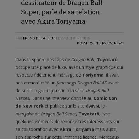
dessinateur de Dragon Ball
Super, parle de sa relation
avec Akira Toriyama
PAR
BRUNO DE LA CRUZ
LE
27 OCTOBRE 2016
DOSSIERS
,
INTERVIEW
,
NEWS
Dans la sphère des fans de
Dragon Ball
,
Toyotarô
occupe une place de luxe, avec un style graphique qui
respecte fidèlement l’héritage de
Toriyama
. Il avait
notamment créé un
fanmanga
Dragon Ball AF
avant
de sortir le grand jeu sur la la série
Dragon Ball
Heroes
. Dans une interview donnée au
Comic Con
de New York
et publiée sur le site d’
ANN
, le
mangaka
de
Dragon Ball Supe
r,
Toyotarô,
livre
quelques éléments de réponse très intéressants sur
sa collaboration avec
Akira Toriyama
mais aussi
son approche sur cette immense licence. Morceaux