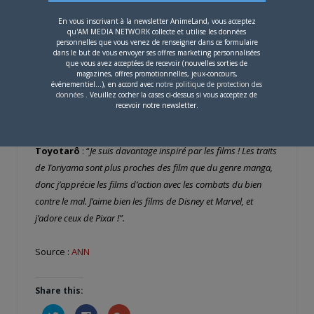
dessiniez pas Dragon Ball Super ?
En vous inscrivant à la newsletter AnimeLand, vous acceptez
qu'AM MEDIA NETWORK collecte et utilise les données
personnelles que vous venez de renseigner dans ce formulaire
Toyotarô
: “
Je n’ai jamais rien dessiné d’original. Tout n’a été
dans le but de vous envoyer ses offres marketing personnalisées
que vous avez acceptées de recevoir (nouvelles sorties de
que spin-off de Dragon Ball ! J’ai eu en tête une idée de
magazines, offres promotionnelles, jeux-concours,
création, mais j’ai abandonné quasi immédiatement !”.
événementiel...), en accord avec
notre politique de protection des
données
. Veuillez cocher la cases ci-dessus si vous acceptez de
recevoir notre newsletter.
Est-ce qu’il y a des mangas qui vous inspirent ?
Toyotarô
: “
Je suis davantage inspiré par les films ! Les traits
de Toriyama sont plus proches des film que du genre manga,
donc j’apprécie les films d’action avec les combats du bien
contre le mal. J’aime bien les films de Disney et Marvel, et
j’adore ceux de Pixar !”.
Source :
ANN
Share this:
Cliquez
Cliquez
Cliquez