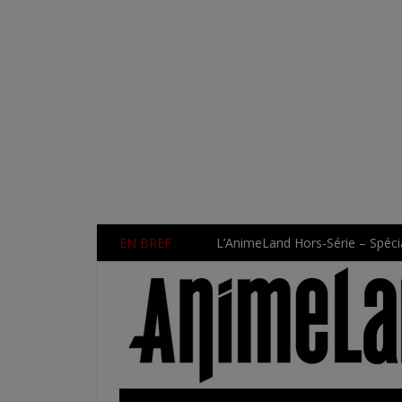
EN BREF
L’AnimeLand Hors-Série – Spécia