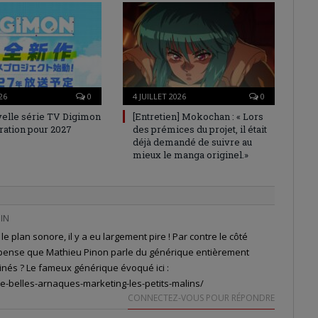
26
0
4 JUILLET 2026
0
elle série TV Digimon
[Entretien] Mokochan : « Lors
ration pour 2027
des prémices du projet, il était
déjà demandé de suivre au
mieux le manga originel.»
MIN
le plan sonore, il y a eu largement pire ! Par contre le côté
e pense que Mathieu Pinon parle du générique entièrement
nés ? Le fameux générique évoqué ici :
e-belles-arnaques-marketing-les-petits-malins/
CONNECTEZ-VOUS POUR RÉPONDRE