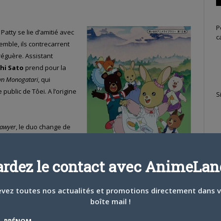
P
Patty se lie d’amitié avec
c
emble, ils contrecarrent
Gréguère. Assistant
chi Sato
prend pour la
n Monogatari
, qui
public de Tôei. A l’origine
S
awyer
, le duo change de
t une nouvelle amie pour
pire du talent du futur
ardez le contact avec AnimeLand
eroro
, aujourd’hui en
 l’aventure
Sailor Moon
rikuma Arashi
.
vez toutes nos actualités et promotions directement dans 
boîte mail !
la merveille d’animation qu’était
Les Petits Malins
, à commencer
T