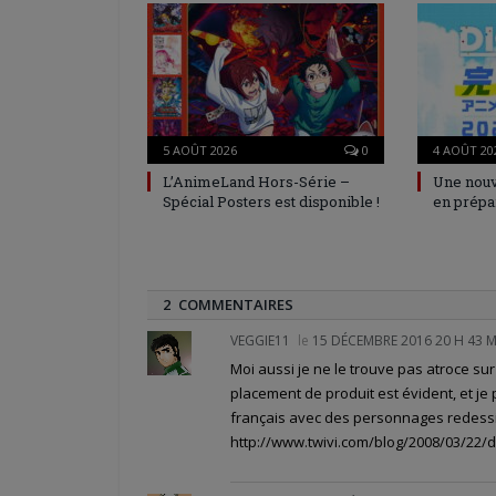
5 AOÛT 2026
0
4 AOÛT 20
L’AnimeLand Hors-Série –
Une nouv
Spécial Posters est disponible !
en prépa
2 COMMENTAIRES
VEGGIE11
le
15 DÉCEMBRE 2016 20 H 43 
Moi aussi je ne le trouve pas atroce sur 
placement de produit est évident, et j
français avec des personnages redessi
http://www.twivi.com/blog/2008/03/22/d