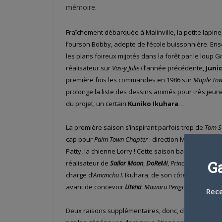
mémoire.
Fraîchement débarquée à Malinville, la petite lapine 
l’ourson Bobby, adepte de l’école buissonnière. Ens
les plans foireux mijotés dans la forêt par le loup 
réalisateur sur
Vas-y Julie !
l’année précédente,
Juni
première fois les commandes en 1986 sur
Maple Tow
prolonge la liste des dessins animés pour très jeune 
du projet, un certain
Kuniko Ikuhara
…
La première saison s’inspirant parfois trop de
Tom S
cap pour
Palm Town Chapter
: direction Malinplage e
Patty, la chienne Lorry ! Cette saison balnéaire trans
G
réalisateur de
Sailor Moon
,
DoReMi
,
Princesse Tutu
et
K
charge d’
Amanchu !
. Ikuhara, de son côté, partagera
avant de concevoir
Utena
,
Mawaru Penguindrum
et
Yu
Rece
Deux raisons supplémentaires, donc, de redécouvrir 