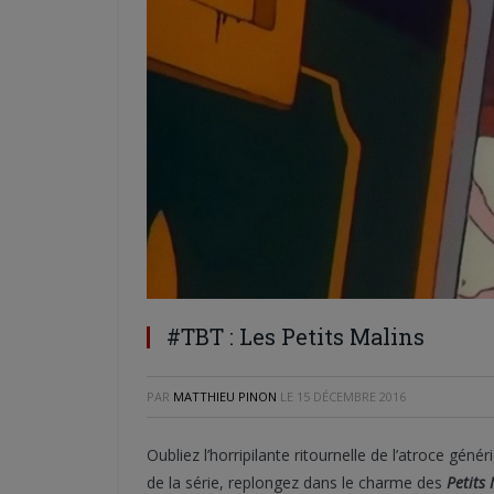
#TBT : Les Petits Malins
PAR
MATTHIEU PINON
LE
15 DÉCEMBRE 2016
Oubliez l’horripilante ritournelle de l’atroce gén
de la série, replongez dans le charme des
Petits