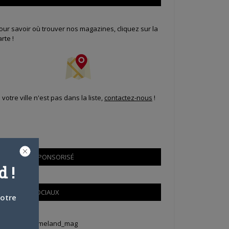
our savoir où trouver nos magazines, cliquez sur la
arte !
i votre ville n'est pas dans la liste,
contactez-nous
!
CONTENU SPONSORISÉ
 !
RÉSEAUX SOCIAUX
votre
weets by Animeland_mag