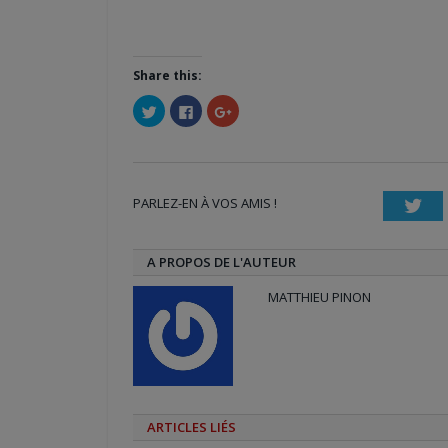
Share this:
Cliquez
Cliquez
Cliquez
pour
pour
pour
partager
partager
partager
sur
sur
sur
Twitter(ouvre
Facebook(ouvre
Google+
dans
dans
(ouvre
une
une
dans
nouvelle
nouvelle
une
PARLEZ-EN À VOS AMIS !
fenêtre)
fenêtre)
nouvelle
Twi
fenêtre)
A PROPOS DE L'AUTEUR
MATTHIEU PINON
ARTICLES LIÉS