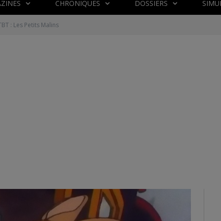
ZINES
CHRONIQUES
DOSSIERS
SIMU
BT : Les Petits Malins