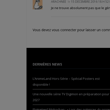
ARACHNEE
le
15 DÉCEMBRE 2016 18 H 52
Je ne trouve absolument pas que le gén
Vous devez
vous connecter
pour laisser un com
DERNIÈRES NEWS
L’AnimeLand Hors-Série – Spécial Posters est
disponible !
Une nouvelle série TV Digimon en préparation pour
2027
[Entretien] Mokochan : « Lors des prémices du projet