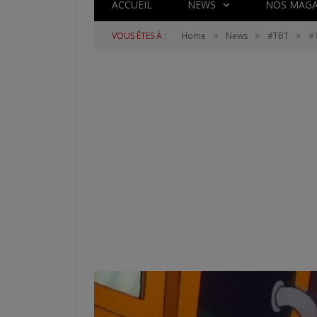
ACCUEIL
NEWS
NOS MAGA
»
»
»
VOUS ÊTES À :
Home
News
#TBT
#T