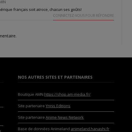
 MIN
érique français soit atroce, chacun ses goûts!
CONNECTEZ-VOUS POUR RÉPONDRE
mentaire.
NOS AUTRES SITES ET PARTENAIRES
Boutique AMN
https://shop.am-media.fr/
Site partenaire
Ynnis Editions
Site partenaire
Anime News Network
Base de données Animeland
animeland.hanashi.fr
,