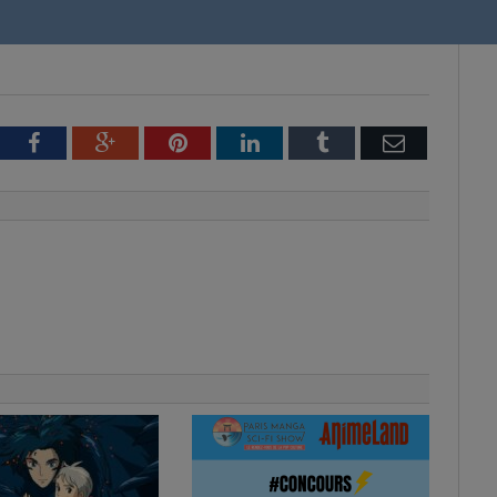
tter
Facebook
Google+
Pinterest
LinkedIn
Tumblr
Email