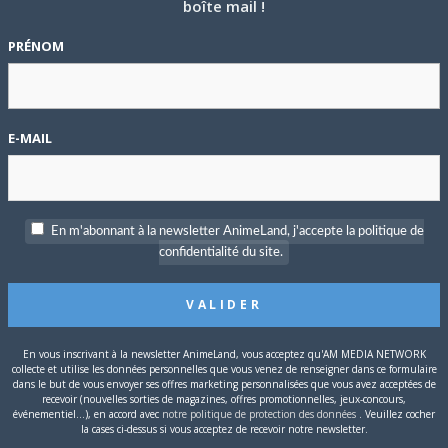
boîte mail !
entaire concerne un jeune garçon japonais de 13 ans autiste
PRÉNOM
adie. Tout le long de son projet, il a été accompagné de l’auteur
P
c
mentaire
suit le maître de l’animation japonaise et co-fondateur
E-MAIL
n premier film en 3D.
S
stions du public. Il s’agit de
Miwako Nishikawa
, senior
et Takuya Maruyama, réalisateur de
What you Taught Me About My
En m'abonnant à la newsletter AnimeLand, j'accepte la politique de
confidentialité du site.
En vous inscrivant à la newsletter AnimeLand, vous acceptez qu'AM MEDIA NETWORK
collecte et utilise les données personnelles que vous venez de renseigner dans ce formulaire
dans le but de vous envoyer ses offres marketing personnalisées que vous avez acceptées de
recevoir (nouvelles sorties de magazines, offres promotionnelles, jeux-concours,
événementiel...), en accord avec
notre politique de protection des données
. Veuillez cocher
la cases ci-dessus si vous acceptez de recevoir notre newsletter.
T