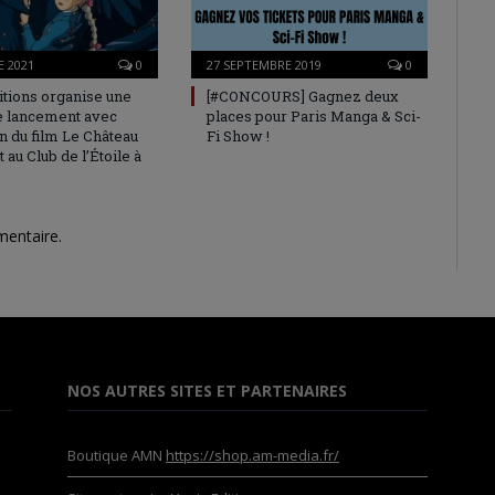
 2021
0
27 SEPTEMBRE 2019
0
itions organise une
[#CONCOURS] Gagnez deux
e lancement avec
places pour Paris Manga & Sci-
n du film Le Château
Fi Show !
au Club de l’Étoile à
mentaire.
NOS AUTRES SITES ET PARTENAIRES
Boutique AMN
https://shop.am-media.fr/