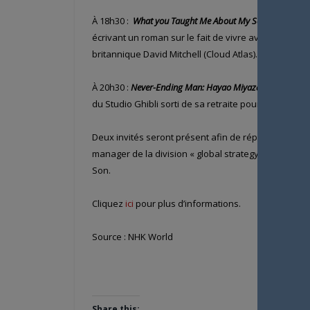
À 18h30 :
What you Taught Me About My Son,
ce docum
écrivant un roman sur le fait de vivre avec cette mal
britannique David Mitchell (Cloud Atlas).
À 20h30 :
Never-Ending Man: Hayao Miyazaki
, ce docu
du Studio Ghibli sorti de sa retraite pour réaliser so
Deux invités seront présent afin de répondre aux que
manager de la division « global strategy » de NHK 
Son.
Cliquez
ici
pour plus d’informations.
Source : NHK World
Share this: