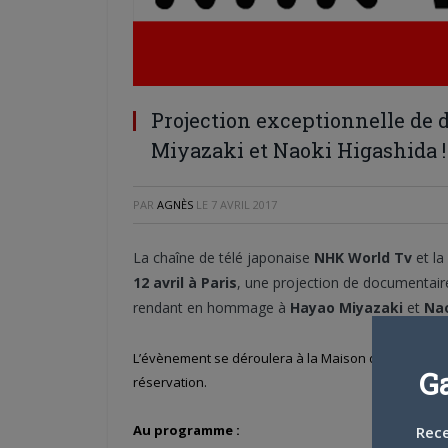
Projection exceptionnelle de
Miyazaki et Naoki Higashida !
PAR
AGNÈS
LE
7 AVRIL 2017
La chaîne de télé japonaise
NHK World Tv
et la
12 avril à Paris
, une projection de documentaires
rendant en hommage à
Hayao Miyazaki
et
Nao
L’évènement se déroulera à la Maison de la Culture e
G
réservation.
Au programme :
Rece