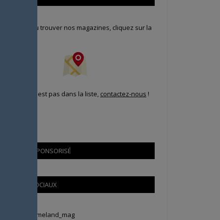
our savoir où trouver nos magazines, cliquez sur la
arte !
i votre ville n'est pas dans la liste,
contactez-nous
!
CONTENU SPONSORISÉ
RÉSEAUX SOCIAUX
weets by Animeland_mag