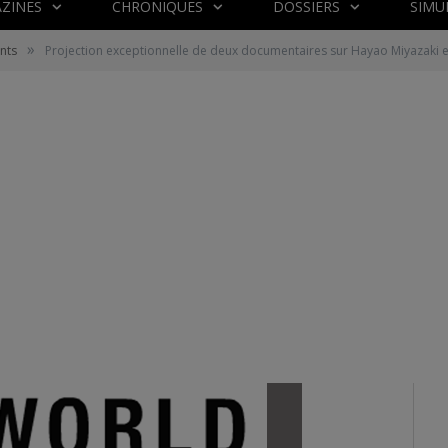
ZINES
CHRONIQUES
DOSSIERS
SIMU
»
nts
Projection exceptionnelle de deux documentaires sur Hayao Miyazaki e