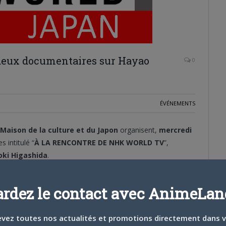
 deux documentaires sur Hayao
0
ÉVÉNEMENTS
Maison de la culture et du Japon
organisent,
mercredi
 intitulé “
À LA RENCONTRE DE NHK WORLD TV
”,
ki Higashida
.
t du Japon. De plus, l’entrée est libre uniquement sur
ardez le contact avec AnimeLand
vez toutes nos actualités et promotions directement dans 