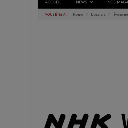
ACCUEIL
NEWS
NOS MAGA
»
»
VOUS ÊTES À :
Home
Dossiers
Événeme