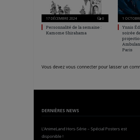
17 DÉCEMBRE 2024
0
1 OCTOBRE
Personnalité de la semaine :
Ynnis Éd
Kamome Shirahama
soirée d
projectio
Ambulant 
Paris
Vous devez
vous connecter
pour laisser un com
DERNIÈRES NEWS
L’AnimeLand Hors-Série – Spécial Posters est
disponible !