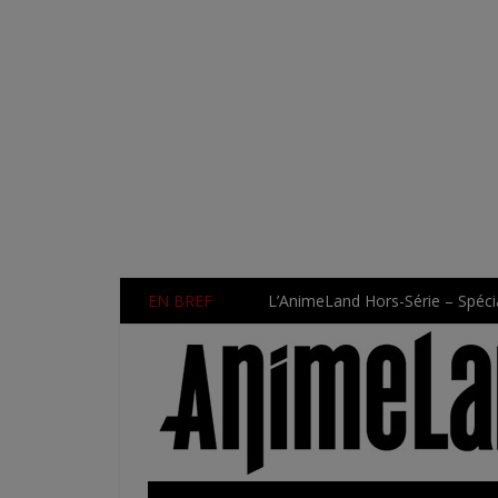
EN BREF
L’AnimeLand Hors-Série – Spécia